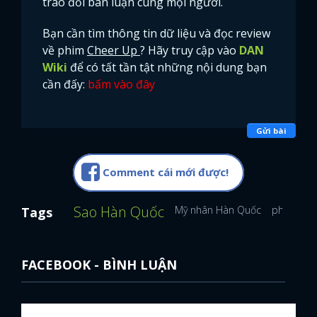
trao đổi bàn luận cùng mọi người.
Bạn cần tìm thông tin dữ liệu và đọc review
về phim
Cheer Up
? Hãy truy cập vào
DAN
Wiki
để có tất tần tật những nội dung bạn
cần đấy:
bấm vào đây
Gửi bài
Comment cái mới được!
Sao Hàn Quốc
Mỹ nhân Hàn Quốc
phim Hàn
Tags
FACEBOOK - BÌNH LUẬN