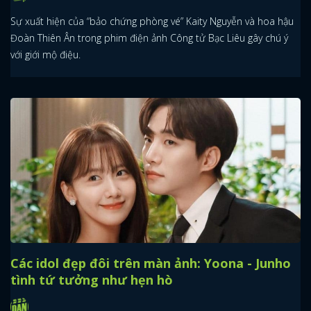
Sự xuất hiện của “bảo chứng phòng vé” Kaity Nguyễn và hoa hậu
Đoàn Thiên Ân trong phim điện ảnh Công tử Bạc Liêu gây chú ý
với giới mộ điệu.
Các idol đẹp đôi trên màn ảnh: Yoona - Junho
tình tứ tưởng như hẹn hò