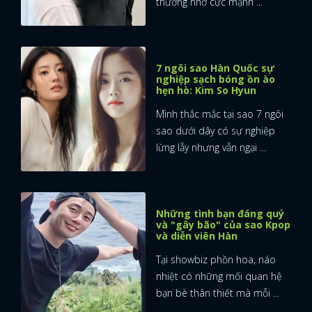
thương nhớ cực mạnh ...
7 ngôi sao Hàn Quốc sự
nghiệp sạch bóng ồn ào
hẹn hò: Kim So Hyun
Mình thắc mắc tại sao 7 ngôi
sao dưới dây có sự nghiệp
lừng lẫy nhưng vẫn ngại ...
Những tình bạn đáng quý
và "gây bão" của sao Kpop
và diễn viên Hàn
Tại showbiz phồn hoa, náo
nhiệt có những mối quan hệ
bạn bè thân thiết mà mỗi ...