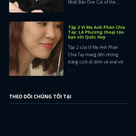
Nhật Bản One Cut of the ...
Tập 2 Vì Mẹ Anh Phán Chia
Tay: Lê Phương thoại táo
bạo với Quốc Huy
Tập 2 của Vì Mẹ Anh Phán
Chia Tay mang đến những
tràng cười dí dỏm và viral với
...
THEO DÕI CHÚNG TÔI TẠI