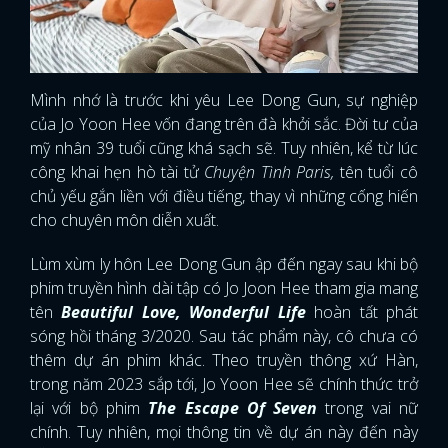
Mình nhớ là trước khi yêu Lee Dong Gun, sự nghiệp
của Jo Yoon Hee vốn đang trên đà khởi sắc. Đời tư của
mỹ nhân 39 tuổi cũng khá sạch sẽ. Tuy nhiên, kể từ lúc
công khai hẹn hò tài tử
Chuyện Tình Paris,
tên tuổi cô
chủ yếu gắn liền với điều tiếng, thay vì những cống hiến
cho chuyên môn diễn xuất.
Lùm xùm ly hôn Lee Dong Gun ập đến ngay sau khi bộ
phim truyền hình dài tập có Jo Joon Hee tham gia mang
tên
Beautiful Love, Wonderful Life
hoàn tất phát
sóng hồi tháng 3/2020. Sau tác phẩm này, cô chưa có
thêm dự án phim khác. Theo truyền thông xứ Hàn,
trong năm 2023 sắp tới, Jo Yoon Hee sẽ chính thức trở
lại với bộ phim
The Escape Of Seven
trong vai nữ
chính. Tuy nhiên, mọi thông tin về dự án này đến này