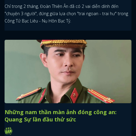
Chỉ trong 2 tháng, Đoàn Thiên Ân đã có 2 vai diễn dính đến
"chuyện 3 người", đứng giữa lựa chọn "trai ngoan - trai hư" trong
Công Tử Bạc Liêu - Nụ Hôn Bạc Tỷ.
Những nam thần màn ảnh đóng công an:
Quang Sự lần đầu thử sức