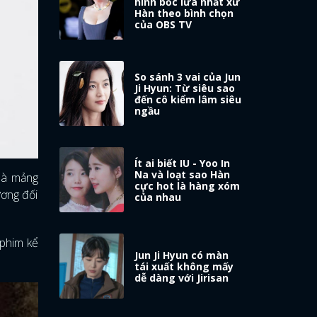
hình bốc lửa nhất xứ
Hàn theo bình chọn
của OBS TV
So sánh 3 vai của Jun
Ji Hyun: Từ siêu sao
đến cô kiểm lâm siêu
ngầu
Ít ai biết IU - Yoo In
Na và loạt sao Hàn
 là mảng
cực hot là hàng xóm
ương đối
của nhau
 phim kể
Jun Ji Hyun có màn
tái xuất không mấy
dễ dàng với Jirisan