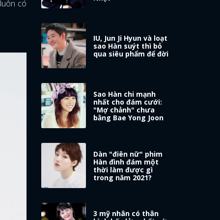
 luôn có
IU, Jun Ji Hyun và loạt
sao Hàn suýt thì bỏ
qua siêu phẩm để đời
Sao Hàn chi mạnh
nhất cho đám cưới:
"Mợ chảnh" chưa
bằng Bae Yong Joon
Dàn "điên nữ" phim
Hàn đình đám một
thời làm được gì
trong năm 2021?
3 mỹ nhân có thân