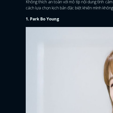
Không thích an toàn với mô típ nội dung tình cả
cách lựa chọn kịch bản đặc biệt khiến mình không
1. Park Bo Young