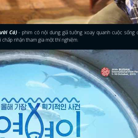
ười Cá)
- phim có nội dung giả tưởng xoay quanh cuộc sống 
i chấp nhận tham gia một thí nghiệm.