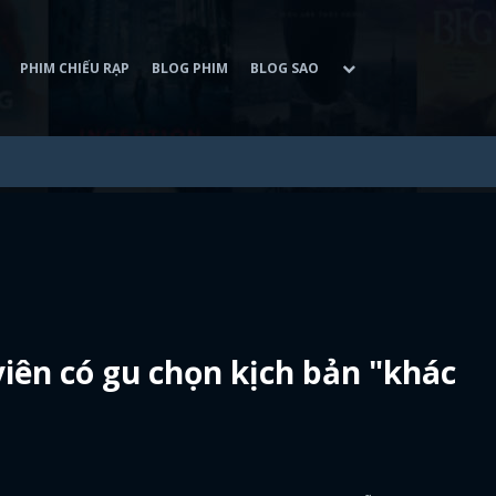
PHIM CHIẾU RẠP
BLOG PHIM
BLOG SAO
viên có gu chọn kịch bản "khác