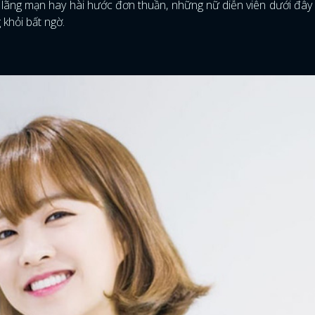
m lãng mạn hay hài hước đơn thuần, những nữ diễn viên dưới đây
 khỏi bất ngờ.