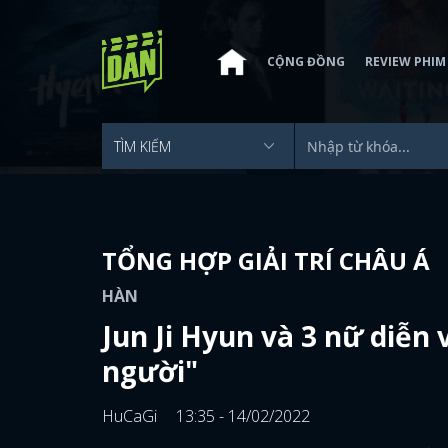
CỘNG ĐỒNG
REVIEW PHIM
TỔNG HỢP GIẢI TRÍ CHÂU Á
HÀN
Jun Ji Hyun và 3 nữ diễn 
người"
HuCaGi
13:35 - 14/02/2022