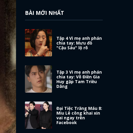
BÀI MỚI NHẤT
Tập 4 Vì mẹ anh phán
chia tay: Mưu đồ
"Cậu Sáu" lộ rõ
Tập 3 Vì mẹ anh phán
chia tay: Võ Điền Gia
Huy gặp Tam Triều
Dâng
Đại Tiệc Trăng Máu 8:
Miu Lê công khai xin
vai ngay trên
Facebook