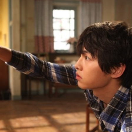
FACEBOOK
GOOGLE