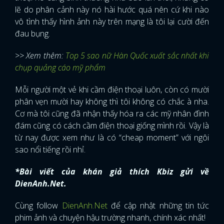
lẽ do phân cảnh này nó hài hước quá nên cứ khi nào
vô tình thấy hình ảnh này trên mạng là tôi lại cười đến
đau bụng.
>> Xem thêm:
Top 5 sao nữ Hàn Quốc xuất sắc nhất khi
chụp quảng cáo mỹ phẩm
Mỗi người một vẻ khi cầm điện thoại luôn, còn có mười
phân vẹn mười hay không thì tôi không có chắc à nha.
Cơ mà tôi cũng đã nhận thấy hóa ra các mỹ nhân đình
đám cũng có cách cầm điện thoại giống mình rồi. Vậy là
từ nay được xem như là có “cheap moment” với ngôi
sao nổi tiếng rồi nhỉ.
*Bài viết của khán giả thích Kbiz gửi về
DienAnh.Net.
Cùng follow
DienAnh.Net
để cập nhật những tin tức
phim ảnh và chuyện hậu trường nhanh, chính xác nhất!