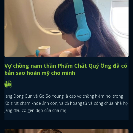
Vợ chồng nam thần Phẩm Chất Quý Ông đã có
bản sao hoàn mỹ cho mình
Jang Dong Gun và Go So Young là cặp vợ chồng hiếm hoi trong
Kbiz rất chăm khoe ảnh con, và cả hoàng tử và công chúa nhà họ
Jang đều có gen đẹp của cha mẹ.