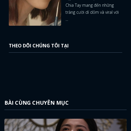
Chia Tay mang đến những
tràng cười dí dỏm và viral với
...
THEO DÕI CHÚNG TÔI TẠI
BÀI CÙNG CHUYÊN MỤC