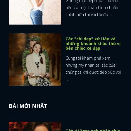
Gương mặt đẹp thôi chưa đủ,
nếu có một thân hình chuẩn
chỉnh nữa thì với tôi đó ...
Các "chị đẹp" xứ Hàn và
những khoảnh khắc thú vị
bên chiếc xe đạp
Cùng tôi khám phá xem
những mỹ nhân tài sắc của
chúng ta khi được tiếp xúc với
...
BÀI MỚI NHẤT
Tập 4 Vì mẹ anh phán chia