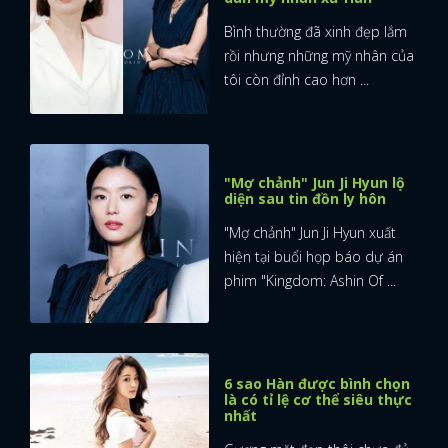
Bình thường đã xinh đẹp lắm
rồi nhưng những mỹ nhân của
tôi còn đỉnh cao hơn ...
"Mợ chảnh" Jun Ji Hyun lộ
diện sau tin đồn ly hôn
"Mợ chảnh" Jun Ji Hyun xuất
hiện tại buổi họp báo dự án
phim "Kingdom: Ashin Of ...
6 sao Hàn được bình chọn
là có tỉ lệ cơ thể siêu thực
nhất