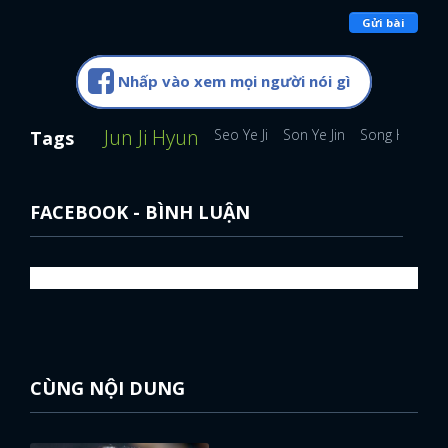
Gửi bài
Nhấp vào xem mọi người nói gì
Jun Ji Hyun
Seo Ye Ji
Son Ye Jin
Song Hye Kyo
Tags
FACEBOOK - BÌNH LUẬN
CÙNG NỘI DUNG
x
ĐĂNG NHẬP