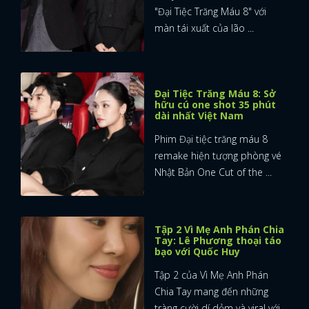
"Đại Tiệc Trăng Máu 8" với
màn tái xuất của lão ...
Đại Tiệc Trăng Máu 8: Sở
hữu cú one shot 35 phút
dài nhất Việt Nam
Phim Đại tiệc trăng máu 8
remake hiện tượng phòng vé
Nhật Bản One Cut of the ...
Tập 2 Vì Mẹ Anh Phán Chia
Tay: Lê Phương thoại táo
bạo với Quốc Huy
Tập 2 của Vì Mẹ Anh Phán
Chia Tay mang đến những
tràng cười dí dỏm và viral với