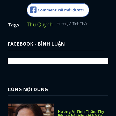
Comment cái mới được!
Thu Quỳnh
Hương Vị Tình Thân
Tags
FACEBOOK - BÌNH LUẬN
CÙNG NỘI DUNG
Hương Vị Tình Thân: Thy
liệu có hối hận khi bà Sa