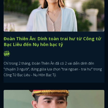
Đoàn Thiên Ân: Dính toàn trai hư từ Công tử
Bạc Liêu đến Nụ hôn bạc tỷ
Chỉ trong 2 tháng, Đoàn Thiên Ân đã có 2 vai diễn dính đến
"chuyện 3 người", đứng giữa lựa chọn "trai ngoan - trai hư" trong
Công Tử Bạc Liêu - Nụ Hôn Bạc Tỷ.