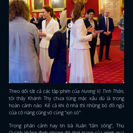
Theo dõi tất cả các tập phim của
Hương Vị Tình Thân,
tôi thấy Khánh Thy chưa từng mặc xấu dù là trong
hoàn cảnh nào. Kể cả khi ở nhà thì những bộ đồ ngủ
của cô nàng cũng vô cùng “xịn sò".
Trong phân cảnh hay tin bà Xuân “tắm sông”, Thu
Quỳnh khẳng định phong độ thời trang của mình qua