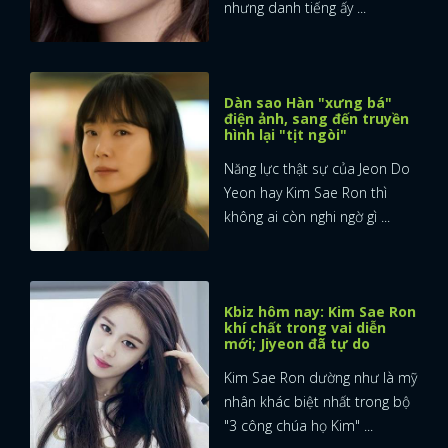
nhưng danh tiếng ấy ...
Dàn sao Hàn "xưng bá"
điện ảnh, sang đến truyền
hình lại "tịt ngòi"
Năng lực thật sự của Jeon Do
Yeon hay Kim Sae Ron thì
không ai còn nghi ngờ gì ...
Kbiz hôm nay: Kim Sae Ron
khí chất trong vai diễn
mới; Jiyeon đã tự do
Kim Sae Ron dường như là mỹ
nhân khác biệt nhất trong bộ
"3 công chúa họ Kim" ...