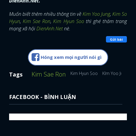
DienAnh.Net.
Muốn biết thêm nhiều thông tin về
Kim Yoo Jung
,
Kim So
Hyun
,
Kim Sae Ron
,
Kim Hyun Soo
thì ghé thăm trang
mạng xã hội
DienAnh.Net
nè.
Gửi bài
Hóng xem mọi người nói gì
Kim Sae Ron
Kim Hyun Soo
KIm Yoo Jung
K
Tags
FACEBOOK - BÌNH LUẬN