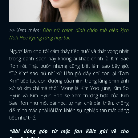
>> Xem thêm:
Dàn nữ chính đỉnh chóp mà biên kịch
Noh Hee Kyung từng hợp tác
Người làm cho tôi cảm thấy tiếc nuối và thất vọng nhất
trong danh sách này không ai khác chính là Kim Sae
Ron rồi. Thật buồn nhưng cũng biết làm sao bây giờ,
“Tứ Kim” sao nữ nhí xứ Hàn giờ đây chỉ còn lại “Tam
Kim” tiếp tục con đường của mình trong làng phim ảnh
xứ sở kim chi mà thôi. Mong là Kim Yoo Jung, Kim So
Hyun và Kim Hyun Soo sẽ xem trường hợp của Kim
Sae Ron như một bài học, tự hạn chế bản thân, không
để mình mắc phải lỗi lầm khiến sự nghiệp tan mất đáng
tiếc như thế.
*Bài đóng góp từ một fan KBiz gửi về cho