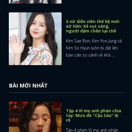
3 nữ diễn viên thế hệ mới
xứ Hàn: Kẻ vụt sáng,
người dậm chân tại chỗ
Kim Sae Ron, Kim Yoo Jung và
Kim So Hyun luôn bị đặt lên
bàn cân so sánh về khả ...
BÀI MỚI NHẤT
Tập 4 Vì mẹ anh phán chia
tay: Mưu đồ "Cậu Sáu" lộ
rõ
Tập 4 phim Vì mẹ anh phán