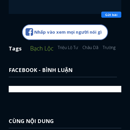
Gửi bài
Nhấp vào xem mọi người nói gì
Bạch Lộc
Triệu Lộ Tư
Châu Dã
Trường Nguyệt
Tags
FACEBOOK - BÌNH LUẬN
CÙNG NỘI DUNG