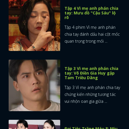
Tập 4 Vì mẹ anh phán chia
tay: Mưu đồ "Cậu Sáu" lộ
rõ
Tập 4 phim Vì mẹ anh phán
chia tay đánh dấu hai cột mốc
quan trọng trong mối ...
Tập 3 Vì mẹ anh phán chia
tay: Võ Điền Gia Huy gặp
Tam Triều Dâng
Tập 3 Vì mẹ anh phán chia tay
chứng kiến những tương tác
vui nhộn oan gia giữa ...
Đại Tiệc Trăng Máu 8: Miu