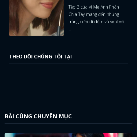
Tập 2 của Vì Mẹ Anh Phán
Chia Tay mang đến những
tràng cười dí dỏm và viral với
...
THEO DÕI CHÚNG TÔI TẠI
BÀI CÙNG CHUYÊN MỤC