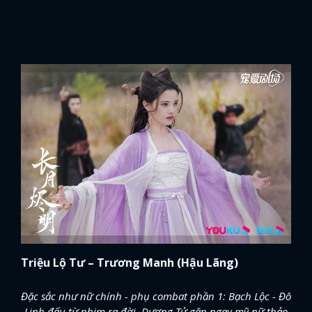
Triệu Lộ Tư – Trương Manh (Hậu Lãng)
Đặc sắc như nữ chính - phụ combat phần 1: Bạch Lộc - Đô
Linh đấu từ phim ra đời, Dương Tử gặp ngay mỹ nữ thảo