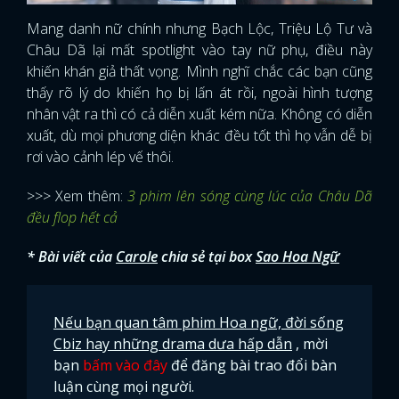
Mang danh nữ chính nhưng Bạch Lộc, Triệu Lộ Tư và
FACEBOOK
GOOGLE
Châu Dã lại mất spotlight vào tay nữ phụ, điều này
khiến khán giả thất vọng. Mình nghĩ chắc các bạn cũng
thấy rõ lý do khiến họ bị lấn át rồi, ngoài hình tượng
nhân vật ra thì có cả diễn xuất kém nữa. Không có diễn
xuất, dù mọi phương diện khác đều tốt thì họ vẫn dễ bị
rơi vào cảnh lép vế thôi.
>>> Xem thêm:
3 phim lên sóng cùng lúc của Châu Dã
đều flop hết cả
* Bài viết của
Carole
chia sẻ tại box
Sao Hoa Ngữ
Nếu bạn quan tâm phim Hoa ngữ, đời sống
Cbiz hay những drama dưa hấp dẫn
, mời
bạn
bấm vào đây
để đăng bài trao đổi bàn
luận cùng mọi người.