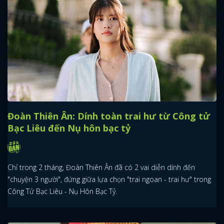
Đoàn Thiên Ân: Dính toàn trai hư từ Công tử
Bạc Liêu đến Nụ hôn bạc tỷ
Chỉ trong 2 tháng, Đoàn Thiên Ân đã có 2 vai diễn dính đến
"chuyện 3 người", đứng giữa lựa chọn "trai ngoan - trai hư" trong
Công Tử Bạc Liêu - Nụ Hôn Bạc Tỷ.