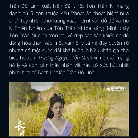
Trần Đô Linh xuất hiện đã ít rồi, Tôn Trân Ni mang
danh nữ 3 còn thuộc kiểu “thoắt ẩn thoắt hiện” nữa
chứ. Tuy nhiên, thời lượng xuất hiện ít vẫn đủ để vai hồ
ly Phiên Nhiên của Tôn Trân Ni tỏa sáng. Mình thấy
Tôn Trân Ni diễn tròn vai, vẻ đẹp sắc sảo khiến cô dễ
dàng hóa thân vào một vai hồ ly tà mị đầy quyến rũ
nhưng có một cuộc đời khá buồn. Nhiều khán giả cho
biết, họ xem
Trường Nguyệt Tẫn Minh
vì mê mẩn nàng
hồ ly và còn cảm thấy nhân vật này có sức hút nhất
phim, hơn cả Bạch Lộc lẫn Trần Đô Linh.