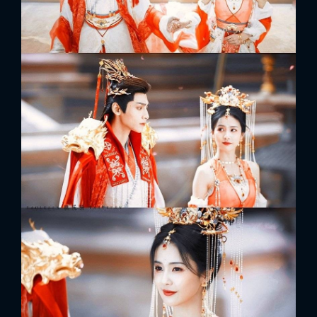
FACEBOOK
GOOGLE