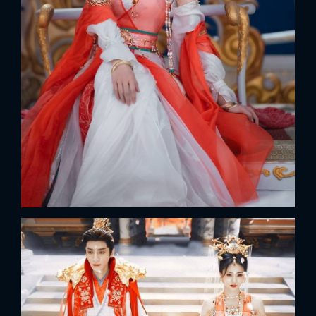
x
ĐĂNG NHẬP