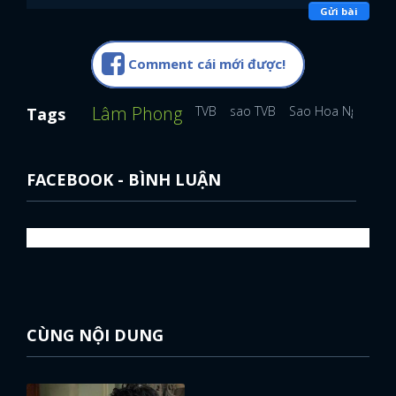
Gửi bài
Comment cái mới được!
Lâm Phong
TVB
sao TVB
Sao Hoa Ngữ
Tags
FACEBOOK - BÌNH LUẬN
CÙNG NỘI DUNG