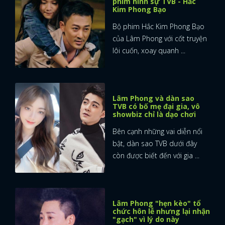
phim hình sự TVB - Hắc
Kim Phong Bạo
Bộ phim Hắc Kim Phong Bạo
của Lâm Phong với cốt truyện
lôi cuốn, xoay quanh ...
Lâm Phong và dàn sao
TVB có bố mẹ đại gia, vô
showbiz chỉ là dạo chơi
Bên cạnh những vai diễn nổi
bật, dàn sao TVB dưới đây
còn được biết đến với gia ...
Lâm Phong "hẹn kèo" tổ
chức hôn lễ nhưng lại nhận
"gạch" vì lý do này