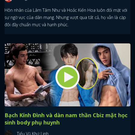
Hôn nhân của Lâm Tâm Như và Hoắc Kiến Hoa luôn đối mặt với
sự ngờ vực của dân mạng. Nhưng vượt qua tất cả, họ vẫn là cặp
đôi đầy chuẩn mực và hạnh phúc.
Bạch Kính Đình và dàn nam thần Cbiz mặt học
sinh body phụ huynh
Tiểu Vũ Khứ Linh