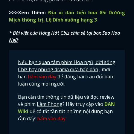
>>>Xem thêm:
Địa vị dàn tiểu hoa 85: Dương
Mịch thống trị, Lệ Dĩnh xuống hạng 3
* Bài viết của
Hóng Hớt Cbiz
chia sẻ tại box
Sao Hoa
Ngữ
Nếu bạn quan tâm phim Hoa ngữ, đời sống
Cbiz hay những drama dưa hấp dẫn
, mời
bạn
bấm vào đây
để đăng bài trao đổi bàn
luận cùng mọi người.
Bạn cần tìm thông tin dữ liệu và đọc review
về phim
Lâm Phong
? Hãy truy cập vào
DAN
Wiki
để có tất tần tật những nội dung bạn
cần đấy:
bấm vào đây