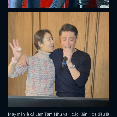
May mắn là cả Lâm Tâm Như và Hoắc Kiến Hoa đều là