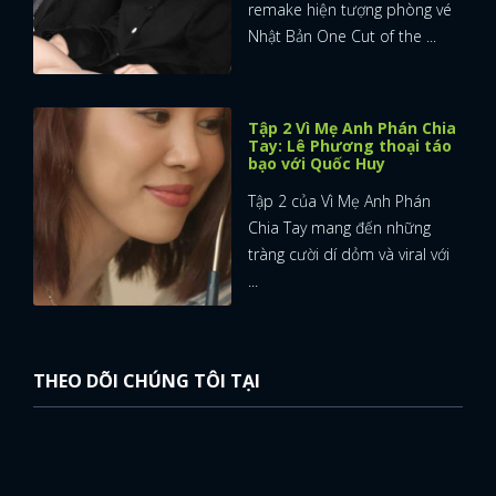
remake hiện tượng phòng vé
Nhật Bản One Cut of the ...
Tập 2 Vì Mẹ Anh Phán Chia
Tay: Lê Phương thoại táo
bạo với Quốc Huy
Tập 2 của Vì Mẹ Anh Phán
Chia Tay mang đến những
tràng cười dí dỏm và viral với
...
THEO DÕI CHÚNG TÔI TẠI