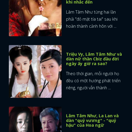
khi nhắc đến
Lâm Tâm Như từng hai lần
phải "đỏ mặt tía tai" sau khi
hoàn thành cảnh hôn với ...
Triệu Vy, Lâm Tâm Như và
dàn nữ thần Cbiz đầu đời
ngày ấy giờ ra sao?
Theo thời gian, mỗi người họ
đều có một hướng phát triển
riêng, người vẫn thành ...
Lâm Tâm Như, La Lan và
dàn "quỷ vương" - "quỷ
hậu" của Hoa ngữ