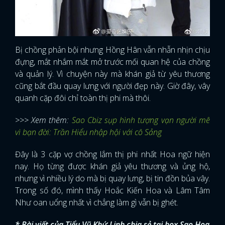
Bị chồng phản bội nhưng Hồng Hân vẫn nhẫn nhịn chịu
đựng, mắt nhắm mắt mở trước mối quan hệ của chồng
và quản lý. Vì chuyện này mà khán giả từ yêu thương
cũng bắt đầu quay lưng với người đẹp này. Giờ đây, vây
quanh cặp đôi chỉ toàn thị phi mà thôi.
>>> Xem thêm:
Sao Cbiz sụp hình tượng vạn người mê
vì bạn đời: Trần Hiểu nhập hội với cô Sảng
Đây là 3 cặp vợ chồng lắm thị phi nhất Hoa ngữ hiện
nay. Họ từng được khán giả yêu thương và ủng hộ,
nhưng vì nhiều lý do mà bị quay lưng, bị tin đồn bủa vây.
Trong số đó, mình thấy Hoắc Kiến Hoa và Lâm Tâm
Như oan uổng nhất vì chẳng làm gì vẫn bị ghét.
* Bài viết của
Tiểu Vũ Khứ Linh
chia sẻ tại box
Sao Hoa