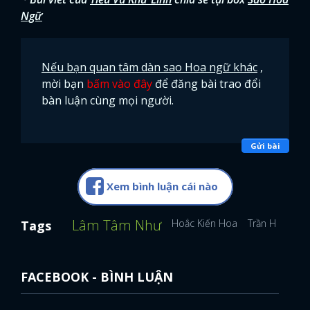
Ngữ
Nếu bạn quan tâm dàn sao Hoa ngữ khác
,
mời bạn
bấm vào đây
để đăng bài trao đổi
bàn luận cùng mọi người.
Gửi bài
Xem bình luận cái nào
Lâm Tâm Như
Hoắc Kiến Hoa
Trần Hiểu
Tr
Tags
FACEBOOK - BÌNH LUẬN