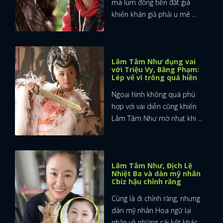
má lúm đồng tiền đắt giá
khiến khán giả phải u mê ...
Lâm Tâm Như đụng vai
với Triệu Vy, Băng Phạm:
Lép vế vì trông quá hiền
Ngoại hình không quá phù
hợp với vai diễn cũng khiến
Lâm Tâm Như mờ nhạt khi ...
Lâm Tâm Như, Địch Lệ
Nhiệt Ba và dàn mỹ nhân
Cbiz hậu chỉnh răng
Cùng là đi chỉnh răng, nhưng
dàn mỹ nhân Hoa ngữ lại
nhận về những cái kết khác ...