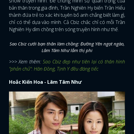
show truyền hình. Để chứng minh sự quan trọng của
bản thân trong gia đình, Trần Nghiên Hy biến Trần Hiểu
thành đứa trẻ to xác khi tuyên bố anh chẳng biết làm gì,
chỉ có thể dựa vào mình. Cả Cbiz chắc chỉ có mỗi Trần
Nghiên Hy dìm chồng trên sóng truyền hình như thế.
Sao Cbiz cưới bạn thân làm chồng: Đường Yên ngọt ngào,
Lâm Tâm Như lắm thị phi
>>> Xem thêm:
Sao Cbiz đẹp như tiên lại có thân hình
"phản chủ": Hân Đồng, Tịnh Y đều đáng tiếc
Hoắc Kiến Hoa - Lâm Tâm Như