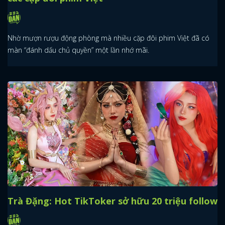
Nhờ mượn rượu động phòng mà nhiều cặp đôi phim Việt đã có
màn “đánh dấu chủ quyền” một lần nhớ mãi.
Trà Đặng: Hot TikToker sở hữu 20 triệu follow