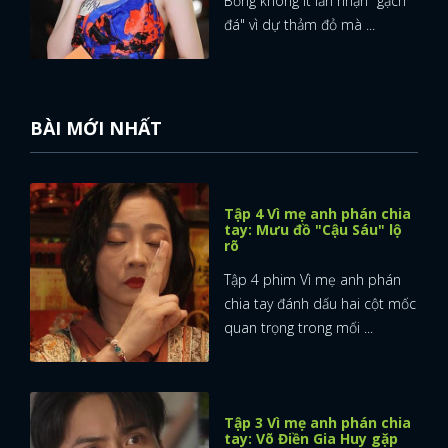
Bống không ít lần nhận "gạch
đá" vì dự thảm đỏ mà ...
BÀI MỚI NHẤT
Tập 4 Vì mẹ anh phán chia
tay: Mưu đồ "Cậu Sáu" lộ
rõ
Tập 4 phim Vì mẹ anh phán
chia tay đánh dấu hai cột mốc
quan trọng trong mối ...
Tập 3 Vì mẹ anh phán chia
tay: Võ Điền Gia Huy gặp