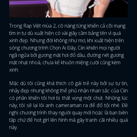
FACEBOOK
GOOGLE
Trong Rap Việt mùa 2, cô nàng từng khiến cả cõi mạng
tìm in tư dù xuất hiện có vài giây cầm bảng tên vì quá
xinh đẹp. Nhưng đời không như mơ, khi xuất hiện trên
sóng chương trình Chọn Ai Đây, Ciin khiến mọi người
ngã ngửa bởi gương mặt hơi đổ dầu, đường nét gương
mặt nhạt nhoà, chưa kể khuôn miệng cười cũng kém
xinh.
Mặc dù tôi cũng khá thích cô gái trẻ này bởi sự tự tin,
nhảy đẹp nhưng không thể phủ nhận nhan sắc của Ciin
có phần khiến tôi hơi bị thất vọng một chút. Những lúc
này, tôi sẽ lại lôi anh cameraman ra để đổ tội nhé. Đề
nghị chương trình thay người quay mới hoặc là bạn biên
tập chứ để hot girl lên hình mà gây tranh cãi nhiều quá
này.