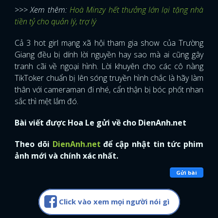
>>> Xem thêm:
Hoà Minzy hết thưởng lớn lại tặng nhà
tiền tỷ cho quản lý, trợ lý
Cả 3 hot girl mạng xã hội tham gia show của Trường
Giang đều bị dính lời nguyền hay sao mà ai cũng gây
tranh cãi về ngoại hình. Lời khuyên cho các cô nàng
TikToker chuẩn bị lên sóng truyền hình chắc là hãy làm
thân với cameraman đi nhé, cẩn thận bị bóc phốt nhan
sắc thì mệt lắm đó.
Bài viết được Hoa Le gửi về cho DienAnh.net
Theo dõi
DienAnh.net
để cập nhật tin tức phim
ảnh mới và chính xác nhất.
Gửi bài
Click vào xem mọi người nói gì