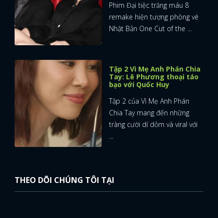
Phim Đại tiệc trăng máu 8
remake hiện tượng phòng vé
Nhật Bản One Cut of the ...
Tập 2 Vì Mẹ Anh Phán Chia
Tay: Lê Phương thoại táo
bạo với Quốc Huy
Tập 2 của Vì Mẹ Anh Phán
Chia Tay mang đến những
tràng cười dí dỏm và viral với
...
THEO DÕI CHÚNG TÔI TẠI