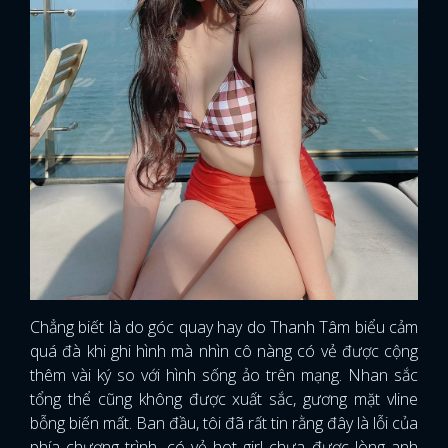
Chẳng biết là do góc quay hay do Thanh Tâm biểu cảm
quá đà khi ghi hình mà nhìn cô nàng có vẻ được cộng
thêm vài ký so với hình sống ảo trên mạng. Nhan sắc
tổng thể cũng không được xuất sắc, gương mặt vline
bỗng biến mất. Ban đầu, tôi đã rất tin rằng đây là lỗi của
phía chương trình, có vẻ hot girl chưa được lòng anh