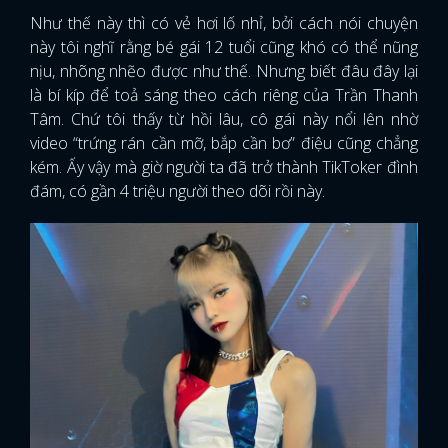
Như thế này thì có vẻ hơi lố nhỉ, bởi cách nói chuyện
này tôi nghĩ rằng bé gái 12 tuổi cũng khó có thể nũng
nịu, nhõng nhẽo được như thế. Nhưng biết đâu đây lại
là bí kíp để toả sáng theo cách riêng của Trần Thanh
Tâm. Chứ tôi thấy từ hồi lâu, cô gái này nổi lên nhờ
video “trứng rán cần mỡ, bắp cần bơ” điệu cũng chẳng
kém. Ấy vậy mà giờ người ta đã trở thành TikToker đình
đám, có gần 4 triệu người theo dõi rồi này.