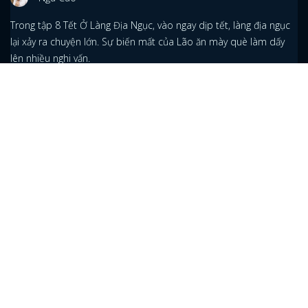
Trong tập 8 Tết Ở Làng Địa Ngục, vào ngay dịp tết, làng địa ngục
lại xảy ra chuyện lớn. Sự biến mất của Lão ăn mày què làm dấy
lên nhiều nghi vấn.
Tập 6 Thạch Sanh - Lý Thanh: Ngọc Thanh Tâm
được Ngô Kiến Huy cầu hôn
Nga Cao