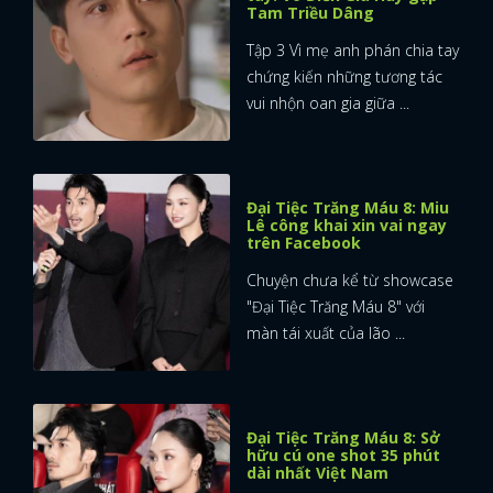
Tam Triều Dâng
Tập 3 Vì mẹ anh phán chia tay
chứng kiến những tương tác
vui nhộn oan gia giữa ...
Đại Tiệc Trăng Máu 8: Miu
Lê công khai xin vai ngay
trên Facebook
Chuyện chưa kể từ showcase
"Đại Tiệc Trăng Máu 8" với
màn tái xuất của lão ...
Đại Tiệc Trăng Máu 8: Sở
hữu cú one shot 35 phút
dài nhất Việt Nam