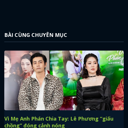
BÀI CÙNG CHUYÊN MỤC
Vì Mẹ Anh Phán Chia Tay: Lê Phương “giấu
chồng” đóng cảnh nóng