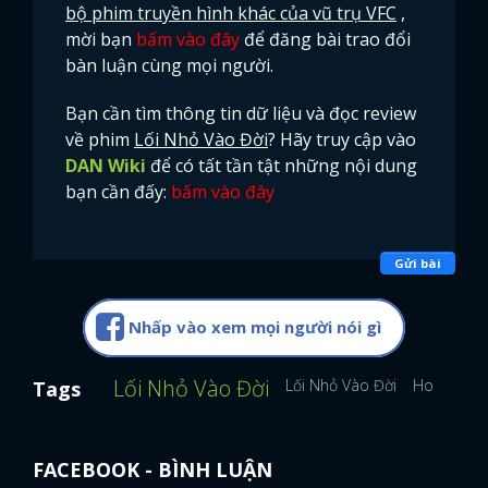
bộ phim truyền hình khác của vũ trụ VFC
,
mời bạn
bấm vào đây
để đăng bài trao đổi
bàn luận cùng mọi người.
Bạn cần tìm thông tin dữ liệu và đọc review
về phim
Lối Nhỏ Vào Đời
? Hãy truy cập vào
DAN Wiki
để có tất tần tật những nội dung
bạn cần đấy:
bấm vào đây
Gửi bài
Nhấp vào xem mọi người nói gì
Lối Nhỏ Vào Đời
Lối Nhỏ Vào Đời
Hoàng Lo
Tags
FACEBOOK - BÌNH LUẬN