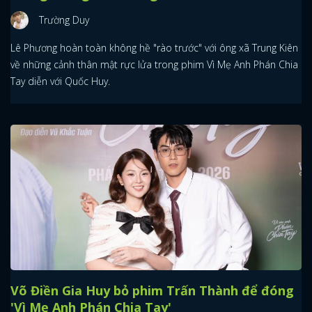
Trường Duy
Lê Phương hoàn toàn không hề "rào trước" với ông xã Trung Kiên
về những cảnh thân mật rực lửa trong phim Vì Mẹ Anh Phán Chia
Tay diễn với Quốc Huy.
Võ Điền Gia Huy bỏ phim Trấn Thành để đóng
'Vì Mẹ Anh Phán Chia Tay'