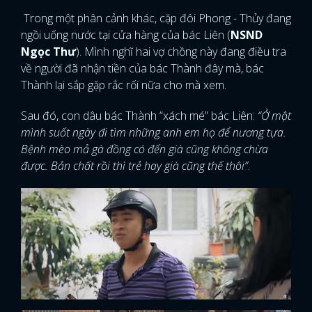
Trong một phân cảnh khác, cặp đôi Phong - Thủy đang
ngồi uống nước tại cửa hàng của bác Liên (
NSND
Ngọc Thư
). Mình nghĩ hai vợ chồng này đang điều tra
về người đã nhận tiền của bác Thành đây mà, bác
Thành lại sắp gặp rắc rối nữa cho mà xem.
Sau đó, con dâu bác Thành “xách mé” bác Liên:
“Ở một
mình suốt ngày đi tìm những anh em họ để nương tựa.
Bệnh mèo mả gà đồng có đến già cũng không chừa
được. Bản chất rồi thì trẻ hay già cũng thế thôi”
.