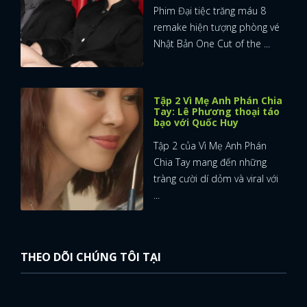
Phim Đại tiệc trăng máu 8
remake hiện tượng phòng vé
Nhật Bản One Cut of the ...
Tập 2 Vì Mẹ Anh Phán Chia
Tay: Lê Phương thoại táo
bạo với Quốc Huy
Tập 2 của Vì Mẹ Anh Phán
Chia Tay mang đến những
tràng cười dí dỏm và viral với
...
THEO DÕI CHÚNG TÔI TẠI