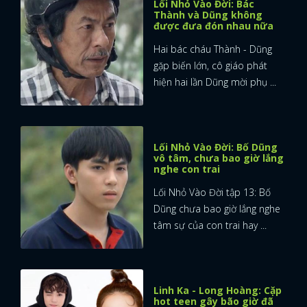
Lối Nhỏ Vào Đời: Bác
Thành và Dũng không
được đưa đón nhau nữa
Hai bác cháu Thành - Dũng
gặp biến lớn, cô giáo phát
hiện hai lần Dũng mời phụ ...
Lối Nhỏ Vào Đời: Bố Dũng
x
vô tâm, chưa bao giờ lắng
ĐĂNG NHẬP
nghe con trai
Lối Nhỏ Vào Đời tập 13: Bố
Dũng chưa bao giờ lắng nghe
FACEBOOK
GOOGLE
tâm sự của con trai hay ...
Linh Ka - Long Hoàng: Cặp
hot teen gây bão giờ đã