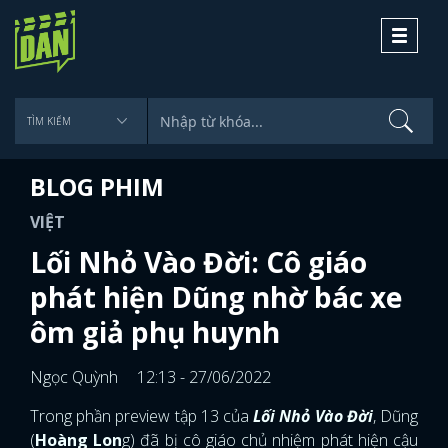
Toggle
navigati
BLOG PHIM
VIỆT
Lối Nhỏ Vào Đời: Cô giáo
phát hiện Dũng nhờ bác xe
ôm giả phụ huynh
Ngọc Quỳnh
12:13 - 27/06/2022
Trong phần preview tập 13 của
Lối Nhỏ Vào Đời
, Dũng
(
Hoàng Lon
g) đã bị cô giáo chủ nhiệm phát hiện cậu