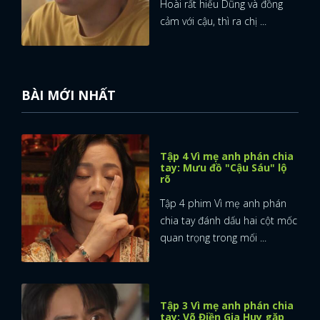
Hoài rất hiểu Dũng và đồng
cảm với cậu, thì ra chị ...
BÀI MỚI NHẤT
Tập 4 Vì mẹ anh phán chia
tay: Mưu đồ "Cậu Sáu" lộ
rõ
Tập 4 phim Vì mẹ anh phán
chia tay đánh dấu hai cột mốc
quan trọng trong mối ...
Tập 3 Vì mẹ anh phán chia
tay: Võ Điền Gia Huy gặp