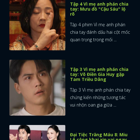
Tập 4 Vì mẹ anh phán chia
tay: Mưu đồ "Cậu Sáu" lộ
rõ
Tập 4 phim Vì mẹ anh phán
chia tay đánh dấu hai cột mốc
quan trọng trong mối ...
Tập 3 Vì mẹ anh phán chia
tay: Võ Điền Gia Huy gặp
Tam Triều Dâng
Tập 3 Vì mẹ anh phán chia tay
chứng kiến những tương tác
vui nhộn oan gia giữa ...
Đại Tiệc Trăng Máu 8: Miu
Lê công khai xin vai ngay