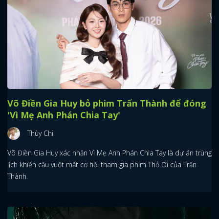
Võ Điền Gia Huy bỏ phim Trấn Thành để đóng
'Vì Mẹ Anh Phán Chia Tay'
Thùy Chi
Võ Điền Gia Huy xác nhận Vì Mẹ Anh Phán Chia Tay là dự án trùng
lịch khiến cậu vuột mất cơ hội tham gia phim Thỏ Ơi của Trấn
Thành.