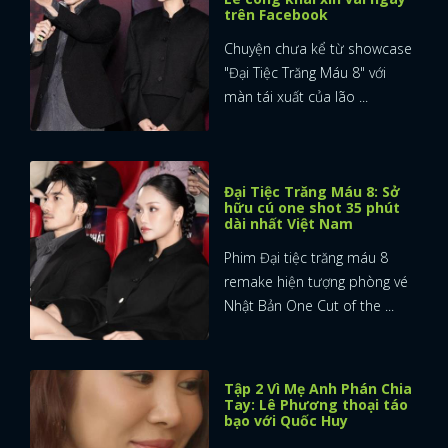
trên Facebook
Chuyện chưa kể từ showcase
"Đại Tiệc Trăng Máu 8" với
màn tái xuất của lão ...
Đại Tiệc Trăng Máu 8: Sở
hữu cú one shot 35 phút
dài nhất Việt Nam
Phim Đại tiệc trăng máu 8
remake hiện tượng phòng vé
Nhật Bản One Cut of the ...
Tập 2 Vì Mẹ Anh Phán Chia
x
Tay: Lê Phương thoại táo
ĐĂNG NHẬP
bạo với Quốc Huy