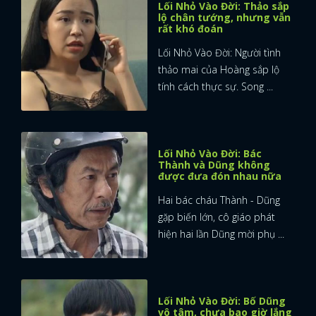
Lối Nhỏ Vào Đời: Thảo sắp
lộ chân tướng, nhưng vẫn
rất khó đoán
Lối Nhỏ Vào Đời: Người tình
thảo mai của Hoàng sắp lộ
tính cách thực sự. Song ...
Lối Nhỏ Vào Đời: Bác
Thành và Dũng không
được đưa đón nhau nữa
Hai bác cháu Thành - Dũng
gặp biến lớn, cô giáo phát
hiện hai lần Dũng mời phụ ...
Lối Nhỏ Vào Đời: Bố Dũng
vô tâm, chưa bao giờ lắng