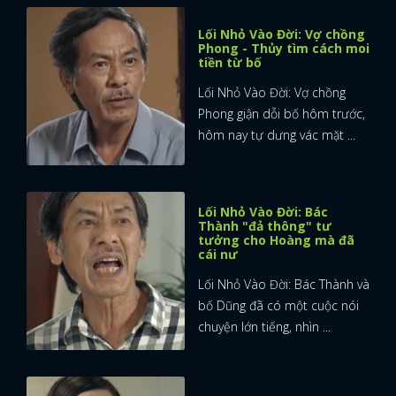
Lối Nhỏ Vào Đời: Vợ chồng
Phong - Thủy tìm cách moi
tiền từ bố
Lối Nhỏ Vào Đời: Vợ chồng
Phong giận dỗi bố hôm trước,
hôm nay tự dưng vác mặt ...
Lối Nhỏ Vào Đời: Bác
Thành "đả thông" tư
tưởng cho Hoàng mà đã
cái nư
Lối Nhỏ Vào Đời: Bác Thành và
bố Dũng đã có một cuộc nói
chuyện lớn tiếng, nhìn ...