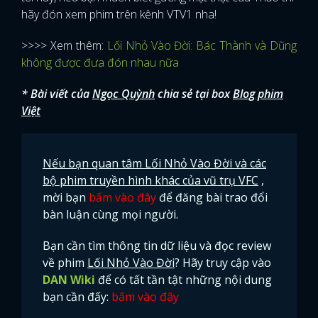
hãy đón xem phim trên kênh VTV1 nha!
>>>> Xem thêm:
Lối Nhỏ Vào Đời: Bác Thành và Dũng
không được đưa đón nhau nữa
* Bài viết của
Ngọc Quỳnh
chia sẻ tại box
Blog phim
Việt
Nếu bạn quan tâm Lối Nhỏ Vào Đời và các
bộ phim truyền hình khác của vũ trụ VFC
,
mời bạn
bấm vào đây
để đăng bài trao đổi
bàn luận cùng mọi người.
Bạn cần tìm thông tin dữ liệu và đọc review
về phim
Lối Nhỏ Vào Đời
? Hãy truy cập vào
DAN Wiki
để có tất tần tật những nội dung
bạn cần đấy:
bấm vào đây