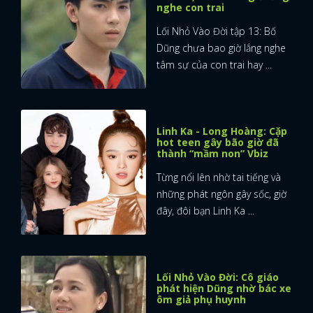
nghe con trai
Lối Nhỏ Vào Đời tập 13: Bố
Dũng chưa bao giờ lắng nghe
tâm sự của con trai hay ...
Linh Ka - Long Hoàng: Cặp
hot teen gây bão giờ đã
thành “mầm non” Vbiz
Từng nổi lên nhờ tai tiếng và
những phát ngôn gây sốc, giờ
đây, đôi bạn Linh Ka ...
Lối Nhỏ Vào Đời: Cô giáo
phát hiện Dũng nhờ bác xe
ôm giả phụ huynh