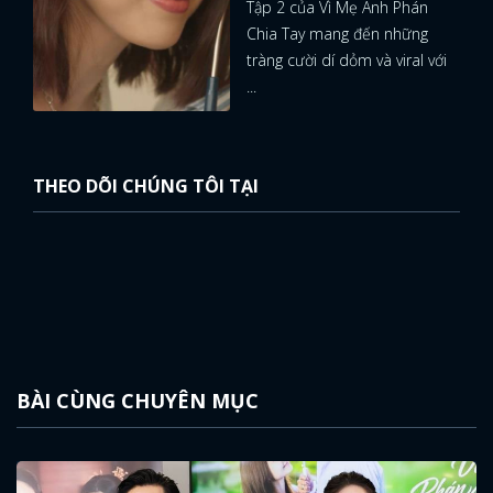
Tập 2 của Vì Mẹ Anh Phán
Chia Tay mang đến những
FACEBOOK
GOOGLE
tràng cười dí dỏm và viral với
...
THEO DÕI CHÚNG TÔI TẠI
BÀI CÙNG CHUYÊN MỤC