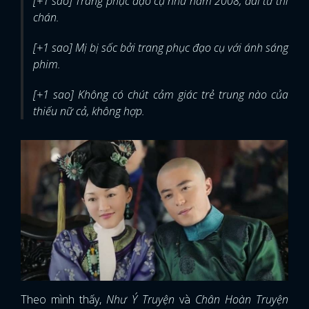
[+1 sao] Trang phục đạo cụ như năm 2008, đài từ thì
chán.
[+1 sao] Mị bị sốc bởi trang phục đạo cụ với ánh sáng
phim.
[+1 sao] Không có chút cảm giác trẻ trung nào của
thiếu nữ cả, không hợp.
Theo mình thấy,
Như Ý Truyện
và
Chân Hoàn Truyện