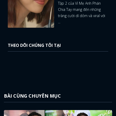
Tập 2 của Vì Mẹ Anh Phán
Chia Tay mang đến những
tràng cười dí dỏm và viral với
...
THEO DÕI CHÚNG TÔI TẠI
BÀI CÙNG CHUYÊN MỤC