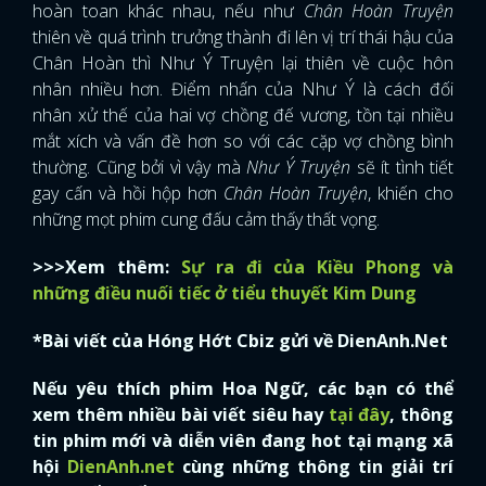
hoàn toan khác nhau, nếu như
Chân Hoàn Truyện
thiên về quá trình trưởng thành đi lên vị trí thái hậu của
Chân Hoàn thì Như Ý Truyện lại thiên về cuộc hôn
nhân nhiều hơn. Điểm nhấn của Như Ý là cách đối
nhân xử thế của hai vợ chồng đế vương, tồn tại nhiều
mắt xích và vấn đề hơn so với các cặp vợ chồng bình
thường. Cũng bởi vì vậy mà
Như Ý Truyện
sẽ ít tình tiết
gay cấn và hồi hộp hơn
Chân Hoàn Truyện
, khiến cho
những mọt phim cung đấu cảm thấy thất vọng.
>>>Xem thêm:
Sự ra đi của Kiều Phong và
những điều nuối tiếc ở tiểu thuyết Kim Dung
*Bài viết của Hóng Hớt Cbiz gửi về DienAnh.Net
Nếu yêu thích phim Hoa Ngữ, các bạn có thể
xem thêm nhiều bài viết siêu hay
tại đây
, thông
tin phim mới và diễn viên đang hot tại mạng xã
hội
DienAnh.net
cùng những thông tin giải trí