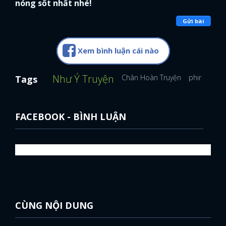
nóng sốt nhất nhé!
Gửi bài
Xem bình luận cái nào
Như Ý Truyện
Chân Hoàn Truyện
phim Trung
Tags
FACEBOOK - BÌNH LUẬN
CÙNG NỘI DUNG