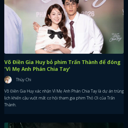
Võ Điền Gia Huy bỏ phim Trấn Thành để đóng
'Vì Mẹ Anh Phán Chia Tay'
Thùy Chi
Võ Điền Gia Huy xác nhận Vì Mẹ Anh Phán Chia Tay là dự án trùng
lịch khiến cậu vuột mất cơ hội tham gia phim Thỏ Ơi của Trấn
Thành.