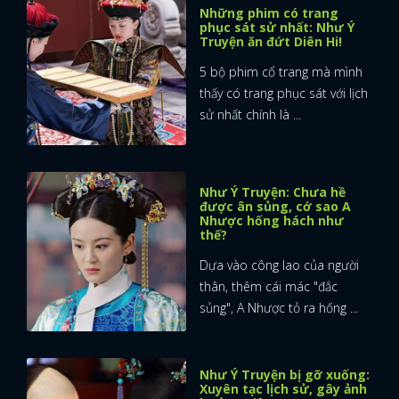
Những phim có trang
phục sát sử nhất: Như Ý
FACEBOOK
GOOGLE
Truyện ăn đứt Diên Hi!
5 bộ phim cổ trang mà mình
thấy có trang phục sát với lịch
sử nhất chính là ...
Như Ý Truyện: Chưa hề
được ân sủng, cớ sao A
Nhược hống hách như
thế?
Dựa vào công lao của người
thân, thêm cái mác "đắc
sủng", A Nhược tỏ ra hống ...
Như Ý Truyện bị gỡ xuống:
Xuyên tạc lịch sử, gây ảnh