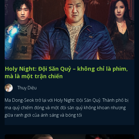
Holy Night: Đội Săn Quỷ – không chỉ là phim,
mà là một trận chiến
Thuỵ Diệu
Ma Dong-Seok trở lại với Holy Night: Đội Săn Quỷ. Thành phố bị
ma quỷ chiếm đóng và một đội săn quỷ không khoan nhượng
giữa ranh giới của ánh sáng và bóng tối