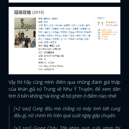
Vậy thì hãy cũng mình điểm qua những đánh giá thấp
của khán giả xứ Trung về Như Ý Truyện, để xem dân
tình ở bển không hài lòng về bộ phim ở điểm nào nhé!
[+2 sao] Cung đấu mà chẳng có mấy tình tiết cung
đấu gì, nữ chính thì hiền quá suốt ngày gặp chuyện.
[+3 sao] Giọng Châu Tấn khàn quá, cuối phim thì