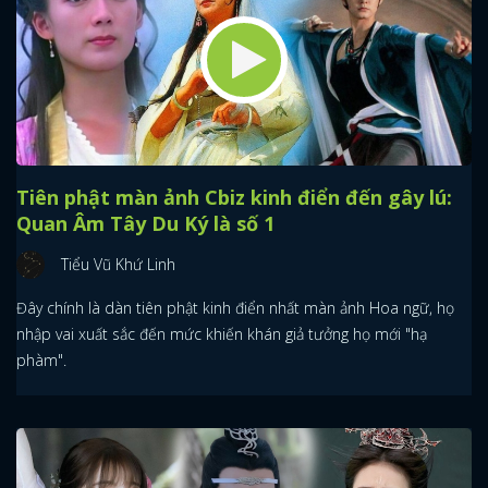
Tiên phật màn ảnh Cbiz kinh điển đến gây lú:
Quan Âm Tây Du Ký là số 1
Tiểu Vũ Khứ Linh
Đây chính là dàn tiên phật kinh điển nhất màn ảnh Hoa ngữ, họ
nhập vai xuất sắc đến mức khiến khán giả tưởng họ mới "hạ
phàm".