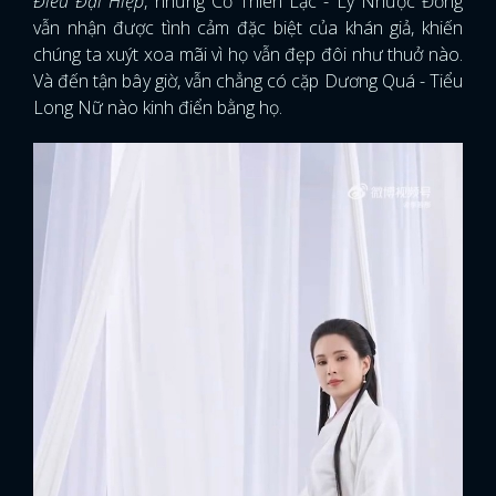
Điêu Đại Hiệp
, nhưng Cổ Thiên Lạc - Lý Nhược Đồng
vẫn nhận được tình cảm đặc biệt của khán giả, khiến
chúng ta xuýt xoa mãi vì họ vẫn đẹp đôi như thuở nào.
Và đến tận bây giờ, vẫn chẳng có cặp Dương Quá - Tiểu
Long Nữ nào kinh điển bằng họ.