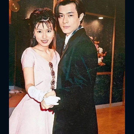
FACEBOOK
GOOGLE