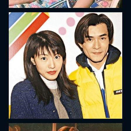
x
ĐĂNG NHẬP