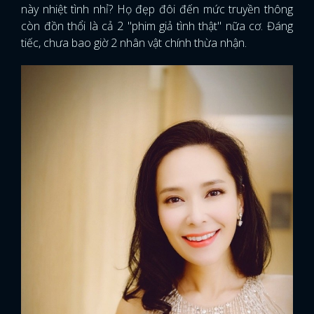
này nhiệt tình nhỉ? Họ đẹp đôi đến mức truyền thông
còn đồn thổi là cả 2 "phim giả tình thật" nữa cơ. Đáng
tiếc, chưa bao giờ 2 nhân vật chính thừa nhận.