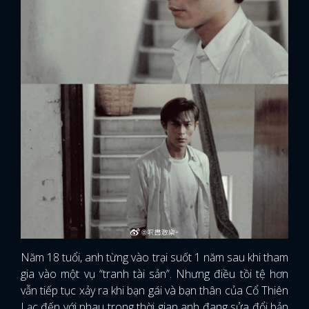
Năm 18 tuổi, anh từng vào trại suốt 1 năm sau khi tham
gia vào một vụ “tranh tài sản”. Nhưng điều tồi tệ hơn
vẫn tiếp tục xảy ra khi bạn gái và bạn thân của Cổ Thiên
Lạc đến với nhau trong thời gian anh đang sửa đổi bản