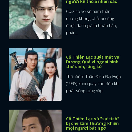
người kế thừa nhan sắc
Cbiz có vô số nam thần
nhưng không phải ai cũng
được đánh giá là hoàn hảo,
phải ...
Cổ Thiên Lạc suýt mất vai
Dương Quá vì ngoại hình
thư sinh, lãng tử
Thời điểm Thần Điêu Đại Hiệp
(1995) khởi quay cho đến khi
phát sóng từng vấp ...
Cổ Thiên Lạc và "sự tích"
bị chê tầm thường khiến
mọi người bất ngờ