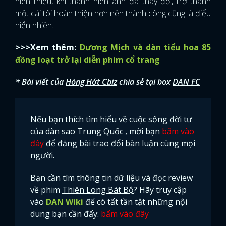
niên thiếu, khi thành niên anh đã thay đổi, trở thành
một cái tôi hoàn thiện hơn nên thành công cũng là điểu
hiển nhiên.
>>>Xem thêm:
Dương Mịch và dàn tiểu hoa 85
đồng loạt trở lại diễn phim cổ trang
* Bài viết của
Hóng Hớt Cbiz
chia sẻ tại box
DAN FC
Nếu bạn thích tìm hiểu về cuộc sống đời tư
của dàn sao Trung Quốc
, mời bạn
bấm vào
đây
để đăng bài trao đổi bàn luận cùng mọi
người.
Bạn cần tìm thông tin dữ liệu và đọc review
về phim
Thiên Long Bát Bộ
? Hãy truy cập
vào
DAN Wiki
để có tất tần tật những nội
dung bạn cần đấy:
bấm vào đây