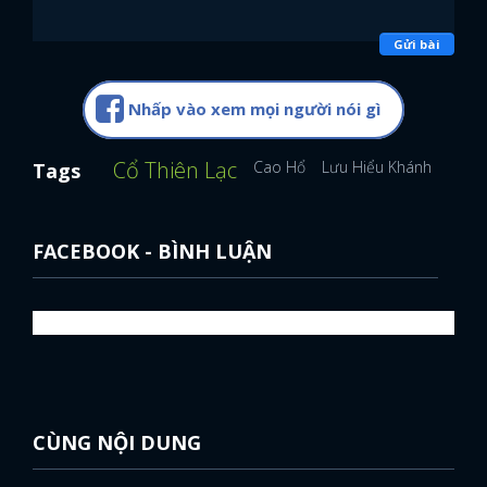
Gửi bài
Nhấp vào xem mọi người nói gì
Cổ Thiên Lạc
Cao Hổ
Lưu Hiểu Khánh
Sao 
Tags
FACEBOOK - BÌNH LUẬN
CÙNG NỘI DUNG