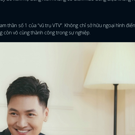
am thần số 1 của “vũ trụ VTV”. Không chỉ sở hữu ngoại hình điển 
ng còn vô cùng thành công trong sự nghiệp.