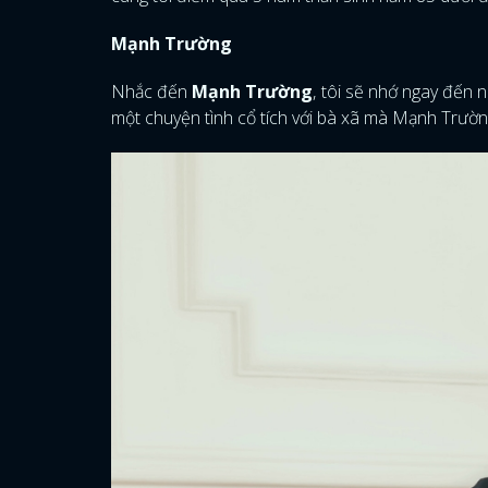
Mạnh Trường
Nhắc đến
Mạnh Trường
, tôi sẽ nhớ ngay đến n
một chuyện tình cổ tích với bà xã mà Mạnh Trườ