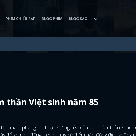
PHIM CHIẾU RẠP
BLOG PHIM
BLOG SAO
 thần Việt sinh năm 85
 diện mạo, phong cách lẫn sự nghiệp của họ hoàn toàn khác b
 đây để xem họ đồng niên nhưng có điểm nào đồng điệu không n