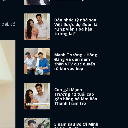
Dàn nhóc tỳ nhà sao
trai, có
Việt được dự đoán là
"ứng viên Hoa hậu
tương lai"
Mạnh Trường - Hồng
Đăng và dàn nam
thần VTV cực quyến
rũ khi vào bếp
Con gái Mạnh
Trường 12 tuổi cao
gần bằng bố làm Bảo
Thanh trầm trồ
5 năm sau Bố Ơi Mình