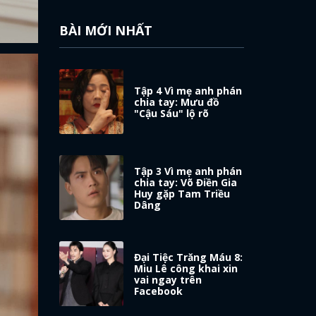
BÀI MỚI NHẤT
Tập 4 Vì mẹ anh phán
chia tay: Mưu đồ
"Cậu Sáu" lộ rõ
Tập 3 Vì mẹ anh phán
chia tay: Võ Điền Gia
Huy gặp Tam Triều
Dâng
Đại Tiệc Trăng Máu 8:
Miu Lê công khai xin
vai ngay trên
Facebook