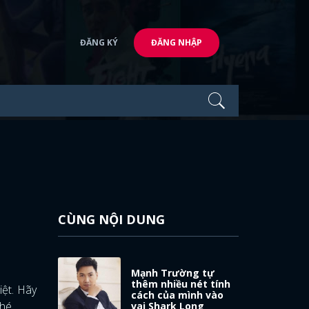
ĐĂNG KÝ
ĐĂNG NHẬP
CÙNG NỘI DUNG
Mạnh Trường tự
thêm nhiều nét tính
iệt. Hãy
cách của mình vào
hé.
vai Shark Long