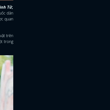
inh Tử,
uốc dân
ợc quan
vật trên
ột trong