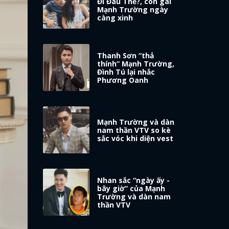
Đi Đâu Thế?, con gái
Mạnh Trường ngày
càng xinh
Thanh Sơn “thả
thính” Mạnh Trường,
Đình Tú lại nhắc
Phương Oanh
Mạnh Trường và dàn
nam thần VTV so kè
sắc vóc khi diện vest
Nhan sắc “ngày ấy -
bây giờ” của Mạnh
Trường và dàn nam
thần VTV