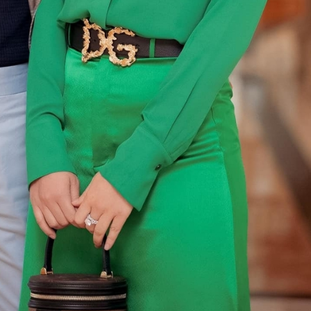
FACEBOOK
GOOGLE