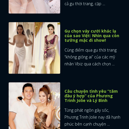
cả gu thời trang, cặp ...
Gu chọn váy cưới khác lạ
của sao Việt: Nhìn qua còn
tưởng mặc đi show!
Cùng điểm qua gu thời trang
“không giống ai” của các mỹ
nhân Vbiz qua cách chọn ...
Câu chuyện tình yêu “tâm
đầu ý hợp” của Phương
Trinh Jolie và Lý Bình
Từng phát ngôn gây sốc,
Phương Trinh Jolie nay đã hạnh
phúc bên cạnh chuyện ...