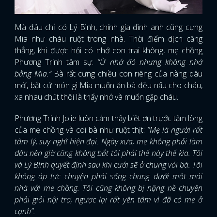
Mà đâu chỉ có Lý Bình, chính gia đình anh cũng cưng
Mia như cháu ruột trong nhà. Thời điểm dịch căng
thẳng, khi được hỏi có nhớ con trai không, mẹ chồng
Phương Trinh tâm sự:
“Ừ nhớ đó nhưng không nhớ
bằng Mia.”
Bà rất cưng chiều con riêng của nàng dâu
mới, bất cứ món gì Mia muốn ăn bà đều nấu cho cháu,
xa nhau chút thôi là thấy nhớ và muốn gặp cháu.
Phương Trinh Jolie luôn cảm thấy biết ơn trước tấm lòng
của mẹ chồng và coi bà như ruột thịt:
“Mẹ là người rất
tâm lý, suy nghĩ hiện đại. Ngày xưa, mẹ không phải làm
dâu nên giờ cũng không bắt tôi phải thế này thế kia. Tôi
và Lý Bình quyết định sau khi cưới sẽ ở chung với bà. Tôi
không áp lực chuyện phải sống chung dưới một mái
nhà với mẹ chồng. Tôi cũng không bị nặng nề chuyện
phải giỏi nội trợ, ngược lại rất yên tâm vì đã có mẹ ở
cạnh”.