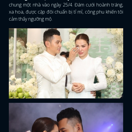
chung một nhà vào ngày 25/4. Đám cưới hoành tráng,
xa hoa, được cặp đôi chuẩn bị tỉ mỉ, công phu khiến tôi
cảm thấy ngưỡng mộ.