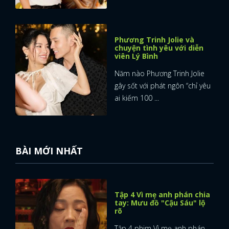
Phương Trinh Jolie và
chuyện tình yêu với diễn
viên Lý Bình
Năm nào Phương Trinh Jolie
gây sốt với phát ngôn “chỉ yêu
ai kiếm 100 ...
BÀI MỚI NHẤT
Tập 4 Vì mẹ anh phán chia
tay: Mưu đồ "Cậu Sáu" lộ
rõ
Tập 4 phim Vì mẹ anh phán