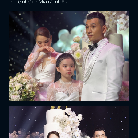
thì sẽ nhớ bé Mia rất nhiều.