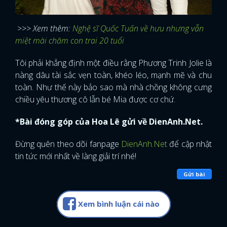
>>> Xem thêm:
Nghệ sĩ Quốc Tuấn về hưu nhưng vẫn
miệt mài chăm con trai 20 tuổi
Tôi phải khẳng định một điều rằng Phương Trinh Jolie là
nàng dâu tài sắc vẹn toàn, khéo léo, mạnh mẽ và chu
toàn. Như thế này bảo sao mà nhà chồng không cưng
chiều yêu thương cô lẫn bé Mia được cơ chứ.
*Bài đóng góp của Hoa Lê gửi về DienAnh.Net.
Đừng quên theo dõi fanpage
DienAnh.Net
để cập nhật
tin tức mới nhất về làng giải trí nhé!
Gửi bài
Xem bình luận cái nào