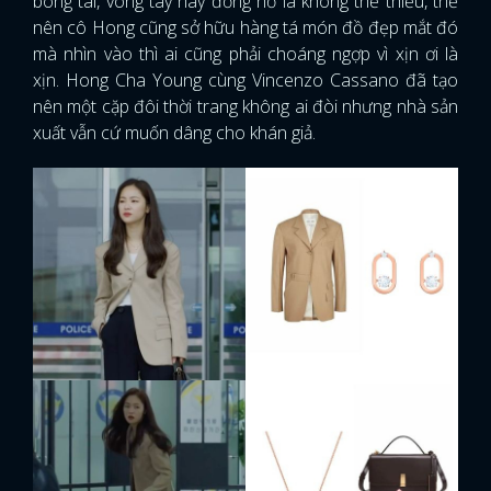
bông tai, vòng tay hay đồng hồ là không thể thiếu, thế
nên cô Hong cũng sở hữu hàng tá món đồ đẹp mắt đó
FACEBOOK
GOOGLE
mà nhìn vào thì ai cũng phải choáng ngợp vì xịn ơi là
xịn. Hong Cha Young cùng Vincenzo Cassano đã tạo
nên một cặp đôi thời trang không ai đòi nhưng nhà sản
xuất vẫn cứ muốn dâng cho khán giả.