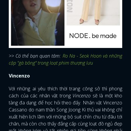
>> Có thể bạn quan tâm:
Ro Na - Seok Hoon và những
cặp "gà bông" trong loạt phim thượng lưu
Vincenzo
Với những ai yêu thích thời trang công sở thì phong
cách của các nhân vật trong
Vincenzo
sẽ là một kho
tàng đa dạng để học hỏi theo đấy. Nhân vật Vincenzo
Cassano do nam thần Song Joong Ki thủ vai không chỉ
xuất hiện lịch lãm với những bộ suit chỉn chu từ đâu tới
chân, mà còn cho thấy đẳng cấp cùng loạt đồ ngủ đẹp
mắt không kém và tất nhiên giá tiền cũng không phải