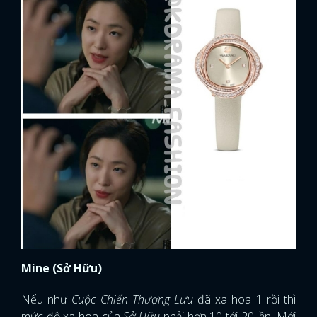
Mine (Sở Hữu)
Nếu như
Cuộc Chiến Thượng Lưu
đã xa hoa 1 rồi thì
mức độ xa hoa của
Sở Hữu
phải hơn 10 tới 20 lần. Mới