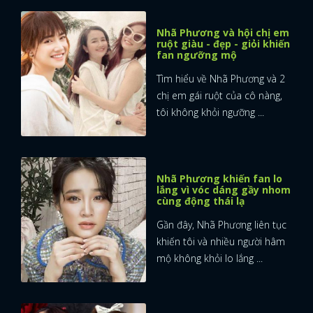
Nhã Phương và hội chị em
ruột giàu - đẹp - giỏi khiến
fan ngưỡng mộ
Tìm hiểu về Nhã Phương và 2
chị em gái ruột của cô nàng,
tôi không khỏi ngưỡng ...
Nhã Phương khiến fan lo
lắng vì vóc dáng gầy nhom
cùng động thái lạ
Gần đây, Nhã Phương liên tục
khiến tôi và nhiều người hâm
mộ không khỏi lo lắng ...