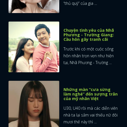
“thủ quỹ” của gia ...
Chuyện tình yêu của Nhã
Phương - Trường Giang:
Cầu hôn gây tranh cãi
Trước khi có một cuộc sống
hôn nhân trọn vẹn như hiện
tại, Nhã Phương - Trường ...
Những màn “cưa sừng
làm nghé” đến sượng trân
của mỹ nhân Việt
U30, U40 rồi mà các diễn viên
nhà ta lại sắm vai thiếu nữ đôi
mươi thế này thì ...