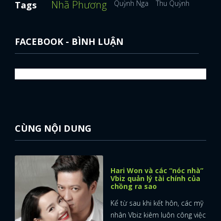
Nhã Phương
Quỳnh Nga
Thu Quỳnh
Phương
Tags
FACEBOOK - BÌNH LUẬN
CÙNG NỘI DUNG
Hari Won và các “nóc nhà”
Vbiz quản lý tài chính của
chồng ra sao
Kể từ sau khi kết hôn, các mỹ
nhân Vbiz kiêm luôn công việc