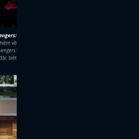
engers:
hiệm về
vengers:
đặc biệt