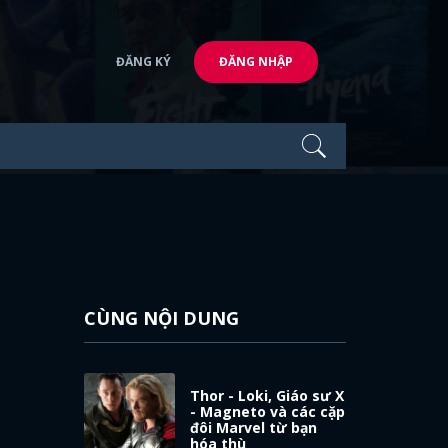
ĐĂNG KÝ
ĐĂNG NHẬP
CÙNG NỘI DUNG
Thor - Loki, Giáo sư X
- Magneto và các cặp
đôi Marvel từ bạn
hóa thù