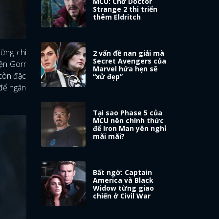
MCU: Chờ Doctor
Strange 2 thi triển
thêm Eldritch
hững chi
2 vấn đề nan giải mà
Secret Avengers của
iện Gorr
Marvel hứa hẹn sẽ
 còn đặc
“xử đẹp”
 để ngăn
Tại sao Phase 5 của
MCU nên chính thức
để Iron Man yên nghỉ
mãi mãi?
Bất ngờ: Captain
America và Black
Widow từng giao
chiến ở Civil War