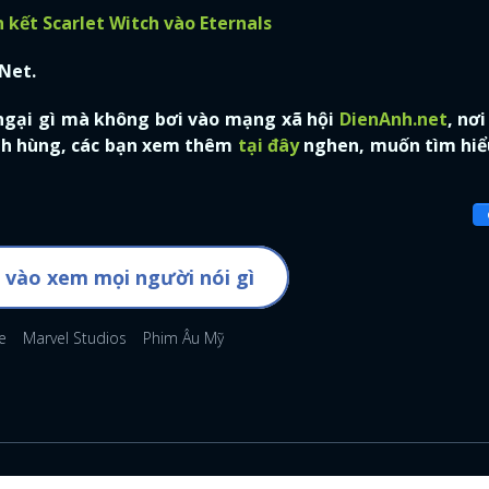
n kết Scarlet Witch vào Eternals
.Net.
 ngại gì mà không bơi vào mạng xã hội
DienAnh.net
, nơi
anh hùng, các bạn xem thêm
tại đây
nghen, muốn tìm hiể
 vào xem mọi người nói gì
e
Marvel Studios
Phim Âu Mỹ