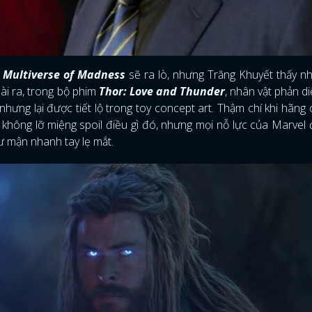
e Multiverse of Madness
sẽ ra lò, nhưng Trăng Khuyết thấy n
ài ra, trong bộ phim
Thor: Love and Thunder
, nhân vật phản d
nhưng lại được tiết lộ trong toy concept art. Thậm chí khi hãng
 không lỡ miệng spoil điều gì đó, nhưng mọi nỗ lực của Marvel
 cư mận nhanh tay lẹ mắt.