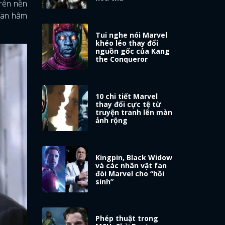
trên nền
fan hâm
Tui nghe nói Marvel
khéo léo thay đổi
nguồn gốc của Kang
the Conqueror
10 chi tiết Marvel
thay đổi cực tệ từ
truyện tranh lên màn
ảnh rộng
Kingpin, Black Widow
và các nhân vật fan
đòi Marvel cho “hồi
sinh”
Phép thuật trong