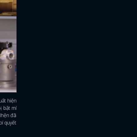
uất hiện
ị bật mí
 Nhện đã
bí quyết