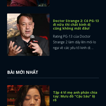
Doctor Strange 2: Có PG-13
đi nữa thì chất kinh dị
cũng không mất đâu!
Rating PG-13 của Doctor
Strange 2 làm dấy lên mối lo
ngại về các yếu tố kinh dị ...
BÀI MỚI NHẤT
Tập 4 Vì mẹ anh phán chia
tay: Mưu đồ "Cậu Sáu" lộ
rõ