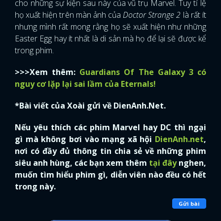
cho những sự kiện sau này của vũ trụ Marvel. Tuy tỉ lệ
họ xuất hiện trên màn ảnh của
Doctor Strange 2
là rất ít
nhưng mình rất mong rằng họ sẽ xuất hiện như những
Easter Egg hay ít nhất là di sản mà họ để lại sẽ được kể
trong phim.
>>>Xem thêm:
Guardians Of The Galaxy 3 có
nguy cơ lặp lại sai lầm của Eternals!
*Bài viết của Xoài gửi về DienAnh.Net.
Nếu yêu thích các phim Marvel hay DC thì ngại
gì mà không bơi vào mạng xã hội
DienAnh.net
,
nơi có đầy đủ thông tin chia sẻ về những phim
siêu anh hùng, các bạn xem thêm
tại đây
nghen,
muốn tìm hiểu phim gì, diễn viên nào đều có hết
trong này.
Gửi bài