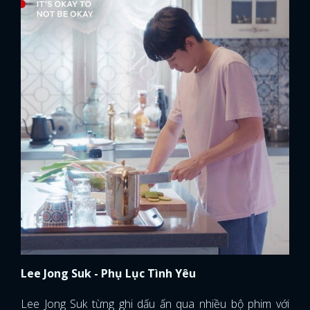
FACEBOOK
GOOGLE
Lee Jong Suk - Phụ Lục Tình Yêu
Lee Jong Suk từng ghi dấu ấn qua nhiều bộ phim với