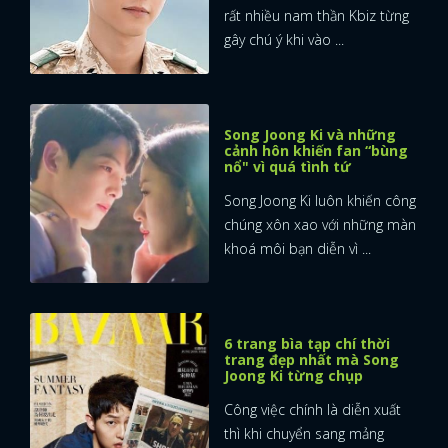
rất nhiều nam thần Kbiz từng
gây chú ý khi vào ...
Song Joong Ki và những
cảnh hôn khiến fan “bùng
nổ" vì quá tình tứ
Song Joong Ki luôn khiến công
chúng xôn xao với những màn
khoá môi bạn diễn vì ...
6 trang bìa tạp chí thời
trang đẹp nhất mà Song
Joong Ki từng chụp
Công việc chính là diễn xuất
thì khi chuyển sang mảng