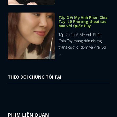
Tập 2 Vì Mẹ Anh Phán Chia
Tay: Lê Phương thoại táo
bạo với Quốc Huy
Tập 2 của Vì Mẹ Anh Phán
Chia Tay mang đến những
tràng cười dí dỏm và viral với
...
THEO DÕI CHÚNG TÔI TẠI
PHIM LIÊN QUAN