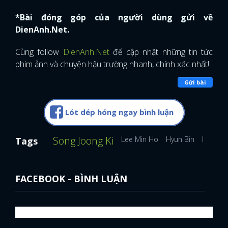
*Bài đóng góp của người dùng gửi về
DienAnh.Net.
Cùng follow
DienAnh.Net
để cập nhật những tin tức
phim ảnh và chuyện hậu trường nhanh, chính xác nhất!
Gửi bài
Lót dép hóng ngay bình luận
Song Joong Ki
Lee Min Ho
Hyun Bin
Kim So
Tags
FACEBOOK - BÌNH LUẬN