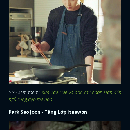
>>> Xem thêm:
Kim Tae Hee và dàn mỹ nhân Hàn đến
ngủ cũng đẹp mê hồn
Park Seo Joon - Tầng Lớp Itaewon