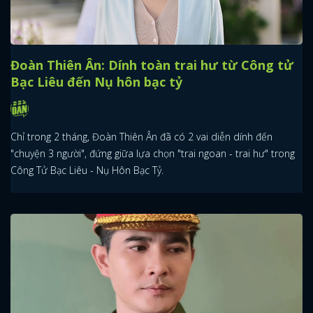
Đoàn Thiên Ân: Dính toàn trai hư từ Công tử
Bạc Liêu đến Nụ hôn bạc tỷ
Chỉ trong 2 tháng, Đoàn Thiên Ân đã có 2 vai diễn dính đến
"chuyện 3 người", đứng giữa lựa chọn "trai ngoan - trai hư" trong
Công Tử Bạc Liêu - Nụ Hôn Bạc Tỷ.