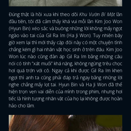
Đúng thật là hồi xưa khi theo dõi
Khu Vườn Bí Mật
lần
đầu tiên, tôi đã cảm thấy khá vui mỗi lần Kim Joo Won
(Hyun Bin) xéo sắc và buông những lời không mấy ngọt
ngào vào tai của Gil Ra Im (Ha Ji Won). Tuy nhiên bây
giờ xem lại thì mới thấy cặp đôi này có một chuyện tình
chẳng kém gì hai nhân vật học sinh ở trên đâu. Kim Joo
Won lúc nào cũng đàn áp Gil Ra Im bằng những câu
nói có tính “xát muối” khá nặng, không ngừng trêu chọc
hơi quá trớn với cô. Ngay cả khi được Gil Ra Im khen
ngợi thì anh ta cũng phải đáp trả ngay bằng những lời
nghe chẳng mấy lọt tai. Hyun Bin và Ha Ji Won đã thể
hiện trọn vẹn vai diễn của mình trong phim, nhưng hơi
tiếc là hình tượng nhân vật của họ lại không được hoàn
hảo cho lắm.