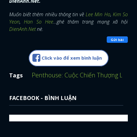
DienAnh.Net.
Muốn biết thêm nhiều thông tin về
Lee Min Ho
,
Kim So
Yeon
,
Han So Hee
…ghé thăm trang mạng xã hội
DienAnh.Net
nè.
Gửi bài
Click vào để xem bình luận
Penthouse: Cuộc Chiến Thượng Lưu
N
Tags
FACEBOOK - BÌNH LUẬN
x
ĐĂNG NHẬP