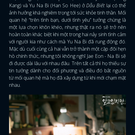
Kang) và Yu Na Bi (Han So Hee) ở
Dẫu Biết
lại có thể
ảnh hưởng khá nghiêm trọng tới sức khỏe tinh thần. Mối
quan hệ “trên tình bạn, dưới tình yêu” tưởng chừng là
một lựa chọn khôn khéo, nhưng thật ra nó sẽ trở nên
hoàn toàn khác biệt khi một trong hai nảy sinh tình cảm
với người kia như cách mà Yu Na Bi đã rung động đó.
Mặc dù cuối cùng cả hai vẫn trở thành một cặp đôi hẹn
hò chính thức, nhưng tôi không nghĩ Jae Eon - Na Bi sẽ
đi được dài lâu với nhau đâu. Trên tất cả thì họ thiếu sự
tin tưởng dành cho đối phương và điều đó bắt nguồn
từ mối quan hệ mà họ đã xây dựng từ khi mới chạm mặt
nhau.