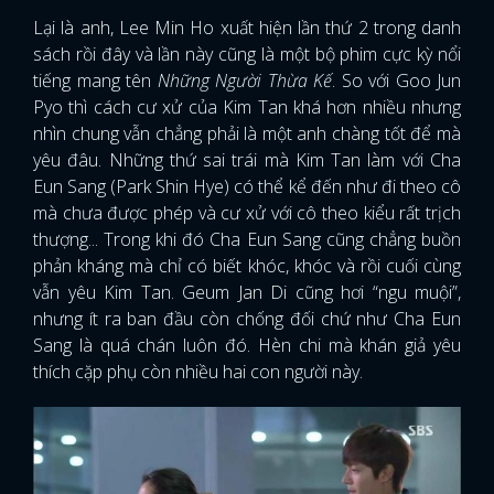
Lại là anh, Lee Min Ho xuất hiện lần thứ 2 trong danh
sách rồi đây và lần này cũng là một bộ phim cực kỳ nổi
tiếng mang tên
Những Người Thừa Kế
. So với Goo Jun
Pyo thì cách cư xử của Kim Tan khá hơn nhiều nhưng
nhìn chung vẫn chẳng phải là một anh chàng tốt để mà
yêu đâu. Những thứ sai trái mà Kim Tan làm với Cha
Eun Sang (Park Shin Hye) có thể kể đến như đi theo cô
mà chưa được phép và cư xử với cô theo kiểu rất trịch
thượng... Trong khi đó Cha Eun Sang cũng chẳng buồn
phản kháng mà chỉ có biết khóc, khóc và rồi cuối cùng
vẫn yêu Kim Tan. Geum Jan Di cũng hơi “ngu muội”,
nhưng ít ra ban đầu còn chống đối chứ như Cha Eun
Sang là quá chán luôn đó. Hèn chi mà khán giả yêu
thích cặp phụ còn nhiều hai con người này.