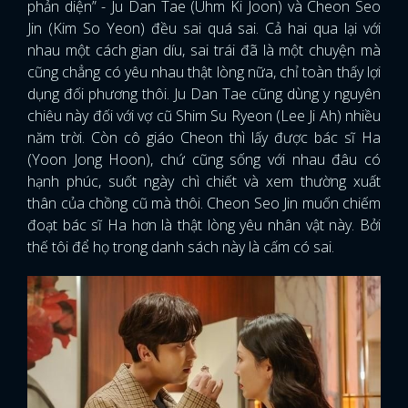
phản diện” - Ju Dan Tae (Uhm Ki Joon) và Cheon Seo
Jin (Kim So Yeon) đều sai quá sai. Cả hai qua lại với
nhau một cách gian díu, sai trái đã là một chuyện mà
cũng chẳng có yêu nhau thật lòng nữa, chỉ toàn thấy lợi
dụng đối phương thôi. Ju Dan Tae cũng dùng y nguyên
chiêu này đối với vợ cũ Shim Su Ryeon (Lee Ji Ah) nhiều
năm trời. Còn cô giáo Cheon thì lấy được bác sĩ Ha
(Yoon Jong Hoon), chứ cũng sống với nhau đâu có
hạnh phúc, suốt ngày chì chiết và xem thường xuất
thân của chồng cũ mà thôi. Cheon Seo Jin muốn chiếm
đoạt bác sĩ Ha hơn là thật lòng yêu nhân vật này. Bởi
thế tôi để họ trong danh sách này là cấm có sai.