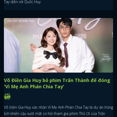
Tay diễn với Quốc Huy.
Võ Điền Gia Huy bỏ phim Trấn Thành để đóng
'Vì Mẹ Anh Phán Chia Tay'
Võ Điền Gia Huy xác nhận Vì Mẹ Anh Phán Chia Tay là dự án trùng
lịch khiến cậu vuột mất cơ hội tham gia phim Thỏ Ơi của Trấn