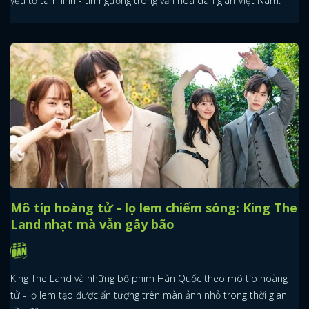
yếu tố tâm linh - tín ngưỡng trong văn hóa dân gian Việt Nam.
Mô típ hoàng tử - lọ lem chiếm sóng: King The
Land nhạt mà vẫn gây bão
King The Land và những bộ phim Hàn Quốc theo mô típ hoàng
tử - lọ lem tạo được ấn tượng trên màn ảnh nhỏ trong thời gian