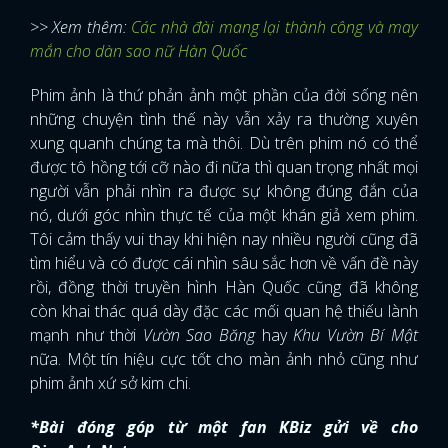
>> Xem thêm:
Các nhà đài mang lại thành công và may
mắn cho dàn sao nữ Hàn Quốc
Phim ảnh là thứ phản ảnh một phần của đời sống nên
những chuyện tình thế này vẫn xảy ra thường xuyên
xung quanh chúng ta mà thôi. Dù trên phim nó có thể
được tô hồng tới cỡ nào đi nữa thì quan trọng nhất mọi
người vẫn phải nhìn ra được sự không đúng đắn của
nó, dưới góc nhìn thực tế của một khán giả xem phim.
Tôi cảm thấy vui thay khi hiện nay nhiều người cũng đã
tìm hiểu và có được cái nhìn sâu sắc hơn về vấn đề này
rồi, đồng thời truyền hình Hàn Quốc cũng đã không
còn khai thác quá dày đặc các mối quan hệ thiếu lành
mạnh như thời
Vườn Sao Băng
hay
Khu Vườn Bí Mật
nữa. Một tín hiệu cực tốt cho màn ảnh nhỏ cũng như
phim ảnh xứ sở kim chi.
*Bài đóng góp từ một fan KBiz gửi về cho