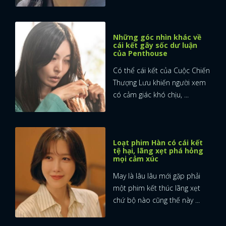
Những góc nhìn khác về
cái kết gây sốc dư luận
của Penthouse
Có thể cái kết của Cuộc Chiến
Thượng Lưu khiến người xem
có cảm giác khó chịu, ...
Loạt phim Hàn có cái kết
tệ hại, lãng xẹt phá hỏng
mọi cảm xúc
May là lâu lâu mới gặp phải
một phim kết thúc lãng xẹt
chứ bộ nào cũng thế này ...