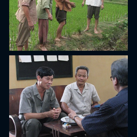
x
ĐĂNG NHẬP