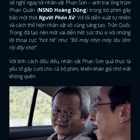
sẽ nghĩ ngay tới nhân vật Phan Sơn – anh trai ông trùm
Phan Quân (
NSND Hoàng Dũng
) trong bộ phim gây
bão một thời
Người Phán Xử
. Với lối diễn xuất tự nhiên
và cách thể hiện nhân vật vô cùng sáng tạo, Trần Quốc
Trọng đã tạo nên một vai diễn hết sức thú vị với những
lời thoại cực “hot hit” như:
“Bố mày nhịn mày lâu lắm
rồi đấy nhá!”.
Với tính cách đểu đểu, nhân vật Phan Sơn quả thực là
yếu tố gây cười cho cả bộ phim, khiến khán giả nhớ mãi
không quên.