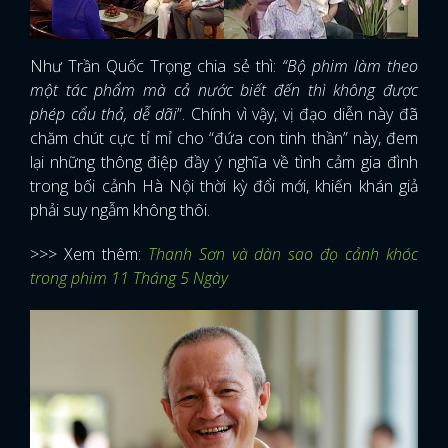
Như Trần Quốc Trọng chia sẻ thì:
“Bộ phim làm theo
một tác phẩm mà cả nước biết đến thì không được
phép cẩu thả, dễ dãi
”. Chính vì vậy, vị đạo diễn này đã
chăm chút cực tỉ mỉ cho “đứa con tinh thần” này, đem
lại những thông điệp đầy ý nghĩa về tình cảm gia đình
trong bối cảnh Hà Nội thời kỳ đổi mới, khiến khán giả
phải suy ngẫm không thôi.
>>> Xem thêm:
Thanh Sơn và dàn sao đọ cảnh khóc
trong phim 11 Tháng 5 Ngày