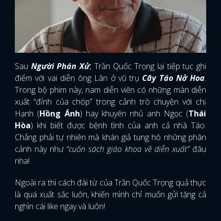
Sau
Người Phán Xử
, Trần Quốc Trọng lại tiếp tục ghi
điểm với vai diễn ông Lân ở vũ trụ
Cây Táo Nở Hoa
.
Trong bộ phim này, nam diễn viên có những màn diễn
xuất “đỉnh của chóp” trong cảnh trò chuyện với chị
Hạnh (
Hồng Ánh
) hay khuyên nhủ anh Ngọc (
Thái
Hòa
) khi biết được bệnh tình của anh cả nhà Táo.
Chẳng phải tự nhiên mà khán giả tung hô những phân
cảnh này như
“cuốn sách giáo khoa về diễn xuất”
đâu
nha!
Ngoài ra thì cách đài từ của Trần Quốc Trọng quả thực
là quá xuất sắc luôn, khiến mình chỉ muốn gửi tặng cả
nghìn cái like ngay và luôn!