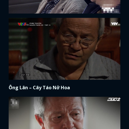
Ông Lân – Cây Táo Nở Hoa