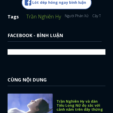
Lót dép hóng ngay bình luận
Trần Nghiên Hy
Người Phán Xử
Cây Táo Nở 
Tags
FACEBOOK - BÌNH LUẬN
CÙNG NỘI DUNG
Trần Nghiên Hy và dàn
Tiểu Long Nữ đọ sắc với
cảnh nằm trên dây thừng