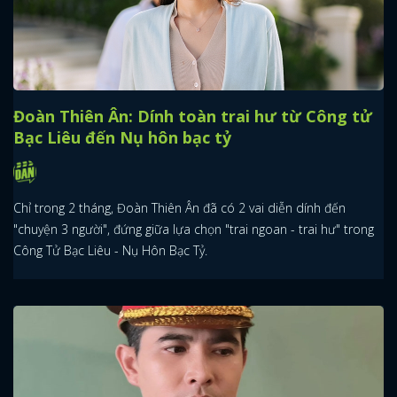
Đoàn Thiên Ân: Dính toàn trai hư từ Công tử
Bạc Liêu đến Nụ hôn bạc tỷ
Chỉ trong 2 tháng, Đoàn Thiên Ân đã có 2 vai diễn dính đến
"chuyện 3 người", đứng giữa lựa chọn "trai ngoan - trai hư" trong
Công Tử Bạc Liêu - Nụ Hôn Bạc Tỷ.