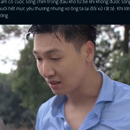
m có cuộc sống chìm trong đau khổ từ bé khi không được sống
i hết mực yêu thương nhưng vợ ông ta lại đối xử rất tệ. Khi lớn
FACEBOOK
GOOGLE
ường.