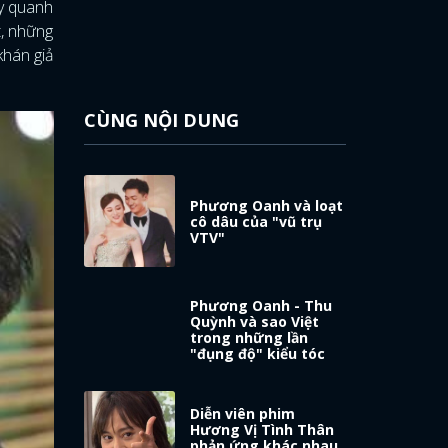
ay quanh
, những
khán giả
CÙNG NỘI DUNG
Phương Oanh và loạt
cô dâu của "vũ trụ
VTV"
Phương Oanh - Thu
Quỳnh và sao Việt
trong những lần
"đụng độ" kiểu tóc
Diễn viên phim
Hương Vị Tình Thân
phản ứng khác nhau