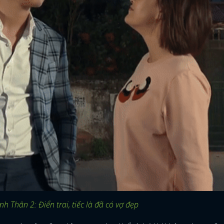
ĐĂNG NHẬP
 Thân 2: Điển trai, tiếc là đã có vợ đẹp