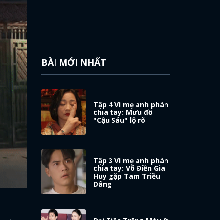
BÀI MỚI NHẤT
Tập 4 Vì mẹ anh phán
chia tay: Mưu đồ
"Cậu Sáu" lộ rõ
Tập 3 Vì mẹ anh phán
chia tay: Võ Điền Gia
Huy gặp Tam Triều
Dâng