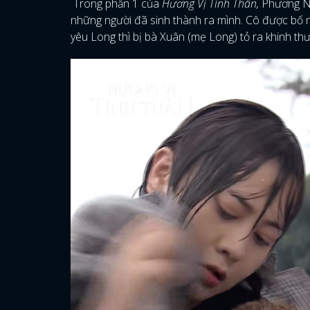
Trong phần 1 của
Hương Vị Tình Thân,
Phương Na
những người đã sinh thành ra mình. Cô được bố nuô
yêu Long thì bị bà Xuân (mẹ Long) tỏ ra khinh th