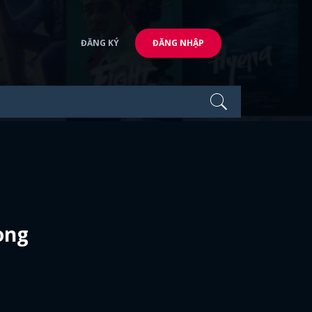
ĐĂNG KÝ
ĐĂNG NHẬP
ong