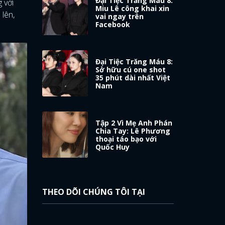
Đại Tiệc Trăng Máu 8:
 với
Miu Lê công khai xin
 lên,
vai ngay trên
Facebook
Đại Tiệc Trăng Máu 8:
Sở hữu cú one shot
35 phút dài nhất Việt
Nam
Tập 2 Vì Mẹ Anh Phán
Chia Tay: Lê Phương
thoại táo bạo với
Quốc Huy
THEO DÕI CHÚNG TÔI TẠI