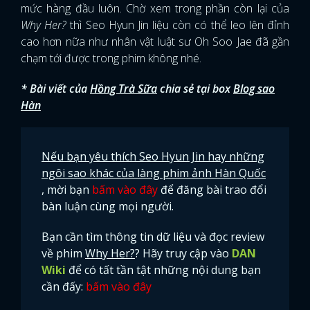
mức hàng đầu luôn. Chờ xem trong phần còn lại của
Why Her?
thì Seo Hyun Jin liệu còn có thể leo lên đỉnh
cao hơn nữa như nhân vật luật sư Oh Soo Jae đã gần
chạm tới được trong phim không nhé.
* Bài viết của
Hồng Trà Sữa
chia sẻ tại box
Blog sao
Hàn
Nếu bạn yêu thích Seo Hyun Jin hay những
ngôi sao khác của làng phim ảnh Hàn Quốc
, mời bạn
bấm vào đây
để đăng bài trao đổi
bàn luận cùng mọi người.
Bạn cần tìm thông tin dữ liệu và đọc review
về phim
Why Her?
? Hãy truy cập vào
DAN
Wiki
để có tất tần tật những nội dung bạn
x
cần đấy:
bấm vào đây
ĐĂNG NHẬP