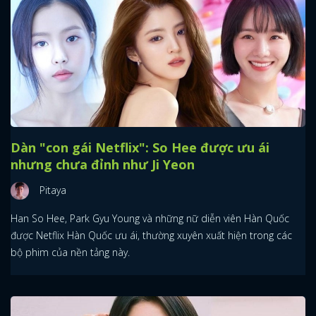
Dàn "con gái Netflix": So Hee được ưu ái
nhưng chưa đỉnh như Ji Yeon
Pitaya
Han So Hee, Park Gyu Young và những nữ diễn viên Hàn Quốc
được Netflix Hàn Quốc ưu ái, thường xuyên xuất hiện trong các
bộ phim của nền tảng này.