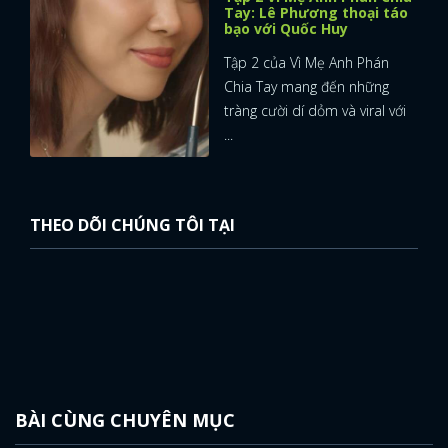
Tay: Lê Phương thoại táo
bạo với Quốc Huy
Tập 2 của Vì Mẹ Anh Phán
Chia Tay mang đến những
tràng cười dí dỏm và viral với
...
THEO DÕI CHÚNG TÔI TẠI
BÀI CÙNG CHUYÊN MỤC