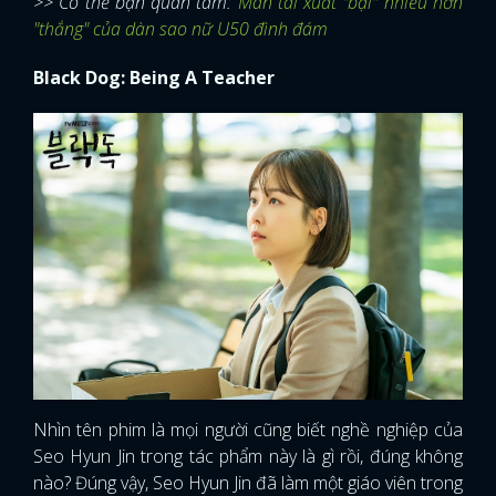
>> Có thể bạn quan tâm:
Màn tái xuất "bại" nhiều hơn
"thắng" của dàn sao nữ U50 đình đám
Black Dog: Being A Teacher
Nhìn tên phim là mọi người cũng biết nghề nghiệp của
Seo Hyun Jin trong tác phẩm này là gì rồi, đúng không
nào? Đúng vậy, Seo Hyun Jin đã làm một giáo viên trong