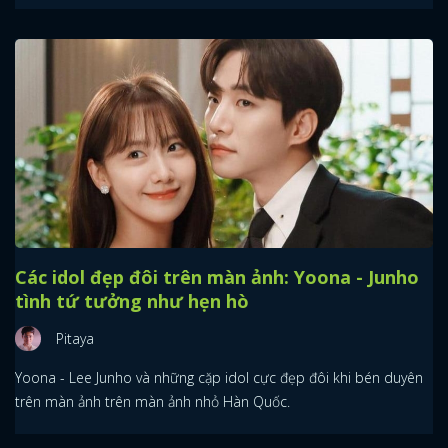
Các idol đẹp đôi trên màn ảnh: Yoona - Junho
tình tứ tưởng như hẹn hò
Pitaya
Yoona - Lee Junho và những cặp idol cực đẹp đôi khi bén duyên
trên màn ảnh trên màn ảnh nhỏ Hàn Quốc.