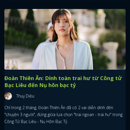
Đoàn Thiên Ân: Dính toàn trai hư từ Công tử
Bạc Liêu đến Nụ hôn bạc tỷ
Thuỵ Diệu
Chỉ trong 2 tháng, Đoàn Thiên Ân đã có 2 vai diễn dính đến
"chuyện 3 người", đứng giữa lựa chọn "trai ngoan - trai hư" trong
Công Tử Bạc Liêu - Nụ Hôn Bạc Tỷ.