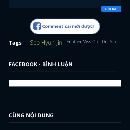
Gửi bài
FACEBOOK
GOOGLE
Comment cái mới được!
Seo Hyun Jin
Another Miss Oh
Dr. Romantic
Tags
FACEBOOK - BÌNH LUẬN
CÙNG NỘI DUNG