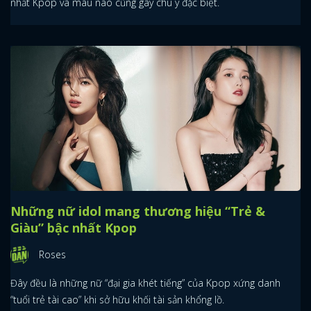
nhất Kpop và màu nào cũng gây chú ý đặc biệt.
Những nữ idol mang thương hiệu “Trẻ &
Giàu” bậc nhất Kpop
Roses
Đây đều là những nữ “đại gia khét tiếng” của Kpop xứng danh
“tuổi trẻ tài cao” khi sở hữu khối tài sản khổng lồ.