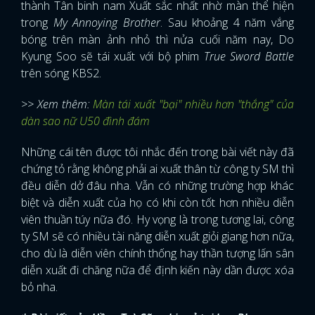
thành Tân binh nam Xuất sắc nhất nhờ màn thể hiện
trong
My Annoying Brother
. Sau khoảng 4 năm vắng
bóng trên màn ảnh nhỏ thì nửa cuối năm nay, Do
Kyung Soo sẽ tái xuất với bộ phim
True Sword Battle
trên sóng KBS2.
>> Xem thêm:
Màn tái xuất "bại" nhiều hơn "thắng" của
dàn sao nữ U50 đình đám
Những cái tên được tôi nhắc đến trong bài viết này đã
chứng tỏ rằng không phải ai xuất thân từ công ty SM thì
đều diễn dở đâu nha. Vẫn có những trường hợp khác
biệt và diễn xuất của họ có khi còn tốt hơn nhiều diễn
viên thuần túy nữa đó. Hy vọng là trong tương lai, công
ty SM sẽ có nhiều tài năng diễn xuất giỏi giang hơn nữa,
cho dù là diễn viên chính thống hay thần tượng lấn sân
diễn xuất đi chăng nữa để định kiến này dần được xóa
x
bỏ nha.
ĐĂNG NHẬP