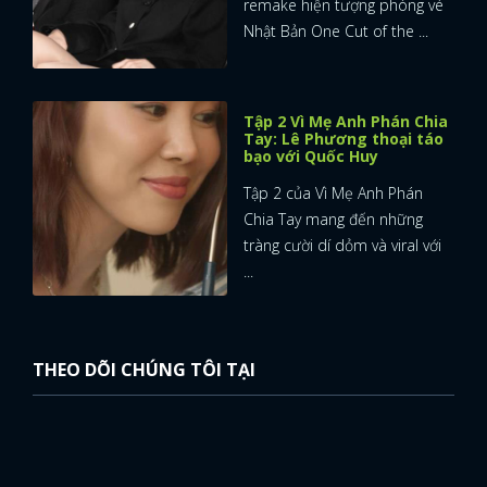
remake hiện tượng phòng vé
Nhật Bản One Cut of the ...
Tập 2 Vì Mẹ Anh Phán Chia
Tay: Lê Phương thoại táo
bạo với Quốc Huy
Tập 2 của Vì Mẹ Anh Phán
Chia Tay mang đến những
tràng cười dí dỏm và viral với
...
THEO DÕI CHÚNG TÔI TẠI