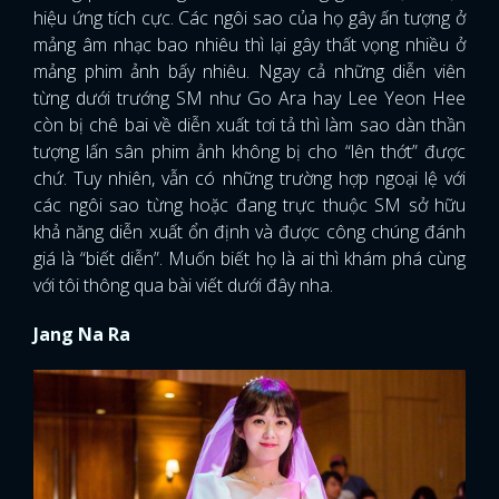
hiệu ứng tích cực. Các ngôi sao của họ gây ấn tượng ở
mảng âm nhạc bao nhiêu thì lại gây thất vọng nhiều ở
mảng phim ảnh bấy nhiêu. Ngay cả những diễn viên
từng dưới trướng SM như Go Ara hay Lee Yeon Hee
còn bị chê bai về diễn xuất tơi tả thì làm sao dàn thần
tượng lấn sân phim ảnh không bị cho “lên thớt” được
chứ. Tuy nhiên, vẫn có những trường hợp ngoại lệ với
các ngôi sao từng hoặc đang trực thuộc SM sở hữu
khả năng diễn xuất ổn định và được công chúng đánh
giá là “biết diễn”. Muốn biết họ là ai thì khám phá cùng
với tôi thông qua bài viết dưới đây nha.
Jang Na Ra