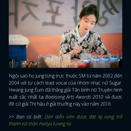
Ngôi sao họ Jung từng trực thuộc SM từ năm 2002 đến
2004 với tư cách lead vocal của nhóm nhạc nữ Sugar.
Hwang Jung Eum đã thắng giải Tân binh nữ Truyền hình
xuất sắc nhất tại
Baeksang Arts Awards 2010
và được
đề cử giải Thị hậu ở giải thưởng này vào năm 2016.
>> Bạn có biết:
Dàn diễn viên được đặt kỳ vọng trở
thành nữ thần Hallyu tương lai