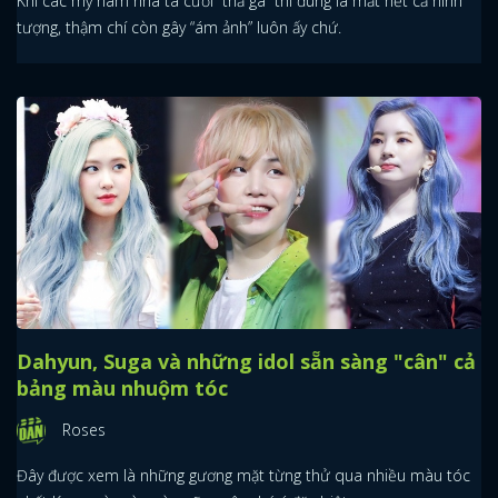
Khi các mỹ nam nhà ta cười “thả ga” thì đúng là mất hết cả hình
tượng, thậm chí còn gây “ám ảnh” luôn ấy chứ.
Dahyun, Suga và những idol sẵn sàng "cân" cả
bảng màu nhuộm tóc
Roses
Đây được xem là những gương mặt từng thử qua nhiều màu tóc