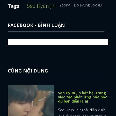
Seo Hyun Jin
YoonA
Do Kyung Soo (D.O.)
Ja
Tags
FACEBOOK - BÌNH LUẬN
CÙNG NỘI DUNG
Seo Hyun Jin bất bại trong
việc tạo phản ứng hóa học
dù bạn diễn là ai
Seo Hyun Jin ngoài diễn xuất