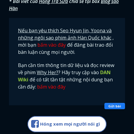
* Bài viết của
Hồng Trà Sữa
chia sẻ tại box
Blog sao
Hàn
FACEBOOK
GOOGLE
Nếu bạn yêu thích Seo Hyun Jin, Yoona và
những ngôi sao phim ảnh Hàn Quốc khác
,
mời bạn
bấm vào đây
để đăng bài trao đổi
bàn luận cùng mọi người.
Bạn cần tìm thông tin dữ liệu và đọc review
về phim
Why Her?
? Hãy truy cập vào
DAN
Wiki
để có tất tần tật những nội dung bạn
cần đấy:
bấm vào đây
Gửi bài
Hóng xem mọi người nói gì