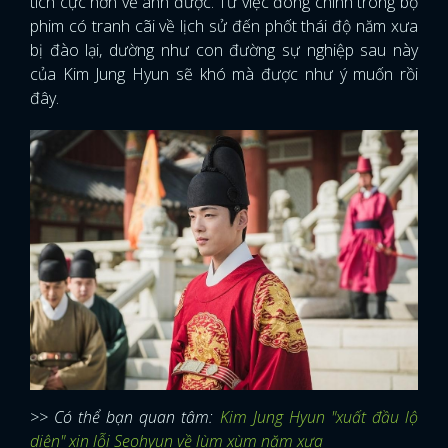
tích cực hơn về anh được. Từ việc đóng chính trong bộ
phim có tranh cãi về lịch sử đến phốt thái độ năm xưa
bị đào lại, dường như con đường sự nghiệp sau này
của Kim Jung Hyun sẽ khó mà được như ý muốn rồi
đây.
>> Có thể bạn quan tâm:
Kim Jung Hyun "xuất đầu lộ
diện" xin lỗi Seohyun về lùm xùm năm xưa