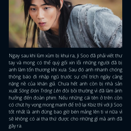
Ngay sau khi lùm xùm bị khui ra, Ji Soo đã phải viết thư
tay và mong có thể quỳ gối xin lỗi những người đã bị
anh làm tổn thương khi xưa. Sau đó anh nhanh chóng
thông báo đi nhập ngũ trước sự chỉ trích ngày càng
nặng nề của khán giả. Chưa hết anh còn bị nhà sản
xuất
Sông Đón Trăng Lên
đòi bồi thường vì đã làm ảnh
hưởng đến đoàn phim. Nếu những cái tên ở trên còn
có chút hy vọng mong manh để trở lại Kbiz thì với Ji Soo
tốt nhất là anh đừng bao giờ bén mảng lên ti vi nữa vì
sẽ không có ai tha thứ được cho những gì mà anh đã
gây ra.