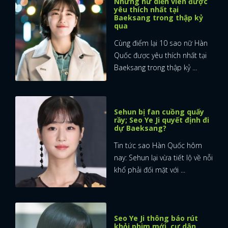
Những nữ diễn viên được
yêu thích nhất tại
Baeksang trong thập kỷ
FACEBOOK
GOOGLE
qua
Cùng điểm lại 10 sao nữ Hàn
Quốc được yêu thích nhất tại
Baeksang trong thập kỷ ...
Sehun bị fan cuồng quấy
rầy; Seo Ye Ji quyết định đi
dự Baeksang?
Tin tức sao Hàn Quốc hôm
nay: Sehun lại vừa tiết lộ về nỗi
khổ phải đối mặt với ...
Seo Ye Ji thông báo rút
khỏi phim mới, cư dân