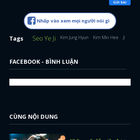
Gửi bài
Nhấp vào xem mọi người nói gì
Seo Ye Ji
Kim Jung Hyun
Kim Min Hee
Ji Soo
Tags
FACEBOOK - BÌNH LUẬN
CÙNG NỘI DUNG
x
ĐĂNG NHẬP