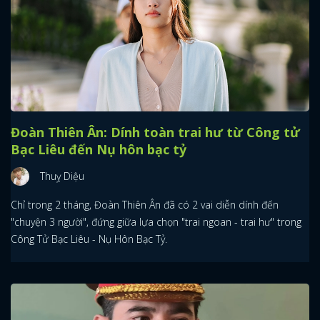
Đoàn Thiên Ân: Dính toàn trai hư từ Công tử
Bạc Liêu đến Nụ hôn bạc tỷ
Thuỵ Diệu
Chỉ trong 2 tháng, Đoàn Thiên Ân đã có 2 vai diễn dính đến
"chuyện 3 người", đứng giữa lựa chọn "trai ngoan - trai hư" trong
Công Tử Bạc Liêu - Nụ Hôn Bạc Tỷ.