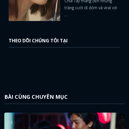
Chia Tay mang đến những
tràng cười dí dỏm và viral với
...
THEO DÕI CHÚNG TÔI TẠI
BÀI CÙNG CHUYÊN MỤC