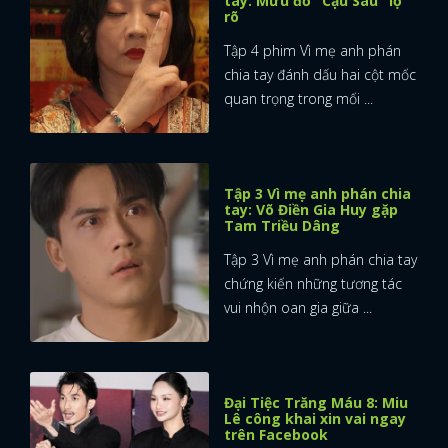
tay: Mưu đồ "Cậu Sáu" lộ
rõ
Tập 4 phim Vì mẹ anh phán
chia tay đánh dấu hai cột mốc
quan trọng trong mối ...
Tập 3 Vì mẹ anh phán chia
tay: Võ Điền Gia Huy gặp
Tam Triều Dâng
Tập 3 Vì mẹ anh phán chia tay
chứng kiến những tương tác
vui nhộn oan gia giữa ...
Đại Tiệc Trăng Máu 8: Miu
Lê công khai xin vai ngay
trên Facebook