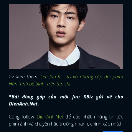
>> Xem thêm:
Lee Jun Ki - IU và những cặp đôi phim
Hàn "tình bể bình" trên tạp chí
*Bài đóng góp của một fan KBiz gửi về cho
DienAnh.Net.
Cùng follow
DienAnh.Net
để cập nhật những tin tức
phim ảnh và chuyện hậu trường nhanh, chính xác nhất!