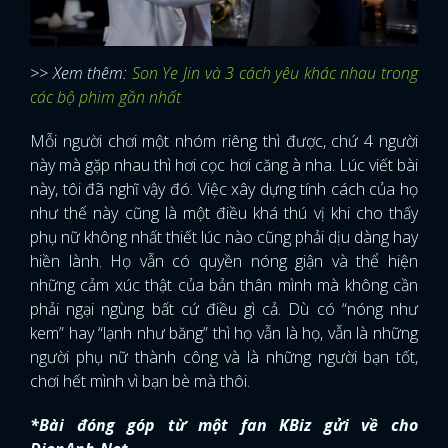
>> Xem thêm:
Son Ye Jin và 3 cách yêu khác nhau trong
các bộ phim gần nhất
Mỗi người chơi một nhóm riêng thì được, chứ 4 người
này mà gặp nhau thì hơi cọc hơi căng à nha. Lúc viết bài
này, tôi đã nghĩ vậy đó. Việc xây dựng tính cách của họ
như thế này cũng là một điều khá thú vị khi cho thấy
phụ nữ không nhất thiết lúc nào cũng phải dịu dàng hay
hiền lành. Họ vẫn có quyền nóng giận và thể hiện
những cảm xúc thật của bản thân mình mà không cần
phải ngại ngùng bất cứ điều gì cả. Dù có “nóng như
kem” hay “lạnh như băng” thì họ vẫn là họ, vẫn là những
người phụ nữ thành công và là những người bạn tốt,
chơi hết mình vì bạn bè mà thôi.
*Bài đóng góp từ một fan KBiz gửi về cho