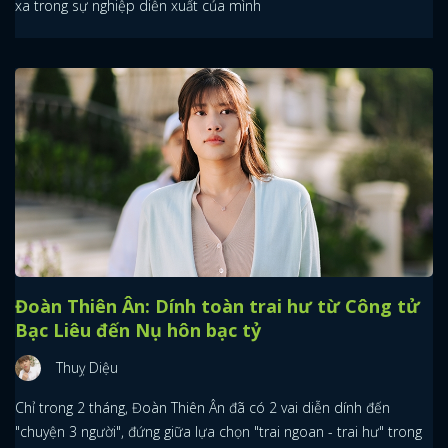
xa trong sự nghiệp diễn xuất của mình
Đoàn Thiên Ân: Dính toàn trai hư từ Công tử
Bạc Liêu đến Nụ hôn bạc tỷ
Thuỵ Diệu
Chỉ trong 2 tháng, Đoàn Thiên Ân đã có 2 vai diễn dính đến
"chuyện 3 người", đứng giữa lựa chọn "trai ngoan - trai hư" trong