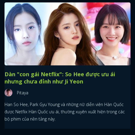
Dàn "con gái Netflix": So Hee được ưu ái
nhưng chưa đỉnh như Ji Yeon
Pitaya
Han So Hee, Park Gyu Young và những nữ diễn viên Hàn Quốc
được Netflix Hàn Quốc ưu ái, thường xuyên xuất hiện trong các
bộ phim của nền tảng này.