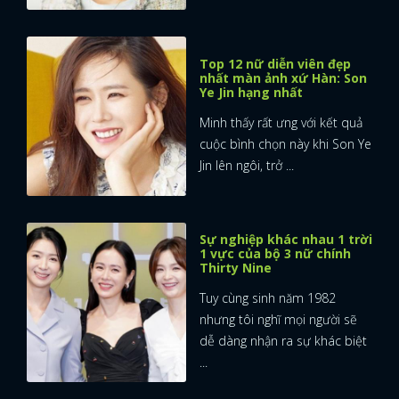
Top 12 nữ diễn viên đẹp
nhất màn ảnh xứ Hàn: Son
Ye Jin hạng nhất
Minh thấy rất ưng với kết quả
cuộc bình chọn này khi Son Ye
Jin lên ngôi, trở ...
Sự nghiệp khác nhau 1 trời
1 vực của bộ 3 nữ chính
Thirty Nine
Tuy cùng sinh năm 1982
nhưng tôi nghĩ mọi người sẽ
dễ dàng nhận ra sự khác biệt
...