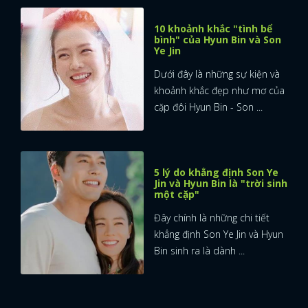
10 khoảnh khắc "tình bể
bình" của Hyun Bin và Son
Ye Jin
Dưới đây là những sự kiện và
khoảnh khắc đẹp như mơ của
cặp đôi Hyun Bin - Son ...
5 lý do khẳng định Son Ye
Jin và Hyun Bin là "trời sinh
một cặp"
Đây chính là những chi tiết
khẳng định Son Ye Jin và Hyun
Bin sinh ra là dành ...