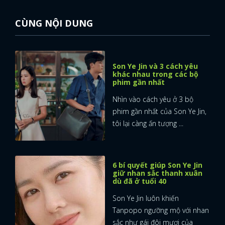
CÙNG NỘI DUNG
Son Ye Jin và 3 cách yêu
khác nhau trong các bộ
phim gần nhất
Nhìn vào cách yêu ở 3 bộ
phim gần nhất của Son Ye Jin,
tôi lại càng ấn tượng ...
6 bí quyết giúp Son Ye Jin
giữ nhan sắc thanh xuân
dù đã ở tuổi 40
Son Ye Jin luôn khiến
x
ĐĂNG NHẬP
Tanpopo ngưỡng mộ với nhan
sắc như gái đôi mươi của