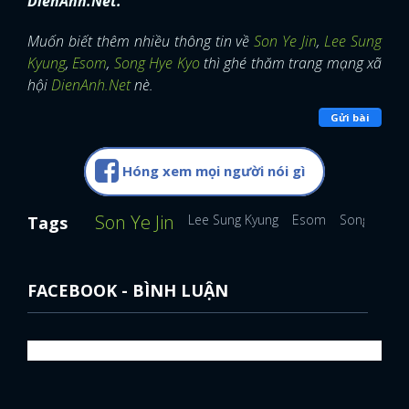
DienAnh.Net.
Muốn biết thêm nhiều thông tin về
Son Ye Jin
,
Lee Sung
Kyung
,
Esom
,
Song Hye Kyo
thì ghé thăm trang mạng xã
hội
DienAnh.Net
nè.
Gửi bài
Hóng xem mọi người nói gì
Son Ye Jin
Lee Sung Kyung
Esom
Song Hye K
Tags
FACEBOOK - BÌNH LUẬN