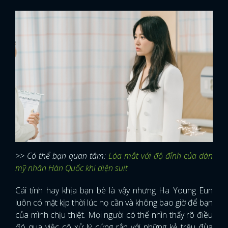
>> Có thể bạn quan tâm:
Lóa mắt với độ đỉnh của dàn
mỹ nhân Hàn Quốc khi diện suit
Cái tính hay khịa bạn bè là vậy nhưng Ha Young Eun
luôn có mặt kịp thời lúc họ cần và không bao giờ để bạn
của mình chịu thiệt. Mọi người có thể nhìn thấy rõ điều
đó qua việc cô xử lý cứng rắn với những kẻ trêu đùa