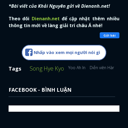
*Bài viết của Khải Nguyên gửi về Dienanh.net!
Theo dõi
Dienanh.net
để cập nhật thêm nhiều
thông tin mới về làng giải trí châu Á nhé!
Gửi bài
Nhấp vào xem mọi người nói gì
Song Hye Kyo
Yoo Ah In
Diễn viên Hàn Quốc
Tags
FACEBOOK - BÌNH LUẬN