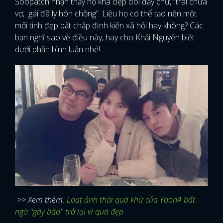
Soopatch nhận thấy họ khá đẹp đôi đấy chứ, “trai chưa
vợ, gái đã ly hôn chồng”. Liệu họ có thể tạo nên một
mối tình đẹp bất chấp định kiến xã hội hay không? Các
bạn nghĩ sao về điều này, hay cho Khải Nguyên biết
dưới phần bình luận nhé!
>> Xem thêm:
Loạt ảnh thời quá khứ của YoonA bất
ngờ ''gây bão'' trở lại vì quá đẹp