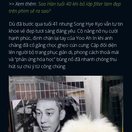
>> Xem thêm:
Sao Hàn tuổi 40 khi bỏ lớp filter làm đẹp
trên phim sẽ ra sao?
Dù đã bước qua tuổi 41 nhưng Song Hye Kyo vẫn tự tin
khoe vẻ đẹp tươi sáng đáng yêu. Cô nàng nở nụ cười
hạnh phúc, định chặn lại tay của Yoo Ah In khi anh
chàng đã cố gắng chọc ghẹo cún cưng. Cặp đôi diện
lên người bộ trang phục giản dị, phong cách thoải mái
và “phản ứng hóa học” bùng nổ đã nhanh chóng thu
hút sự chú ý từ công chúng.