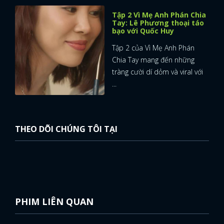
Tập 2 Vì Mẹ Anh Phán Chia
Tay: Lê Phương thoại táo
bạo với Quốc Huy
Tập 2 của Vì Mẹ Anh Phán
Chia Tay mang đến những
tràng cười dí dỏm và viral với
...
THEO DÕI CHÚNG TÔI TẠI
PHIM LIÊN QUAN