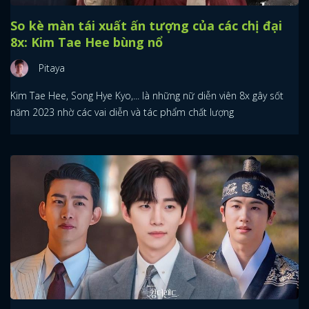
So kè màn tái xuất ấn tượng của các chị đại
8x: Kim Tae Hee bùng nổ
Pitaya
Kim Tae Hee, Song Hye Kyo,... là những nữ diễn viên 8x gây sốt
năm 2023 nhờ các vai diễn và tác phẩm chất lượng