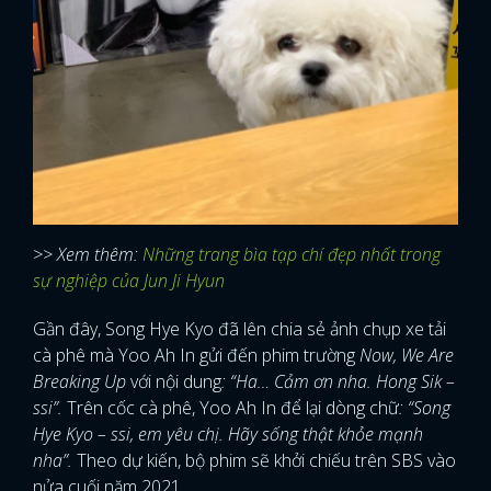
>> Xem thêm:
Những trang bìa tạp chí đẹp nhất trong
sự nghiệp của Jun Ji Hyun
Gần đây, Song Hye Kyo đã lên chia sẻ ảnh chụp xe tải
cà phê mà Yoo Ah In gửi đến phim trường
Now, We Are
Breaking Up
với nội dung
: “Ha… Cảm ơn nha. Hong Sik –
ssi”.
Trên cốc cà phê, Yoo Ah In để lại dòng chữ
: “Song
Hye Kyo – ssi, em yêu chị. Hãy sống thật khỏe mạnh
nha”.
Theo dự kiến, bộ phim sẽ khởi chiếu trên SBS vào
nửa cuối năm 2021.