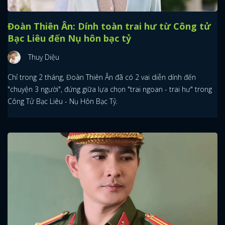
Đoàn Thiên Ân: Dính toàn trai hư từ Công tử
Bạc Liêu đến Nụ hôn bạc tỷ
Thuỵ Diệu
Chỉ trong 2 tháng, Đoàn Thiên Ân đã có 2 vai diễn dính đến
"chuyện 3 người", đứng giữa lựa chọn "trai ngoan - trai hư" trong
Công Tử Bạc Liêu - Nụ Hôn Bạc Tỷ.