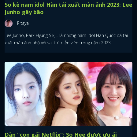
So kè nam idol Hàn tái xuất màn ảnh 2023: Lee
Junho gây bão
Pitaya
Lee Junho, Park Hyung Sik,... là những nam idol Hàn Quốc đã tái
xuất màn ảnh nhỏ với vai trò diễn viên trong năm 2023.
Dàn "con gái Netflix": So Hee được ưu ái