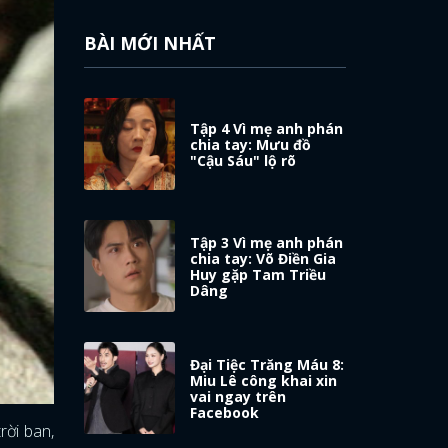
BÀI MỚI NHẤT
Tập 4 Vì mẹ anh phán
chia tay: Mưu đồ
"Cậu Sáu" lộ rõ
Tập 3 Vì mẹ anh phán
chia tay: Võ Điền Gia
Huy gặp Tam Triều
Dâng
Đại Tiệc Trăng Máu 8:
Miu Lê công khai xin
vai ngay trên
Facebook
rời ban,