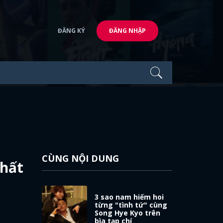
ĐĂNG KÝ
ĐĂNG NHẬP
CÙNG NỘI DUNG
nhất
3 sao nam hiếm hoi
từng "tình tứ" cùng
Song Hye Kyo trên
bìa tạp chí