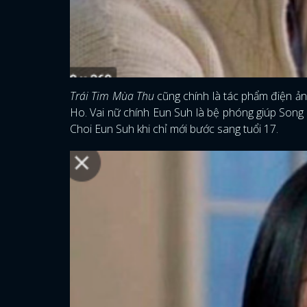
Trái Tim Mùa Thu
cũng chính là tác phẩm điện ả
Ho. Vai nữ chính Eun Suh là bệ phóng giúp Song
Choi Eun Suh khi chỉ mới bước sang tuổi 17.