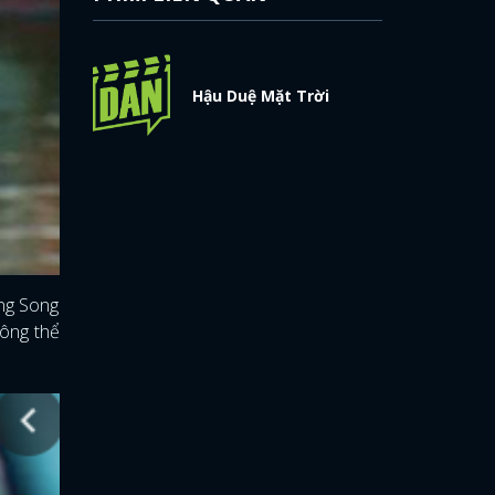
Hậu Duệ Mặt Trời
ùng Song
hông thể