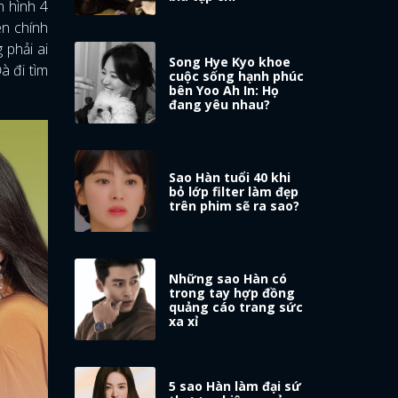
n hình 4
ên chính
 phải ai
Song Hye Kyo khoe
à đi tìm
cuộc sống hạnh phúc
bên Yoo Ah In: Họ
đang yêu nhau?
Sao Hàn tuổi 40 khi
bỏ lớp filter làm đẹp
trên phim sẽ ra sao?
Những sao Hàn có
trong tay hợp đồng
quảng cáo trang sức
xa xỉ
5 sao Hàn làm đại sứ