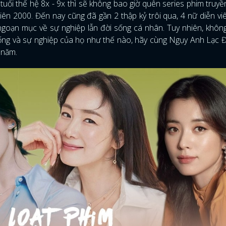
uổi thế hệ 8x - 9x thì sẽ không bao giờ quên series phim truyề
 2000. Đến nay cũng đã gần 2 thập kỷ trôi qua, 4 nữ diễn vi
oạn mục về sự nghiệp lẫn đời sống cá nhân. Tuy nhiên, không
sống và sự nghiệp của họ như thế nào, hãy cùng Ngụy Anh Lạc Đ
y năm.