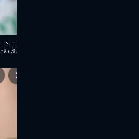
oon Seok
nhân vật