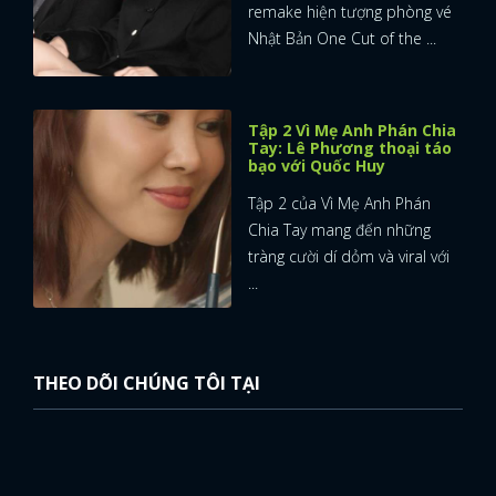
remake hiện tượng phòng vé
Nhật Bản One Cut of the ...
Tập 2 Vì Mẹ Anh Phán Chia
Tay: Lê Phương thoại táo
bạo với Quốc Huy
Tập 2 của Vì Mẹ Anh Phán
Chia Tay mang đến những
tràng cười dí dỏm và viral với
...
THEO DÕI CHÚNG TÔI TẠI