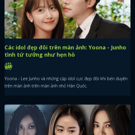
Các idol đẹp đôi trên màn ảnh: Yoona - Junho
tình tứ tưởng như hẹn hò
Yoona - Lee Junho và những cặp idol cực đẹp đôi khi bén duyên
trên màn ảnh trên màn ảnh nhỏ Hàn Quốc.