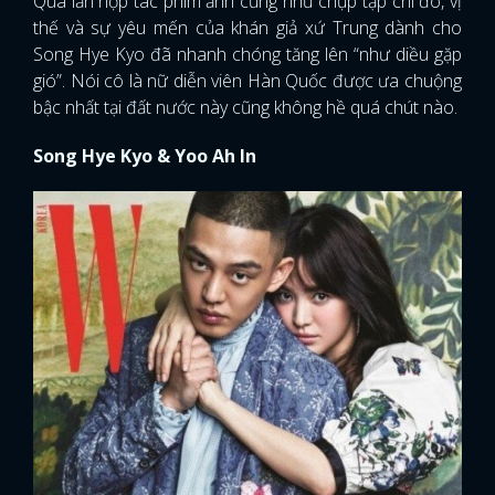
Qua lần hợp tác phim ảnh cũng như chụp tạp chí đó, vị
thế và sự yêu mến của khán giả xứ Trung dành cho
Song Hye Kyo đã nhanh chóng tăng lên “như diều gặp
gió”. Nói cô là nữ diễn viên Hàn Quốc được ưa chuộng
bậc nhất tại đất nước này cũng không hề quá chút nào.
Song Hye Kyo & Yoo Ah In