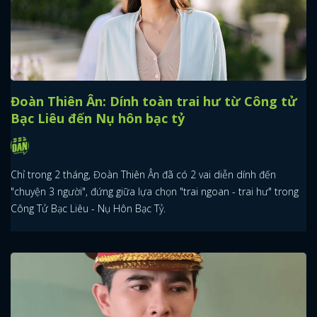
Đoàn Thiên Ân: Dính toàn trai hư từ Công tử
Bạc Liêu đến Nụ hôn bạc tỷ
Chỉ trong 2 tháng, Đoàn Thiên Ân đã có 2 vai diễn dính đến
"chuyện 3 người", đứng giữa lựa chọn "trai ngoan - trai hư" trong
Công Tử Bạc Liêu - Nụ Hôn Bạc Tỷ.