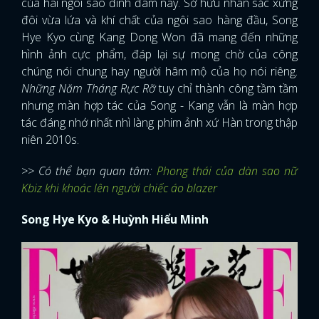
của hai ngôi sao đình đám này. Sở hữu nhan sắc xứng
đôi vừa lứa và khí chất của ngôi sao hàng đầu, Song
Hye Kyo cùng Kang Dong Won đã mang đến những
hình ảnh cực phẩm, đáp lại sự mong chờ của công
chúng nói chung hay người hâm mộ của họ nói riêng.
Những Năm Tháng Rực Rỡ
tuy chỉ thành công tầm tầm
nhưng màn hợp tác của Song - Kang vẫn là màn hợp
tác đáng nhớ nhất nhì làng phim ảnh xứ Hàn trong thập
niên 2010s.
>> Có thể bạn quan tâm:
Phong thái của dàn sao nữ
Kbiz khi khoác lên người chiếc áo blazer
Song Hye Kyo & Huỳnh Hiểu Minh