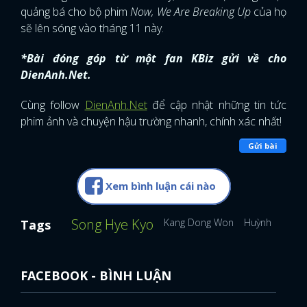
quảng bá cho bộ phim
Now, We Are Breaking Up
của họ
sẽ lên sóng vào tháng 11 này.
*Bài đóng góp từ một fan KBiz gửi về cho
DienAnh.Net.
Cùng follow
DienAnh.Net
để cập nhật những tin tức
phim ảnh và chuyện hậu trường nhanh, chính xác nhất!
Gửi bài
Xem bình luận cái nào
Song Hye Kyo
Kang Dong Won
Huỳnh Hiểu M
Tags
x
FACEBOOK - BÌNH LUẬN
ĐĂNG NHẬP