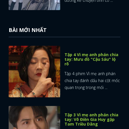
đường kể chuyện tình cờ ...
BÀI MỚI NHẤT
Tập 4 Vì mẹ anh phán chia
tay: Mưu đồ "Cậu Sáu" lộ
rõ
Tập 4 phim Vì mẹ anh phán
chia tay đánh dấu hai cột mốc
quan trọng trong mối ...
Tập 3 Vì mẹ anh phán chia
tay: Võ Điền Gia Huy gặp
Tam Triều Dâng