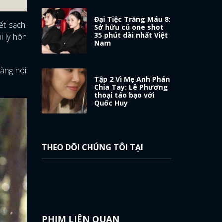
Đại Tiệc Trăng Máu 8:
ết sạch.
Sở hữu cú one shot
35 phút dài nhất Việt
i ly hôn
Nam
càng nói
Tập 2 Vì Mẹ Anh Phán
Chia Tay: Lê Phương
thoại táo bạo với
Quốc Huy
THEO DÕI CHÚNG TÔI TẠI
PHIM LIÊN QUAN