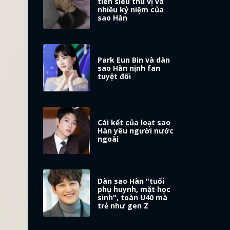
tiên siêu thú vị và
nhiều kỷ niệm của
sao Hàn
Park Eun Bin và dàn
sao Hàn nịnh fan
tuyệt đối
Cái kết của loạt sao
Hàn yêu người nước
ngoài
Dàn sao Hàn "tuổi
phụ huynh, mặt học
sinh", toàn U40 mà
trẻ như gen Z