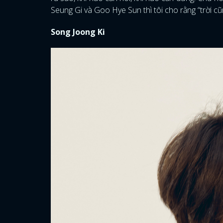
Seung Gi và Goo Hye Sun thì tôi cho rằng “trời cũ
Song Joong Ki