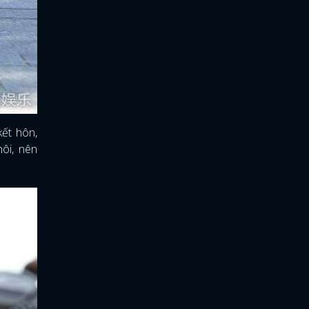
kết hôn,
hôi, nên