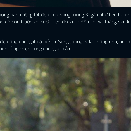
dưng danh tiếng tốt đẹp của Song Joong Ki gần như tiêu hao h
n có con trước khi cưới. Tiếp đó là tin đồn chỉ vài tháng sau kh
i.
để công chúng ít bắt bẻ thì Song Joong Ki lại không nha, anh 
 nên càng khiến công chúng ác cảm.
ĐĂNG NHẬP