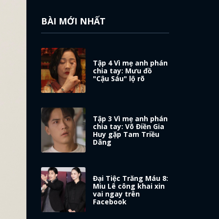
BÀI MỚI NHẤT
Tập 4 Vì mẹ anh phán
chia tay: Mưu đồ
"Cậu Sáu" lộ rõ
Tập 3 Vì mẹ anh phán
chia tay: Võ Điền Gia
Huy gặp Tam Triều
Dâng
Đại Tiệc Trăng Máu 8:
Miu Lê công khai xin
vai ngay trên
Facebook