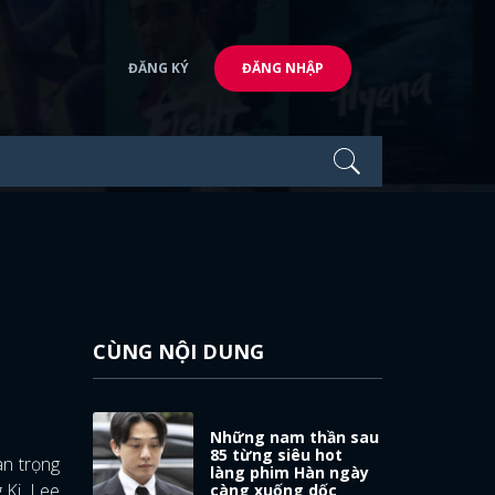
ĐĂNG KÝ
ĐĂNG NHẬP
CÙNG NỘI DUNG
Những nam thần sau
85 từng siêu hot
an trọng
làng phim Hàn ngày
 Ki, Lee
càng xuống dốc