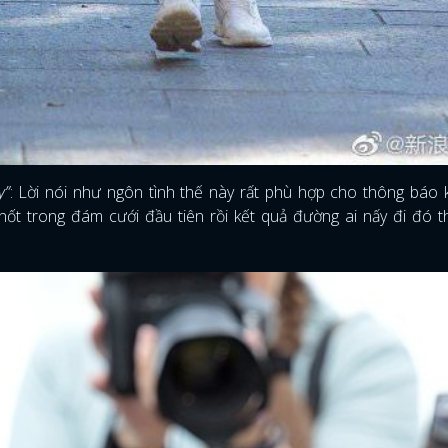
y”
: Lời nói như ngôn tình thế này rất phù hợp cho thông báo 
ốt trong đám cưới đầu tiên rồi kết quả đường ai nấy đi đó t