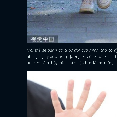
“Tôi thề sẽ dành cả cuộc đời của mình cho cô ấ
nhưng ngày xưa Song Joong Ki cũng từng thề th
netizen cảm thấy mỉa mai nhiều hơn là mơ mộng.