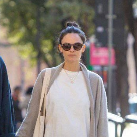
FACEBOOK
GOOGLE