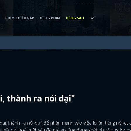
PHIM CHIẾU RẠP
BLOG PHIM
BLOG SAO
i, thành ra nói dại"
dai, thành ra nói dại” để nhấn mạnh vào việc lời ăn tiếng nói qu
ói mãi nói hoài một vấn đề mà ai cũng đang ghét như Song Joong