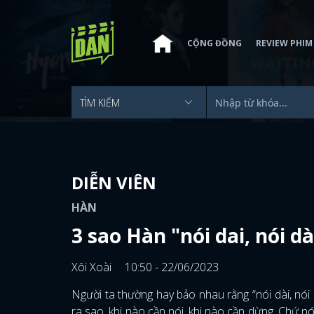
CỘNG ĐỒNG
REVIEW PHIM
DIỄN VIÊN
HÀN
3 sao Hàn "nói dai, nói dà
Xôi Xoài
10:50 - 22/06/2023
Người ta thường hay bảo nhau rằng “nói dài, nói 
ra sao, khi nào cần nói, khi nào cần dừng. Chứ n