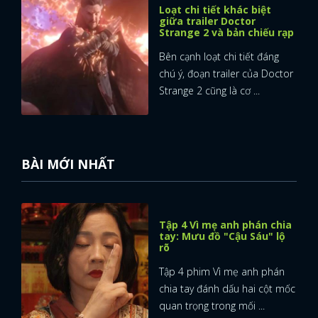
Loạt chi tiết khác biệt
giữa trailer Doctor
Strange 2 và bản chiếu rạp
Bên cạnh loạt chi tiết đáng
chú ý, đoạn trailer của Doctor
Strange 2 cũng là cơ ...
BÀI MỚI NHẤT
Tập 4 Vì mẹ anh phán chia
tay: Mưu đồ "Cậu Sáu" lộ
rõ
Tập 4 phim Vì mẹ anh phán
x
chia tay đánh dấu hai cột mốc
ĐĂNG NHẬP
quan trọng trong mối ...