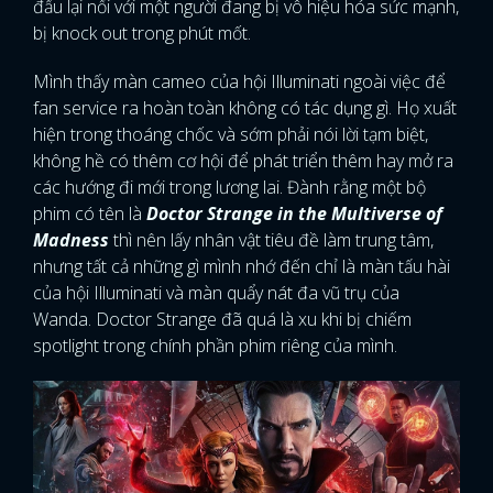
đấu lại nổi với một người đang bị vô hiệu hóa sức mạnh,
bị knock out trong phút mốt.
Mình thấy màn cameo của hội Illuminati ngoài việc để
fan service ra hoàn toàn không có tác dụng gì. Họ xuất
hiện trong thoáng chốc và sớm phải nói lời tạm biệt,
không hề có thêm cơ hội để phát triển thêm hay mở ra
các hướng đi mới trong lương lai. Đành rằng một bộ
phim có tên là
Doctor Strange in the Multiverse of
Madness
thì nên lấy nhân vật tiêu đề làm trung tâm,
nhưng tất cả những gì mình nhớ đến chỉ là màn tấu hài
của hội Illuminati và màn quẩy nát đa vũ trụ của
Wanda. Doctor Strange đã quá là xu khi bị chiếm
spotlight trong chính phần phim riêng của mình.