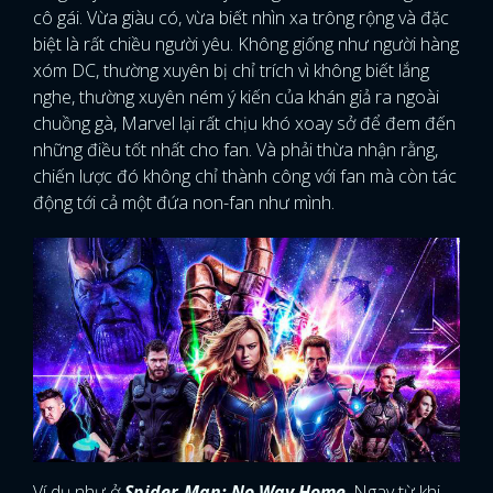
cô gái. Vừa giàu có, vừa biết nhìn xa trông rộng và đặc
biệt là rất chiều người yêu. Không giống như người hàng
xóm DC, thường xuyên bị chỉ trích vì không biết lắng
nghe, thường xuyên ném ý kiến của khán giả ra ngoài
chuồng gà, Marvel lại rất chịu khó xoay sở để đem đến
những điều tốt nhất cho fan. Và phải thừa nhận rằng,
chiến lược đó không chỉ thành công với fan mà còn tác
động tới cả một đứa non-fan như mình.
Ví dụ như ở
Spider-Man: No Way Home
. Ngay từ khi