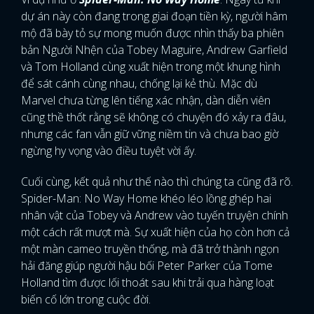
dự án này còn đang trong giai đoạn tiền kỳ, người hâm
mộ đã bày tỏ sự mong muốn được nhìn thấy ba phiên
bản Người Nhện của Tobey Maguire, Andrew Garfield
và Tom Holland cùng xuất hiện trong một khung hình
để sát cánh cùng nhau, chống lại kẻ thù. Mặc dù
Marvel chưa từng lên tiếng xác nhận, dàn diễn viên
cũng thề thốt rằng sẽ không có chuyện đó xảy ra đâu,
nhưng các fan vẫn giữ vững niềm tin và chưa bao giờ
ngừng hy vọng vào điều tuyệt vời ấy.
Cuối cùng, kết quả như thế nào thì chúng ta cũng đã rõ.
Spider-Man: No Way Home khéo léo lồng ghép hai
nhân vật của Tobey và Andrew vào tuyến truyện chính
một cách rất mượt mà. Sự xuất hiện của họ còn hơn cả
một màn cameo truyền thống, mà đã trở thành ngọn
hải đăng giúp người hậu bối Peter Parker của Tome
Holland tìm được lối thoát sau khi trải qua hàng loạt
biến cố lớn trong cuộc đời.