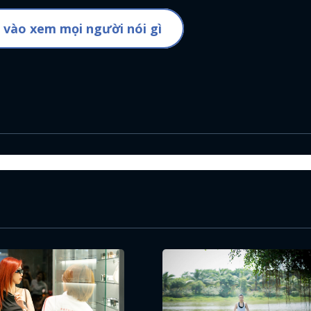
 vào xem mọi người nói gì