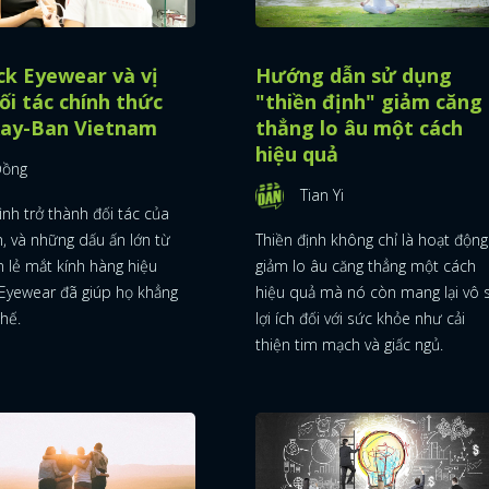
ck Eyewear và vị
Hướng dẫn sử dụng
ối tác chính thức
"thiền định" giảm căng
Ray-Ban Vietnam
thẳng lo âu một cách
hiệu quả
Đồng
Tian Yi
ĐĂNG NHẬP
ình trở thành đối tác của
, và những dấu ấn lớn từ
Thiền định không chỉ là hoạt động
 lẻ mắt kính hàng hiệu
giảm lo âu căng thẳng một cách
 Eyewear đã giúp họ khẳng
hiệu quả mà nó còn mang lại vô 
thế.
lợi ích đối với sức khỏe như cải
FACEBOOK
GOOGLE
thiện tim mạch và giấc ngủ.