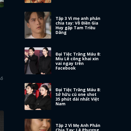
Tập 3 Vì mẹ anh phán
chia tay: Võ Điền Gia
Huy gặp Tam Triều
Dâng
Đại Tiệc Trăng Máu 8:
Miu Lê công khai xin
vai ngay trên
Facebook
số
Đại Tiệc Trăng Máu 8:
Sở hữu cú one shot
35 phút dài nhất Việt
Nam
Tập 2 Vì Mẹ Anh Phán
Chia Tay: Lê Phương