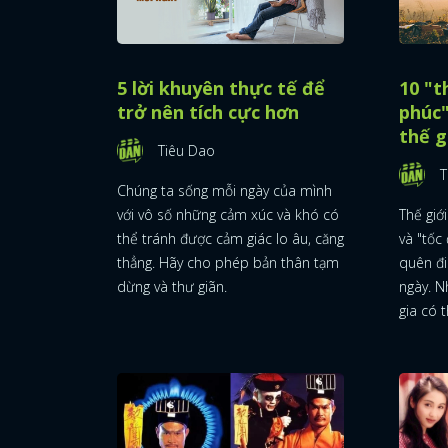
5 lời khuyên thực tế để
10 "
trở nên tích cực hơn
phúc"
thế g
Tiêu Dao
T
Chúng ta sống mỗi ngày của mình
với vô số những cảm xúc và khó có
Thế giớ
thể tránh được cảm giác lo âu, căng
và "tốc
thẳng. Hãy cho phép bản thân tạm
quên đ
dừng và thư giãn.
ngày. N
gia có 