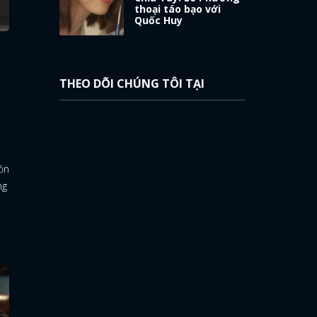
thoại táo bạo với
Quốc Huy
THEO DÕI CHÚNG TÔI TẠI
ồn
ng