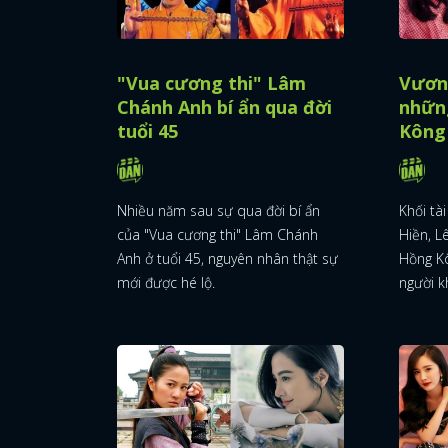
"Vua cương thi" Lâm
Vươn
Chánh Anh bí ẩn qua đời
nhữn
tuổi 45
Kông 
Nhiều năm sau sự qua đời bí ẩn
Khối tà
của "Vua cương thi" Lâm Chánh
Hiền, L
Anh ở tuổi 45, nguyên nhân thật sự
Hồng Kô
mới được hé lộ.
người k