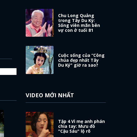
Chu Long Quảng
trong Tây Du Kỳ:
Sống viên mãn bên
vợ con ở tuổi 81
Cuộc sống của “Công
chúa đẹp nhất Tây
Du Ký" giờ ra sao?
VIDEO MỚI NHẤT
Tập 4 Vì mẹ anh phán
chia tay: Mưu đồ
"Cậu Sáu" lộ rõ