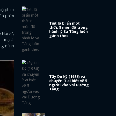
 bộ phim
oàn phim
Tiết lộ bí ẩn một
thời: 8 món đồ trong
hành lý Sa Tăng luôn
Hải vị”,
gánh theo
h hoạ à.
ùng mình
Tây Du Ký (1986) và
chuyện ít ai biết về 5
người vào vai Đường
Tăng