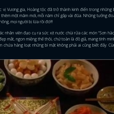
c vị Vương gia, Hoàng tộc đã trở thành kinh điển trong những
ày thêm một mâm mới, mỗi năm chỉ gắp vài đũa. Những tưởng đ
ng, mọi người bị lừa rồi đó!!!
ác nhân viên đạo cụ ra sức xịt nước chùi rửa các món “Sơn hào 
ẹp mắt, ngon miệng thế thôi, chứ toàn là đồ giả, mang tính min
 chứa hàng loạt những bí mật không phải ai cũng biết đấy. C