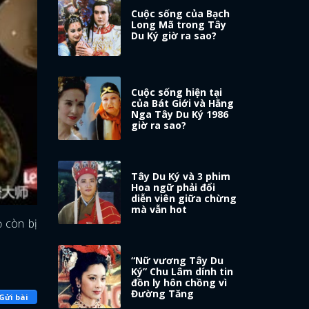
Cuộc sống của Bạch
Long Mã trong Tây
Du Ký giờ ra sao?
Cuộc sống hiện tại
của Bát Giới và Hằng
Nga Tây Du Ký 1986
giờ ra sao?
Tây Du Ký và 3 phim
Hoa ngữ phải đổi
diễn viên giữa chừng
mà vẫn hot
ọ còn bị
“Nữ vương Tây Du
!
Ký” Chu Lâm dính tin
đồn ly hôn chồng vì
Đường Tăng
Gửi bài