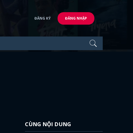
ĐĂNG KÝ
ĐĂNG NHẬP
m
CÙNG NỘI DUNG