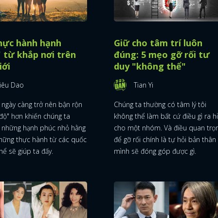
thực hành hạnh
Giữ cho tâm trí luôn
 từ khắp nơi trên
đúng: 5 mẹo gỡ rối tư
iới
duy "không thể"
iêu Dao
Tian Yi
i ngày càng trở nên bận rộn
Chúng ta thường có tâm lý tôi
 độ" hơn khiến chúng ta
không thể làm bất cứ điều gì ra h
i những hạnh phúc nhỏ hằng
cho một nhóm. Và điều quan trọ
hững thực hành từ các quốc
để gỡ rối chính là tự hỏi bản thân
thể sẽ giúp ta đấy.
mình sẽ đóng góp được gì.