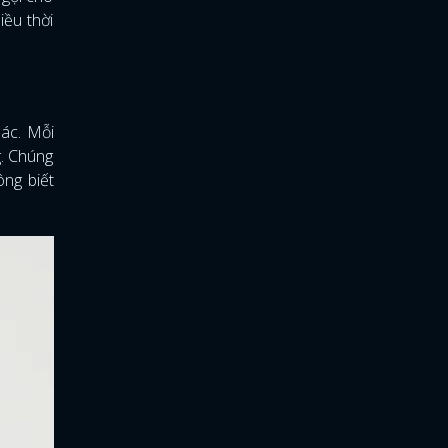
iều thời
hác. Mỗi
g. Chúng
ông biết