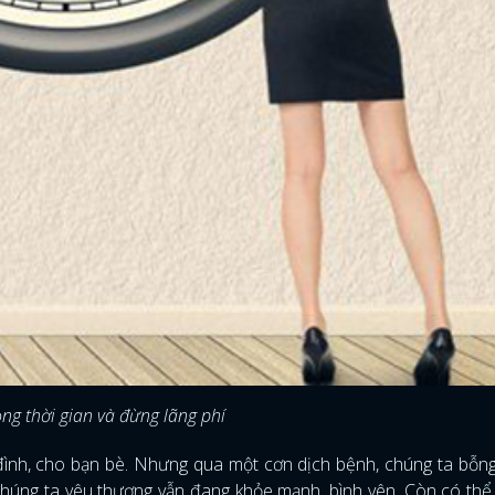
FACEBOOK
GOOGLE
ng thời gian và đừng lãng phí
 đình, cho bạn bè. Nhưng qua một cơn dịch bệnh, chúng ta bỗng
 chúng ta yêu thương vẫn đang khỏe mạnh, bình yên. Còn có thể