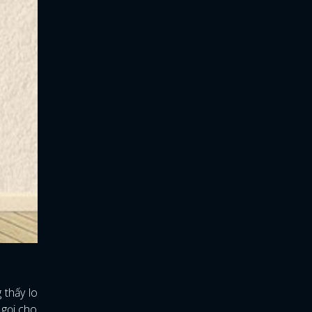
 thấy lo
 gọi cho