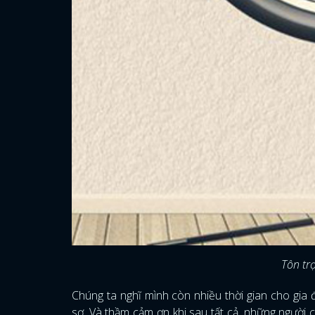
Tôn trọ
Chúng ta nghĩ mình còn nhiều thời gian cho gia
sợ. Và thầm cảm ơn khi sau tất cả, những người