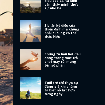
điều cao cả, ta luôn
cảm thấy mình thực
sự nhỏ bé
3 bí ẩn kỳ diệu của
thiền định mà không
phải ai cũng có thể
thấu hiểu
Chúng ta hầu hết đều
đang trong một trò
chơi may rủi mang
tên số phận
Tuổi trẻ chỉ thực sự
đáng giá khi chúng
ta biết nỗ lực hơn
từng ngày