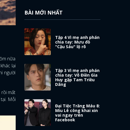
BÀI MỚI NHẤT
Tập 4 Vì mẹ anh phán
chia tay: Mưu đồ
"Cậu Sáu" lộ rõ
 hôm nữa
khác lại
Tập 3 Vì mẹ anh phán
hi người
chia tay: Võ Điền Gia
Huy gặp Tam Triều
Dâng
 rồi mất
tại. Mỗi
Đại Tiệc Trăng Máu 8:
Miu Lê công khai xin
vai ngay trên
Facebook