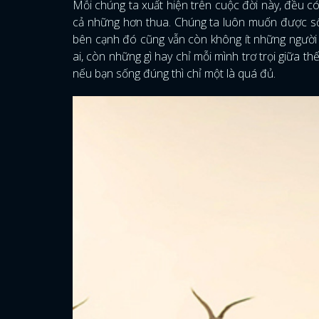
Mỗi chúng ta xuất hiện trên cuộc đời này, đều 
cả những hơn thua. Chúng ta luôn muốn được sống
bên cạnh đó cũng vẫn còn không ít những người l
ai, còn những gì hay chỉ mỗi mình trơ trọi giữa 
nếu bạn sống đúng thì chỉ một là quá đủ.