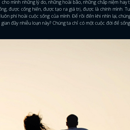
có cho mình những lý do, những hoài bão, những chấp niệm hay 
, được cống hiến, được tạo ra giá trị, được là chính mình. Tu
uôn phí hoài cuộc sống của mình. Để rồi đến khi nhìn lại, chún
thế gian đầy nhiễu loạn này? Chúng ta chỉ có một cuộc đời để sốn