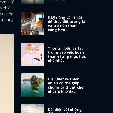
thậm chí
y nhiên,
g ta còn
5 kỹ năng cần thiết
g, nhưng
để thay đổi tương lai
và trở nên thành
công hơn
Thôi trì hoãn và tập
trung vào việc hoàn
thành từng mục tiêu
nhỏ nhất
Hiểu biết về thiên
nhiên có thể giúp
chúng ta thoát khỏi
những khổ đau
Đối diện với những