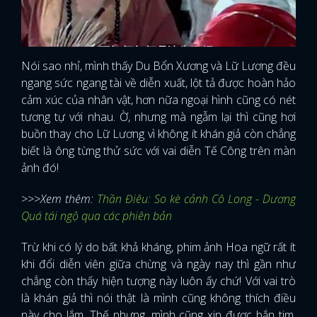
Nói sao nhỉ, mình thấy Du Bổn Xương và Lữ Lương đều
ngang sức ngang tài về diễn xuất, lột tả được hoàn hảo
cảm xúc của nhân vật, hơn nữa ngoại hình cũng có nét
tương tự với nhau. Ờ, nhưng mà ngẫm lại thì cũng hơi
buồn thay cho Lữ Lương vì không ít khán giả còn chẳng
biết là ông từng thử sức với vai diễn Tế Công trên màn
ảnh đó!
>>>Xem thêm:
Thần Điêu: So kè cảnh Cô Long - Dương
Quá tái ngộ qua các phiên bản
Trừ khi có lý do bất khả kháng, phim ảnh Hoa ngữ rất ít
khi đổi diễn viên giữa chừng và ngày nay thì gần như
chẳng còn thấy hiện tượng này luôn ấy chứ! Với vai trò
là khán giả thì nói thật là mình cũng không thích điều
này cho lắm. Thế nhưng, mình cũng xin được bắn tim,