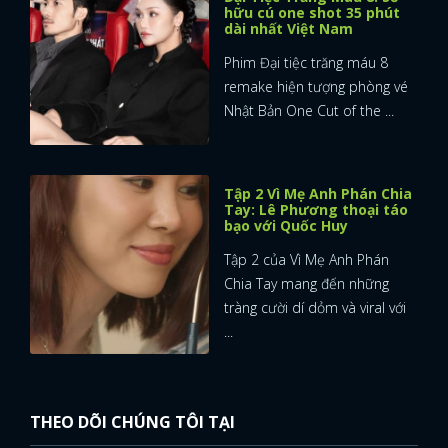
hữu cú one shot 35 phút
dài nhất Việt Nam
Phim Đại tiệc trăng máu 8
remake hiện tượng phòng vé
Nhật Bản One Cut of the ...
Tập 2 Vì Mẹ Anh Phán Chia
Tay: Lê Phương thoại táo
bạo với Quốc Huy
Tập 2 của Vì Mẹ Anh Phán
Chia Tay mang đến những
tràng cười dí dỏm và viral với
...
THEO DÕI CHÚNG TÔI TẠI