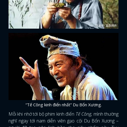
“Tế Công kinh điển nhất” Du Bổn Xương.
x
Mỗi khi nhớ tới bộ phim kinh điển
Tế Công,
mình thường
ĐĂNG NHẬP
nghĩ ngay tới nam diễn viên gạo cội Du Bổn Xương –