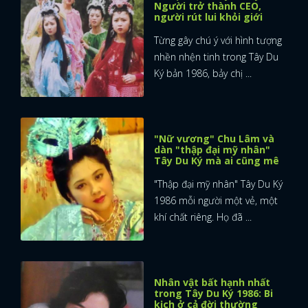
Người trở thành CEO,
người rút lui khỏi giới
Từng gây chú ý với hình tượng
nhền nhện tinh trong Tây Du
Ký bản 1986, bảy chị ...
"Nữ vương" Chu Lâm và
dàn "thập đại mỹ nhân"
Tây Du Ký mà ai cũng mê
"Thập đại mỹ nhân" Tây Du Ký
1986 mỗi người một vẻ, một
khí chất riêng. Họ đã ...
Nhân vật bất hạnh nhất
trong Tây Du Ký 1986: Bi
kịch ở cả đời thường