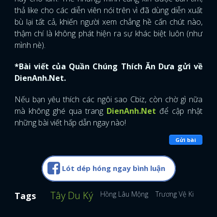
thả like cho các diễn viên nói trên vì đã dùng diễn xuất
bù lại tất cả, khiến người xem chẳng hề cấn chút nào,
thậm chí là không phát hiện ra sự khác biệt luôn (như
mình nè).
*Bài viết của Quần Chúng Thích Ăn Dưa gửi về
DienAnh.Net.
Nếu bạn yêu thích các ngôi sao Cbiz, còn chờ gì nữa
mà không ghé qua trang
DienAnh.Net
để cập nhật
những bài viết hấp dẫn ngay nào!
Gửi bài
Lót dép hóng ngay bình luận
Tây Du Ký
Hồng Lâu Mộng
Trương Vệ Kiện
Tr
Tags