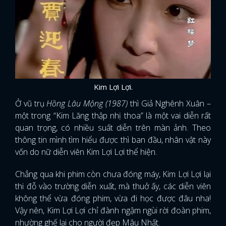
Kim Lợi Lợi.
Ở vũ trụ
Hồng Lâu Mộng (1987)
thì Giả Nghênh Xuân –
một trong “Kim Lăng thập nhị thoa” là một vai diễn rất
quan trọng, có nhiều suất diễn trên màn ảnh. Theo
thông tin mình tìm hiểu được thì ban đầu, nhân vật này
vốn do nữ diễn viên Kim Lợi Lợi thể hiện.
Chẳng qua khi phim còn chưa đóng máy, Kim Lợi Lợi lại
thi đỗ vào trường diễn xuất, mà thuở ấy, các diễn viên
không thể vừa đóng phim, vừa đi học được đâu nha!
Vậy nên, Kim Lợi Lợi chỉ đành ngậm ngùi rời đoàn phim,
nhường ghế lại cho người đẹp Mâu Nhất.