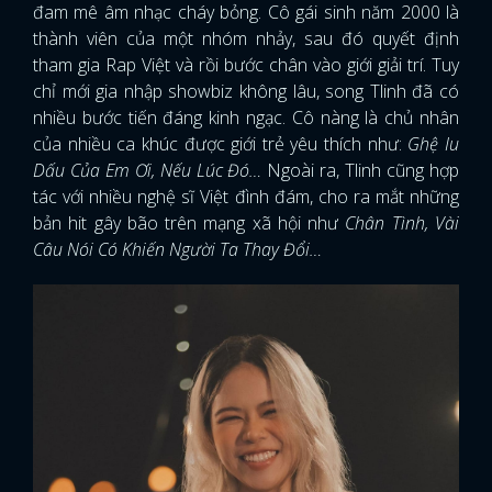
đam mê âm nhạc cháy bỏng. Cô gái sinh năm 2000 là
thành viên của một nhóm nhảy, sau đó quyết định
tham gia Rap Việt và rồi bước chân vào giới giải trí. Tuy
chỉ mới gia nhập showbiz không lâu, song Tlinh đã có
nhiều bước tiến đáng kinh ngạc. Cô nàng là chủ nhân
của nhiều ca khúc được giới trẻ yêu thích như:
Ghệ Iu
Dấu Của Em Ơi, Nếu Lúc Đó…
Ngoài ra, Tlinh cũng hợp
tác với nhiều nghệ sĩ Việt đình đám, cho ra mắt những
bản hit gây bão trên mạng xã hội như
Chân Tình, Vài
Câu Nói Có Khiến Người Ta Thay Đổi…