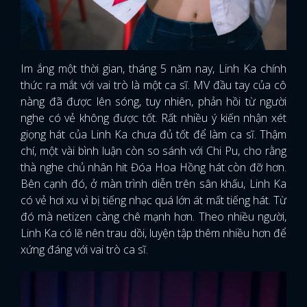
Im ắng một thời gian, tháng 5 năm nay, Linh Ka chính
thức ra mắt với vai trò là một ca sĩ. MV đầu tay của cô
nàng đã được lên sóng, tuy nhiên, phản hồi từ người
nghe có vẻ không được tốt. Rất nhiều ý kiến nhận xét
giọng hát của Linh Ka chưa đủ tốt để làm ca sĩ. Thậm
chí, một vài bình luận còn so sánh với Chi Pu, cho rằng
thà nghe chủ nhân hit Đóa Hoa Hồng hát còn đỡ hơn.
Bên cạnh đó, ở màn trình diễn trên sân khấu, Linh Ka
có vẻ hơi xu vì bị tiếng nhạc quá lớn át mất tiếng hát. Từ
đó mà netizen càng chê mạnh hơn. Theo nhiều người,
Linh Ka có lẽ nên trau dồi, luyện tập thêm nhiều hơn để
xứng đáng với vai trò ca sĩ.