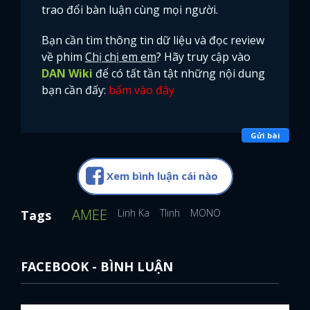
trao đổi bàn luận cùng mọi người.
Bạn cần tìm thông tin dữ liệu và đọc review
về phim
Chị chị em em
? Hãy truy cập vào
DAN Wiki
để có tất tần tật những nội dung
bạn cần đấy:
bấm vào đây
Gửi bài
Xem bình luận cái nào
AMEE
Linh Ka
Tlinh
MONO
Tags
FACEBOOK - BÌNH LUẬN