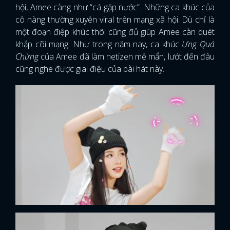
hội, Amee càng như “cá gặp nước”. Những ca khúc của
cô nàng thường xuyên viral trên mạng xã hội. Dù chỉ là
một đoạn điệp khúc thôi cũng đủ giúp Amee càn quét
khắp cõi mạng. Như trong năm nay, ca khúc
Ưng Quá
Chừng
của Amee đã làm netizen mê mẩn, lướt đến đâu
cũng nghe được giai điệu của bài hát này.