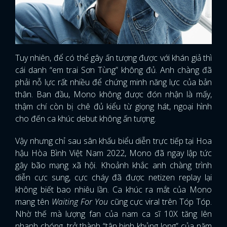
Tuy nhiên, để có thể gây ấn tượng được với khán giả thì
cái danh “em trai Sơn Tùng” không đủ. Anh chàng đã
phải nỗ lực rất nhiều để chứng minh năng lực của bản
thân. Ban đầu, Mono không được đón nhận là mấy,
thậm chí còn bị chê đủ kiểu từ giọng hát, ngoại hình
cho đến ca khúc debut không ấn tượng.
Vậy nhưng chỉ sau sân khấu biểu diễn trực tiếp tại Hoa
hậu Hòa Bình Việt Nam 2022, Mono đã ngay lập tức
gây bão mạng xã hội. Khoảnh khắc anh chàng trình
diễn cực sung, cực cháy đã được netizen replay lại
không biết bao nhiêu lần. Ca khúc ra mắt của Mono
mang tên
Waiting For You
cũng cực viral trên Tóp Tóp.
Nhờ thế mà lượng fan của nam ca sĩ 10X tăng lên
nhanh chóng, trở thành “tân binh khủng long” của năm