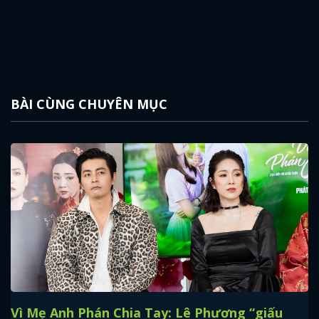
BÀI CÙNG CHUYÊN MỤC
Vì Mẹ Anh Phán Chia Tay: Lê Phương “giấu