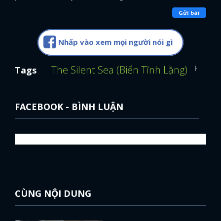
Gửi bài
Nhấp vào xem mọi người nói gì
The Silent Sea (Biển Tĩnh Lặng)
Hellbou
Tags
FACEBOOK - BÌNH LUẬN
CÙNG NỘI DUNG