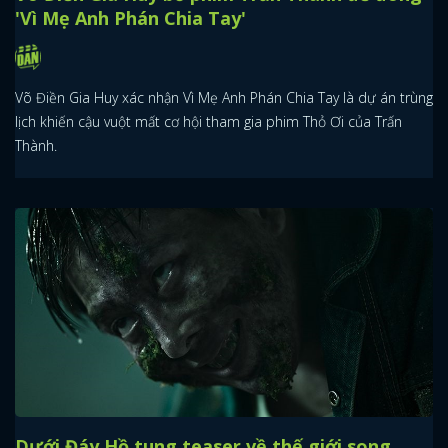
'Vì Mẹ Anh Phán Chia Tay'
Võ Điền Gia Huy xác nhận Vì Mẹ Anh Phán Chia Tay là dự án trùng
lịch khiến cậu vuột mất cơ hội tham gia phim Thỏ Ơi của Trấn
Thành.
Dưới Đáy Hồ tung teaser về thế giới song