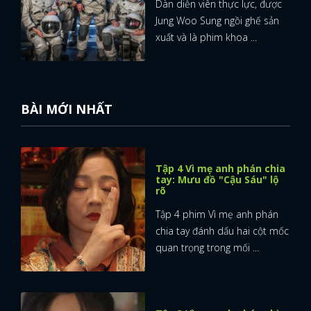
Dàn diễn viên thực lực, được
Jung Woo Sung ngồi ghế sản
xuất và là phim khoa ...
BÀI MỚI NHẤT
Tập 4 Vì mẹ anh phán chia
tay: Mưu đồ "Cậu Sáu" lộ
rõ
Tập 4 phim Vì mẹ anh phán
chia tay đánh dấu hai cột mốc
quan trọng trong mối ...