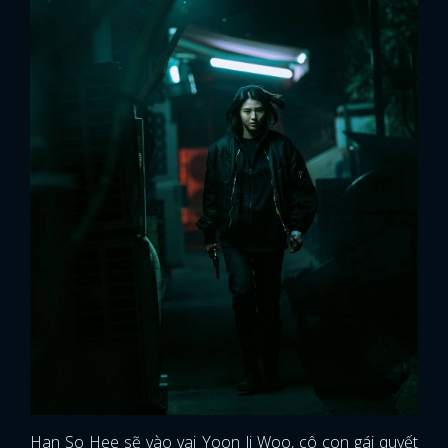
Han So Hee sẽ vào vai Yoon Ji Woo, cô con gái quyết