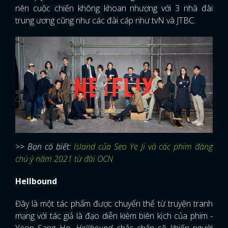
nên cuộc chiến không khoan nhượng với 3 nhà đài
trung ương cũng như các đài cáp như tvN và JTBC.
>> Bạn có biết:
Island của Seo Ye Ji và các phim đáng
chú ý năm 2021 từ đài OCN
Hellbound
Đây là một tác phẩm được chuyển thể từ truyện tranh
mạng với tác giả là đạo diễn kiêm biên kịch của phim -
Yeon Sang Ho.
Hellbound
chắc chắn sẽ khiến người