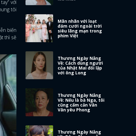
tay” với
hưng tôi
Mãn nhãn với loạt
đám cưới ngoài trời
iễn biến
siêu lãng mạn trong
phim Việt
t thì sẽ
Thương Ngày Nắng
Về: Cách dùng người
của Nhật Mai đối lập
với ông Long
Thương Ngày Nắng
Về: Nếu là bà Nga, tôi
cũng cấm cản Vân
Vân yêu Phong
Thương Ngày Nắng