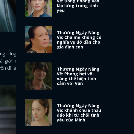
Về: Đông Phong vẫn
lấp lửng trong tình
yêu
Thương Ngày Nắng
Về: Cha mẹ không có
nghĩa vụ đỡ đần cho
gia đình con
ang. Ông
ải giành
ốn dĩ là
Thương Ngày Nắng
Về: Phong hơi vội
vàng thể hiện tình
cảm với Vân
Thương Ngày Nắng
Về: Khánh chưa thấu
đáo khi từ chối tình
yêu của Minh