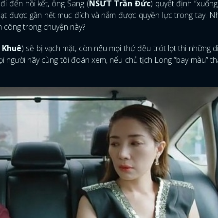
i đến hồi kết, ông Sang (
NSƯT Trần Đức
) quyết định “xuống 
 đạt được gần hết mục đích và nắm được quyền lực trong tay. N
nh công trong chuyện này?
 Khuê
) sẽ bị vạch mặt, còn nếu mọi thứ đều trót lọt thì những d
i người hãy cùng tôi đoán xem, nếu chủ tịch Long “bay màu” thậ