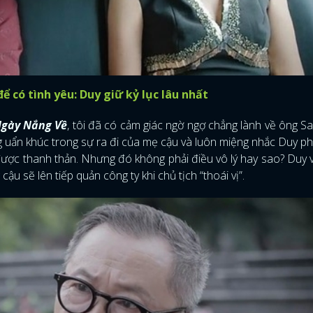
ể có tình yêu: Duy giữ kỷ lục lâu nhất
gày Nắng Về
, tôi đã có cảm giác ngờ ngợ chẳng lành về ông S
g uẩn khúc trong sự ra đi của mẹ cậu và luôn miệng nhắc Duy ph
được thanh thản. Nhưng đó không phải điều vô lý hay sao? Duy v
ậu sẽ lên tiếp quản công ty khi chủ tịch “thoái vị”.