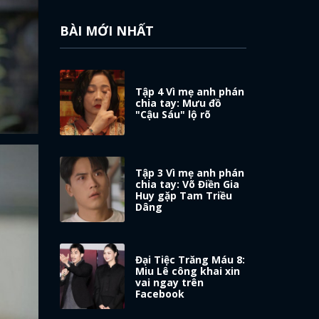
BÀI MỚI NHẤT
Tập 4 Vì mẹ anh phán
chia tay: Mưu đồ
"Cậu Sáu" lộ rõ
Tập 3 Vì mẹ anh phán
chia tay: Võ Điền Gia
Huy gặp Tam Triều
Dâng
Đại Tiệc Trăng Máu 8:
Miu Lê công khai xin
vai ngay trên
Facebook