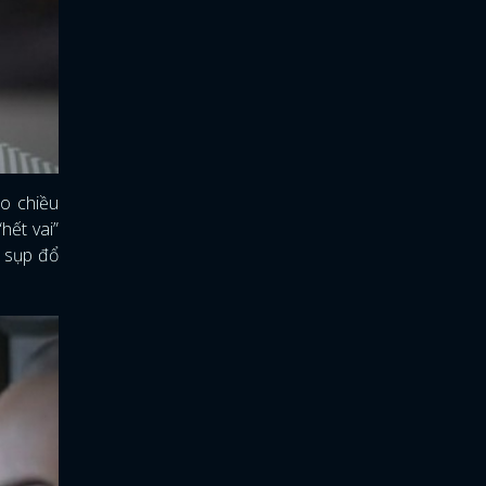
eo chiều
hết vai”
m sụp đổ