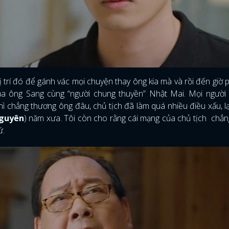
 trí đó để gánh vác mọi chuyện thay ông kia mà và rồi đến giờ 
a ông Sang cùng “người chung thuyền” Nhật Mai. Mọi người 
hì chẳng thương ông đâu, chủ tịch đã làm quá nhiều điều xấu, lạ
guyên
) năm xưa. Tôi còn cho rằng cái mạng của chủ tịch chẳ
ứ.
ĐĂNG NHẬP