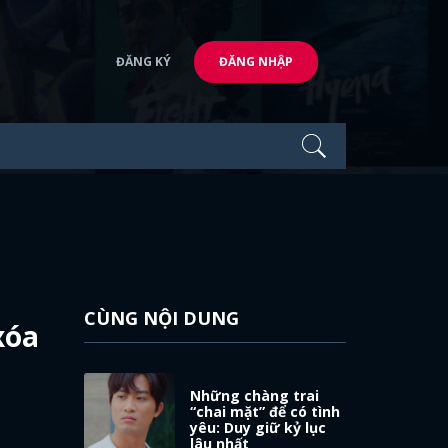
ĐĂNG KÝ
ĐĂNG NHẬP
CÙNG NỘI DUNG
xóa
Những chàng trai
“chai mặt” để có tình
yêu: Duy giữ kỷ lục
lâu nhất