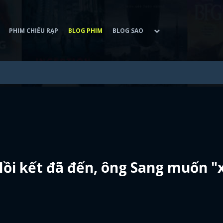
PHIM CHIẾU RẠP
BLOG PHIM
BLOG SAO
ồi kết đã đến, ông Sang muốn "