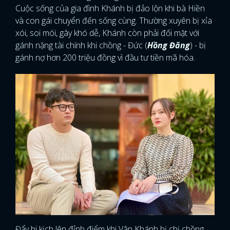
Cuộc sống của gia đình Khánh bị đảo lộn khi bà Hiền
và con gái chuyển đến sống cùng. Thường xuyên bị xỉa
xói, soi mói, gây khó dễ, Khánh còn phải đối mặt với
gánh nặng tài chính khi chồng - Đức (
Hồng Đăng
) - bị
gánh nợ hơn 200 triệu đồng vì đầu tư tiền mã hóa.
Đẩy bi kịch lên đỉnh điểm khi Vân Khánh bị chị chồng