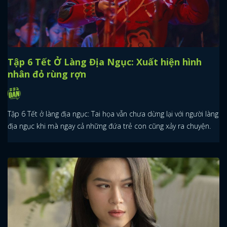
Tập 6 Tết Ở Làng Địa Ngục: Xuất hiện hình
nhân đỏ rùng rợn
Tập 6 Tết ở làng địa ngục: Tai họa vẫn chưa dừng lại với người làng
địa ngục khi mà ngay cả những đứa trẻ con cũng xảy ra chuyện.