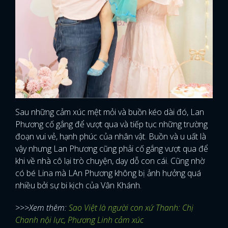
Sau những cảm xúc mệt mỏi và buồn kéo dài đó, Lan
Phương cố gắng để vượt qua và tiếp tục những trường
đoạn vui vẻ, hạnh phúc của nhân vật. Buồn và u uất là
vậy nhưng Lan Phương cũng phải cố gắng vượt qua để
khi về nhà cô lại trò chuyện, dạy dỗ con cái. Cũng nhờ
có bé Lina mà LAn Phương không bị ảnh hưởng quá
nhiều bởi sự bi kịch của Vân Khánh.
>>>Xem thêm:
Sao Việt là người con xứ Thanh: Chị
Chanh nội lực, Phương Linh cảm xúc