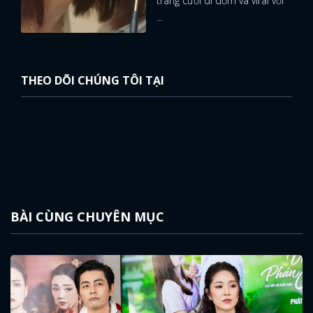
tràng cười dí dỏm và viral với
...
THEO DÕI CHÚNG TÔI TẠI
BÀI CÙNG CHUYÊN MỤC