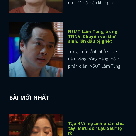
như đã hối hận khi nghe ...
FACEBOOK
GOOGLE
NSƯT Lâm Tùng trong
TNNV: Chuyên vai thư
sinh, lần đầu bị ghét
Trở lại màn ảnh nhỏ sau 3
năm vắng bóng bằng một vai
phản diện, NSƯT Lâm Tùng ...
BÀI MỚI NHẤT
Tập 4 Vì mẹ anh phán chia
tay: Mưu đồ "Cậu Sáu" lộ
rõ