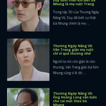
Duy bình thản khi biết bà
Nhung là mẹ ruột Trang
Trong tập 30 của Thương Ngày
Nắng Về, Duy đã biết sự thật
bà Nhung chính là mẹ ...
Thương Ngày Nắng Về:
Vân Trang giận mẹ ruột
chỉ vì quá thương nhớ
Người ta nói còn giận là còn
thương, Vân Trang giận bà Kim
Nhung cũng vì lẽ đó ...
Thương Ngày Nắng Về:
Ông Hoàng Long vẫn luôn
cho tai mắt theo bà
Nhung