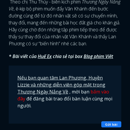
Theo chị Thu Thủy - biên kịch phim
Thương Ngày Nắng
Về
, ê-kíp bộ phim muốn đẩy Vân Khánh đến bước
đường cùng để từ đó nhân vật sẽ có sự chuyển mình,
thay đổi, mang đến những bài học đắt giá cho khán giả.
Hãy cùng chờ đón những tập phim tiếp theo để được
thấy sự thay đổi của nhân vật Vân Khánh và thấy Lan
Phương có sự “biến hình” nhé các bạn.
* Bài viết của
Huế Ex
chia sẻ tại box
Blog phim Việt
Nếu bạn quan tâm Lan Phương, Huyền
Lizzie và những diễn viên góp mặt trong
Thương Ngày Nắng Về
, mời bạn
bấm vào
đây
để đăng bài trao đổi bàn luận cùng mọi
người.
Gửi bài