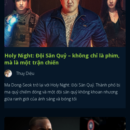
Holy Night: Đội Săn Quỷ – không chỉ là phim,
mà là một trận chiến
Thuỵ Diệu
Ma Dong-Seok trở lại với Holy Night: Đội Săn Quỷ. Thành phố bị
ma quỷ chiếm đóng và một đội săn quỷ không khoan nhượng
giữa ranh giới của ánh sáng và bóng tối