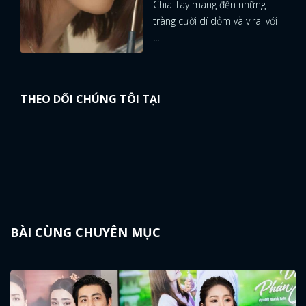
Chia Tay mang đến những
tràng cười dí dỏm và viral với
...
THEO DÕI CHÚNG TÔI TẠI
BÀI CÙNG CHUYÊN MỤC