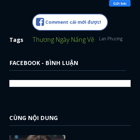
Gửi bài
Comment cái mới được!
Thương Ngày Nắng Về
Lan Phương
Hồng 
Tags
FACEBOOK - BÌNH LUẬN
CÙNG NỘI DUNG