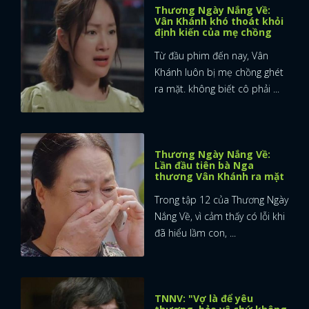
Thương Ngày Nắng Về:
Vân Khánh khó thoát khỏi
định kiến của mẹ chồng
Từ đầu phim đến nay, Vân
Khánh luôn bị mẹ chồng ghét
ra mặt. không biết cô phải ...
Thương Ngày Nắng Về:
Lần đầu tiên bà Nga
thương Vân Khánh ra mặt
Trong tập 12 của Thương Ngày
Nắng Về, vì cảm thấy có lỗi khi
đã hiểu lầm con, ...
x
ĐĂNG NHẬP
TNNV: "Vợ là để yêu