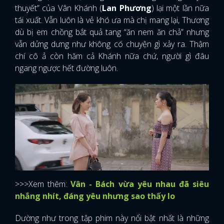
thuyết” của Vân Khánh (
Lan Phương
) lại một lần nữa
tái xuất. Vẫn luôn là vẻ khó ưa mà chị mang lại, Thương
dù bị em chồng bắt quả tang “ăn nem ăn chả” nhưng
vẫn dửng dưng như không có chuyện gì xảy ra. Thậm
chí cô ả còn hăm cả Khánh nữa chứ, người gì đâu
ngang ngược hết đường luôn.
>>>Xem thêm:
Vân - Bách vừa yêu nhau đã siêu
nhắng nhít, đáng yêu nhưng sao thấy lo
Dường như trong tập phim này nổi bật nhất là những