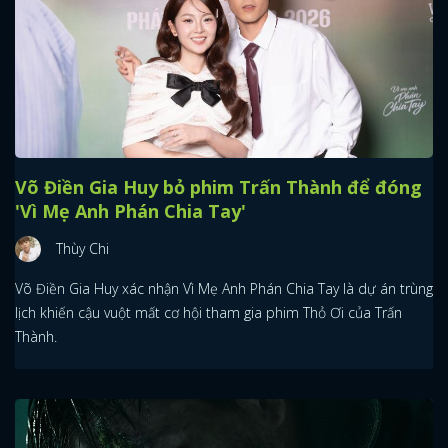
Võ Điền Gia Huy bỏ phim Trấn Thành để đóng
'Vì Mẹ Anh Phán Chia Tay'
Thùy Chi
Võ Điền Gia Huy xác nhận Vì Mẹ Anh Phán Chia Tay là dự án trùng
lịch khiến cậu vuột mất cơ hội tham gia phim Thỏ Ơi của Trấn
Thành.