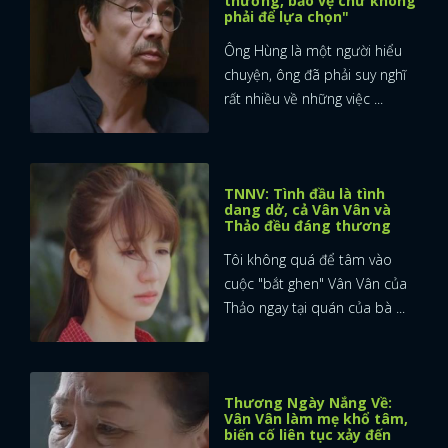
thương, bảo vệ chứ không
phải để lựa chọn"
FACEBOOK
GOOGLE
Ông Hùng là một người hiểu
chuyện, ông đã phải suy nghĩ
rất nhiều về những việc ...
TNNV: Tình đầu là tình
dang dở, cả Vân Vân và
Thảo đều đáng thương
Tôi không quá để tâm vào
cuộc "bắt ghen" Vân Vân của
Thảo ngay tại quán của bà ...
Thương Ngày Nắng Về:
Vân Vân làm mẹ khổ tâm,
biến cố liên tục xảy đến