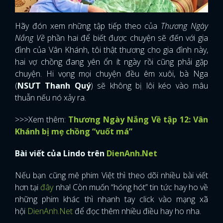
Hãy đón xem những tập tiếp theo của
Thương Ngày
Nắng Về
phần hai để biết được chuyện sẽ đến với gia
đình của Vân Khánh, tôi thật thương cho gia đình này,
hai vợ chồng đang yên ổn ít ngày rồi cũng phải gặp
chuyện. Hi vọng mọi chuyện đều êm xuôi, bà Nga
(
NSƯT Thanh Quý
) sẽ không bị lôi kéo vào mâu
thuẫn nếu nó xảy ra.
>>>Xem thêm:
Thương Ngày Nắng Về tập 12: Vân
Khánh bị mẹ chồng “vuốt má”
Bài viết của Lindo trên
DienAnh.Net
Nếu bạn cũng mê phim Việt thì theo dõi nhiều bài viết
hơn tại
đây
nha! Còn muốn “hóng hót” tin tức hay ho về
những phim khác thì nhanh tay click vào mạng xã
hội
DienAnh.Net
để đọc thêm nhiều điều hay ho nha.