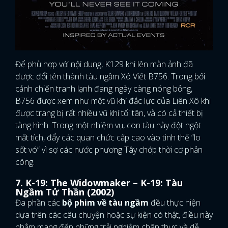
Để phù hợp với nội dung, K129 khi lên màn ảnh đã
được đổi tên thành tàu ngầm Xô Viết B756. Trong bối
cảnh chiến tranh lạnh đang ngày càng nóng bỏng,
B756 được xem như một vũ khí đắc lực của Liên Xô khi
được trang bị rất nhiều vũ khí tối tân, và có cả thiết bị
tàng hình. Trong một nhiệm vụ, con tàu này đột ngột
mất tích, đẩy các quan chức cấp cao vào tình thế “lo
sốt vó” vì sợ các nước phương Tây chớp thời cơ phản
công.
7. K-19: The Widowmaker – K-19: Tàu
Ngầm Tử Thần (2002)
Đa phần các
bộ phim về tàu ngầm
đều thực hiện
dựa trên các câu chuyện hoặc sự kiện có thật, điều này
nhằm mang đến những trải nghiệm chân thực và dễ