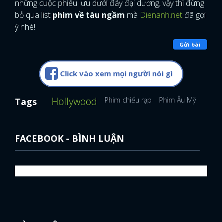
những cuộc phiêu lưu dưới đáy đại dương, vậy thì đừng
bỏ qua list
phim về tàu ngầm
mà
Dienanh.net
đã gợi
ý nhé!
Gửi bài
Click vào xem mọi người nói gì
Hollywood
Phim chiếu rạp
Phim Âu Mỹ
Tags
FACEBOOK - BÌNH LUẬN