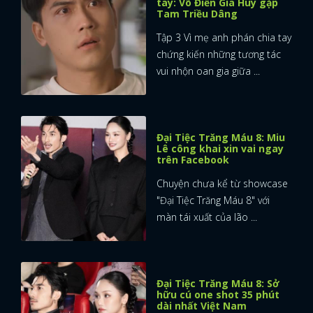
tay: Võ Điền Gia Huy gặp
Tam Triều Dâng
Tập 3 Vì mẹ anh phán chia tay
chứng kiến những tương tác
vui nhộn oan gia giữa ...
Đại Tiệc Trăng Máu 8: Miu
Lê công khai xin vai ngay
trên Facebook
Chuyện chưa kể từ showcase
"Đại Tiệc Trăng Máu 8" với
màn tái xuất của lão ...
Đại Tiệc Trăng Máu 8: Sở
hữu cú one shot 35 phút
dài nhất Việt Nam