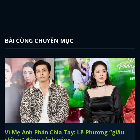
BÀI CÙNG CHUYÊN MỤC
Vì Mẹ Anh Phán Chia Tay: Lê Phương “giấu
chồng” đóng cảnh nóng