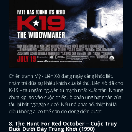
Chiến tranh Mỹ - Liên Xô đang ngày càng khốc liệt,
nhằm trả đũa sự khiêu khích của kẻ thù, Liên Xô đã cho
K-19 – tàu ngầm nguyên tử mạnh nhất xuất trận. Nhưng
chưa kịp lao vào cuộc chiến, lò phản ứng hạt nhân của
tàu lại bất ngờ gặp sự cố. Nếu nó phát nổ, thiệt hại là
điều không ai có thể cân đo đong đếm được.
x
8. The Hunt For Red October – Cuộc Truy
ĐĂNG NHẬP
Đuổi Dưới Đáy Trùng Khơi (1990)