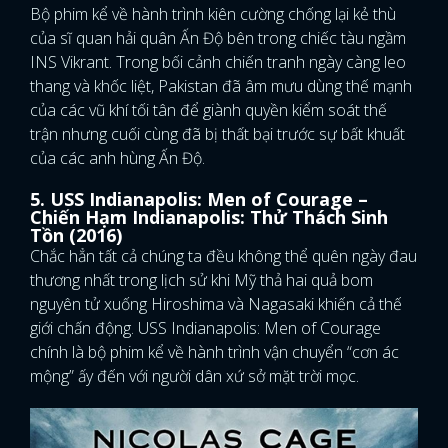
Bộ phim kể về hành trình kiên cường chống lại kẻ thù
của sĩ quan hải quân Ấn Độ bên trong chiếc tàu ngầm
INS Vikrant. Trong bối cảnh chiến tranh ngày càng leo
thang và khốc liệt, Pakistan đã âm mưu dùng thế mạnh
của các vũ khí tối tân để giành quyền kiểm soát thế
trận nhưng cuối cùng đã bị thất bại trước sự bất khuất
của các anh hùng Ấn Độ.
5. USS Indianapolis: Men of Courage –
Chiến Hạm Indianapolis: Thử Thách Sinh
Tồn (2016)
Chắc hẳn tất cả chúng ta đều không thể quên ngày đau
thương nhất trong lịch sử khi Mỹ thả hai quả bom
nguyên tử xuống Hiroshima và Nagasaki khiến cả thế
giới chấn động. USS Indianapolis: Men of Courage
chính là bộ phim kể về hành trình vận chuyển “cơn ác
mộng” ấy đến với người dân xứ sở mặt trời mọc.