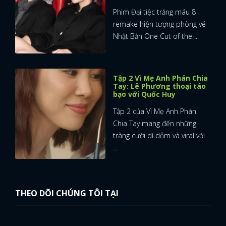
Phim Đại tiệc trăng máu 8
remake hiện tượng phòng vé
Nhật Bản One Cut of the ...
Tập 2 Vì Mẹ Anh Phán Chia
Tay: Lê Phương thoại táo
bạo với Quốc Huy
Tập 2 của Vì Mẹ Anh Phán
Chia Tay mang đến những
tràng cười dí dỏm và viral với
...
THEO DÕI CHÚNG TÔI TẠI