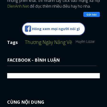
những phim khác thì nhanh tay click vào mạng xã hội
DienAnh.Net
để đọc thêm nhiều điều hay ho nha.
Gửi bài
Hóng xem mọi người nói gì
Thương Ngày Nắng Về
Huyền Lizzie
Phim 
Tags
FACEBOOK - BÌNH LUẬN
CÙNG NỘI DUNG