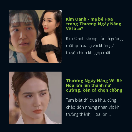
Kim Oanh - mẹ bé Hoa
trong Thương Ngày Nắng
Về là ai?
Kim Oanh không còn là gương
mặt quá xa lạ với khán giả
truyền hình khi góp mặt ...
Thương Ngày Nắng Về: Bé
Hoa lớn lên thành nữ
cường, kén cá chọn chồng
Tạm biệt thì quá khứ, cùng
chào đón những nhân vật khi
trưởng thành, Hoa lớn ...