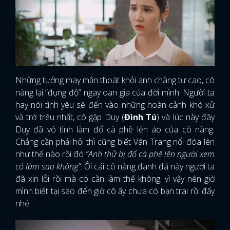
Những tưởng may mắn thoát khỏi anh chàng tự cao, cô
nàng lại “đụng độ” ngay oan gia của đời mình. Người ta
hay nói tình yêu sẽ đến vào những hoàn cảnh khó xử
và trớ trêu nhất, cô gặp Duy (
Đình Tú
) và lúc này đây
Duy đã vô tình làm đổ cà phê lên áo của cô nàng.
Chẳng cần phải hỏi thì cũng biết Vân Trang nổi đóa lên
như thế nào rồi đó
“Anh thử bị đổ cà phê lên người xem
có làm sao không”
. Ôi cái cô nàng đanh đá này người ta
đã xin lỗi rồi mà có cần làm thế không, vì vậy nên giờ
mình biết tại sao đến giờ cô ấy chưa có bạn trai rồi đấy
nhé.