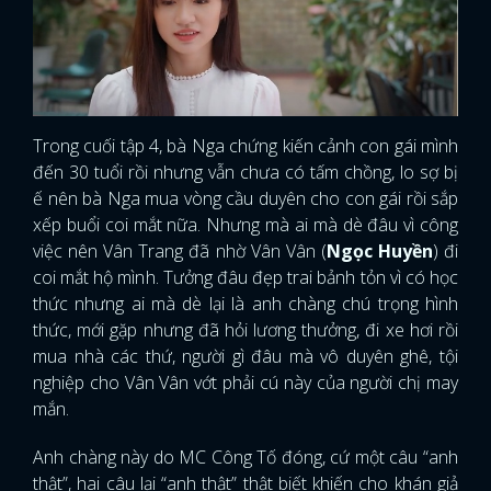
Trong cuối tập 4, bà Nga chứng kiến cảnh con gái mình
đến 30 tuổi rồi nhưng vẫn chưa có tấm chồng, lo sợ bị
ế nên bà Nga mua vòng cầu duyên cho con gái rồi sắp
xếp buổi coi mắt nữa. Nhưng mà ai mà dè đâu vì công
việc nên Vân Trang đã nhờ Vân Vân (
Ngọc Huyền
) đi
coi mắt hộ mình. Tưởng đâu đẹp trai bảnh tỏn vì có học
thức nhưng ai mà dè lại là anh chàng chú trọng hình
thức, mới gặp nhưng đã hỏi lương thưởng, đi xe hơi rồi
mua nhà các thứ, người gì đâu mà vô duyên ghê, tội
nghiệp cho Vân Vân vớt phải cú này của người chị may
mắn.
Anh chàng này do MC Công Tố đóng, cứ một câu “anh
thật”, hai câu lại “anh thật” thật biết khiến cho khán giả