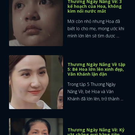
Thương Ngày Nắng Về: 3
kế hoạch của Hoa, không
kìm nổi nước mắt
Mới còn nhỏ nhưng Hoa đã
biết lo cho mẹ, mong ước khi
mình lớn lên sẽ tìm được ...
Thương Ngày Nắng Về tập
5: Bé Hoa lớn lên xinh đẹp,
Vân Khánh lận đận
Trong tập 5 Thương Ngày
Nắng Về, bé Hoa và Vân
Khánh đã lớn lên, trở thành ...
x
ĐĂNG NHẬP
Thương Ngày Nắng Về: Kỷ
vật chẳng quý bằng tiền