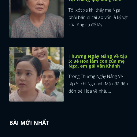
Tôi xót xa khi thấy mẹ Nga
FACEBOOK
GOOGLE
phải bán đi cái ao vốn là kỷ vật
của ông cụ để lấy ...
Thương Ngày Nắng Về tập
5: Bé Hoa làm con của mẹ
Nga, em gái Vân Khánh
Trong Thương Ngày Nắng Về
tập 5, chị Nga anh Mậu đã đến
đón bé Hoa về nhà, ...
BÀI MỚI NHẤT