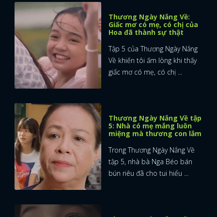
Thương Ngày Nắng Về:
Giấc mơ có mẹ, có chị của
Hoa đã thành sự thật
Tập 5 của Thương Ngày Nắng
Về khiến tôi ấm lòng khi thấy
giấc mơ có mẹ, có chị ...
Thương Ngày Nắng Về tập
5: Nhà có mẹ mắng luôn
miệng mà thương con lắm
Trong Thương Ngày Nắng Về
tập 5, nhà bà Nga Béo bán
bún riêu đã cho tui hiểu ...