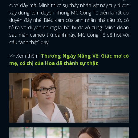
cười đây mà. Mình thực sự thấy nhân vật này tuy được
xây dựng kém duyên nhưng MC Công Tố diễn lại rất có
duyên đấy nhé. Biểu cảm của anh nhấn nhá câu từ, cố
tỏ ra vô duyên nhưng lại hài hước vô cùng. Mình đoán
sau màn cameo trứ danh này, MC Công Tố sẽ hot với
câu “anh thật” đấy.
>> Xem thêm:
Thương Ngày Nắng Về: Giấc mơ có
mẹ, có chị của Hoa đã thành sự thật