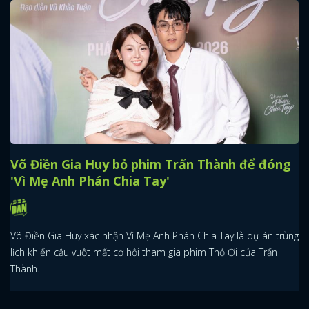
Võ Điền Gia Huy bỏ phim Trấn Thành để đóng
'Vì Mẹ Anh Phán Chia Tay'
Võ Điền Gia Huy xác nhận Vì Mẹ Anh Phán Chia Tay là dự án trùng
lịch khiến cậu vuột mất cơ hội tham gia phim Thỏ Ơi của Trấn
Thành.