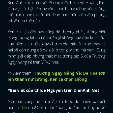
Kim. Anh xác nhận với Phong ý định xin về Hoàng Kim
làm việc là thật. Phong vốn chơi thân với Duy nên không
thể hình dung ra nổi nếu Duy làm nhân viên văn phòng
thì sẽ như thế nào.
Xem ra cặp đôi này cũng dễ thương phết, không biết
trong tương lai có tiến triển gì không hay đây là cú lừa
của biên kịch nữa đây chứ trước mắt là mình thấy cả
hai sẽ còn đụng độ dài dài ở công ty cho mà xem. Cùng
mình giải đáp những thắc mắc trong tập 5 của
Thương
Ngày Nắng Về
trên VTV3 nha.
>> Xem thêm:
Thương Ngày Nắng Về: Bé Hoa lớn
lên thành nữ cường, kén cá chọn chồng
*Bài viết của Chloe Nguyen trên DienAnh.Net
Nếu bạn cũng mê phim Việt thì theo dõi nhiều bài viết
hơn tại
đây
nha! Còn muốn “hóng hót” tin tức hay ho về