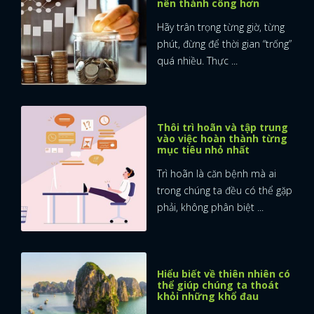
nên thành công hơn
FACEBOOK
Hãy trân trọng từng giờ, từng
GOOGLE
phút, đừng để thời gian “trống”
quá nhiều. Thực ...
Thôi trì hoãn và tập trung
vào việc hoàn thành từng
mục tiêu nhỏ nhất
Trì hoãn là căn bệnh mà ai
trong chúng ta đều có thể gặp
phải, không phân biệt ...
Hiểu biết về thiên nhiên có
thể giúp chúng ta thoát
khỏi những khổ đau