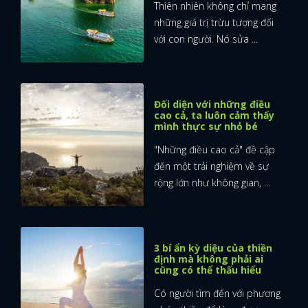
Thiên nhiên không chỉ mang
những giá trị trừu tượng đối
với con người. Nó sửa ...
Đối diện với những điều
cao cả, ta luôn cảm thấy
mình thực sự nhỏ bé
"Những điều cao cả" đề cập
đến một trải nghiệm về sự
rộng lớn như không gian, ...
3 bí ẩn kỳ diệu của thiền
định mà không phải ai
cũng có thể thấu hiểu
Có người tìm đến với phương