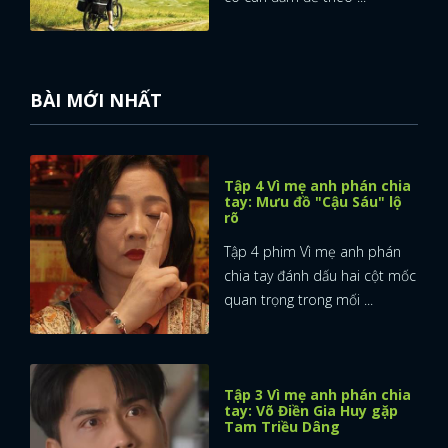
BÀI MỚI NHẤT
Tập 4 Vì mẹ anh phán chia
tay: Mưu đồ "Cậu Sáu" lộ
rõ
Tập 4 phim Vì mẹ anh phán
chia tay đánh dấu hai cột mốc
quan trọng trong mối ...
Tập 3 Vì mẹ anh phán chia
tay: Võ Điền Gia Huy gặp
Tam Triều Dâng