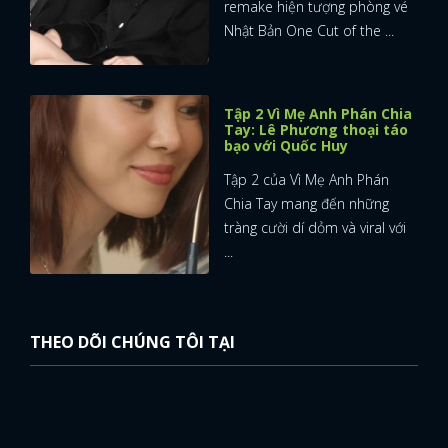
remake hiện tượng phòng vé
Nhật Bản One Cut of the ...
Tập 2 Vì Mẹ Anh Phán Chia
Tay: Lê Phương thoại táo
bạo với Quốc Huy
Tập 2 của Vì Mẹ Anh Phán
Chia Tay mang đến những
tràng cười dí dỏm và viral với
...
THEO DÕI CHÚNG TÔI TẠI