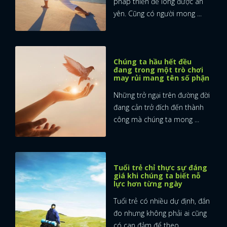
pháp thiền để lòng được an
yên. Cũng có người mong ...
Chúng ta hầu hết đều
đang trong một trò chơi
may rủi mang tên số phận
Những trở ngại trên đường đời
đang cản trở đích đến thành
công mà chúng ta mong ...
Tuổi trẻ chỉ thực sự đáng
giá khi chúng ta biết nỗ
lực hơn từng ngày
Tuổi trẻ có nhiều dự định, đắn
đo nhưng không phải ai cũng
có can đảm để theo ...