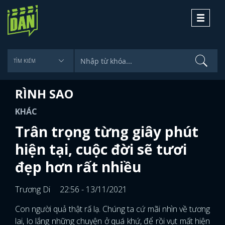
Toggle
navigati
RÌNH SAO
KHÁC
Trân trọng từng giây phút
hiện tại, cuộc đời sẽ tươi
đẹp hơn rất nhiều
Trương Di
22:56 - 13/11/2021
Con người quả thật rấ lạ. Chúng ta cứ mãi nhìn về tương
lai, lo lắng những chuyện ở quá khứ, để rồi vụt mất hiện