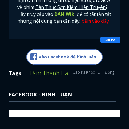
Bạn cần tìm thông tin dữ liệu và đọc review
về phim
Tân Thục Sơn Kiếm Hiệp Truyện
?
Hãy truy cập vào
DAN Wiki
để có tất tần tật
những nội dung bạn cần đấy:
bấm vào đây
Gửi bài
Vào Facebook để bình luận
Lâm Thanh Hà
Cáp Ni Khắc Tư
Đồng Lệ Á
Tags
FACEBOOK - BÌNH LUẬN