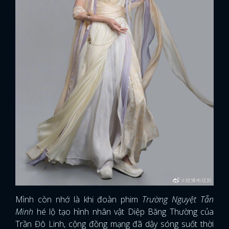
Mình còn nhớ là khi đoàn phim
Trường Nguyệt Tẫn
Minh
hé lộ tạo hình nhân vật Diệp Băng Thường của
Trần Đô Linh, cộng đồng mạng đã dậy sóng suốt thời