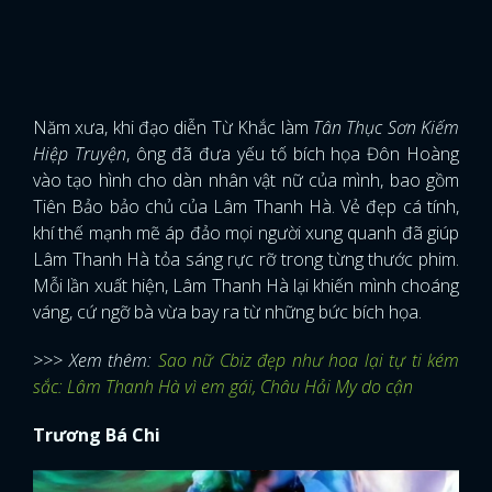
Năm xưa, khi đạo diễn Từ Khắc làm
Tân Thục Sơn Kiếm
Hiệp Truyện
, ông đã đưa yếu tố bích họa Đôn Hoàng
vào tạo hình cho dàn nhân vật nữ của mình, bao gồm
Tiên Bảo bảo chủ của Lâm Thanh Hà. Vẻ đẹp cá tính,
khí thế mạnh mẽ áp đảo mọi người xung quanh đã giúp
Lâm Thanh Hà tỏa sáng rực rỡ trong từng thước phim.
Mỗi lần xuất hiện, Lâm Thanh Hà lại khiến mình choáng
váng, cứ ngỡ bà vừa bay ra từ những bức bích họa.
>>> Xem thêm:
Sao nữ Cbiz đẹp như hoa lại tự ti kém
sắc: Lâm Thanh Hà vì em gái, Châu Hải My do cận
Trương Bá Chi