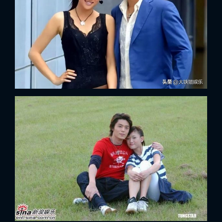
x
ĐĂNG NHẬP