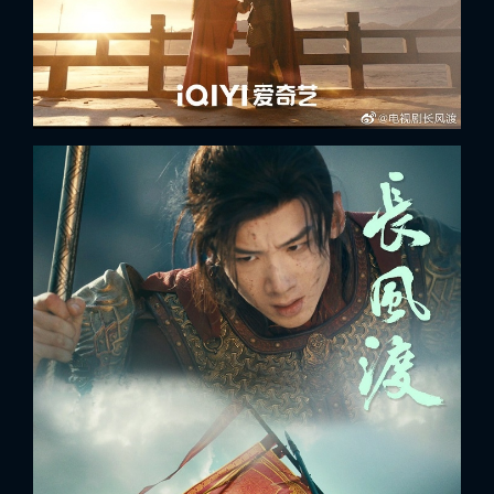
FACEBOOK
GOOGLE