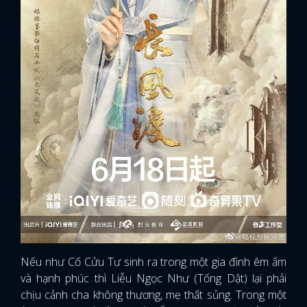
Nếu như Cố Cửu Tư sinh ra trong một gia đình êm ấm
và hạnh phúc thì Liễu Ngọc Như (Tống Dật) lại phải
chịu cảnh cha không thương, mẹ thất sủng. Trong một