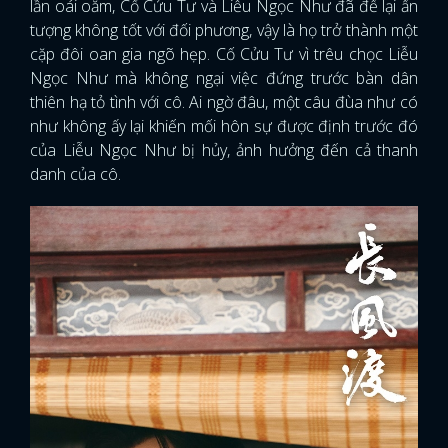
lần oái oăm, Cố Cửu Tư và Liễu Ngọc Như đã để lại ấn
tượng không tốt với đối phương, vậy là họ trở thành một
cặp đôi oan gia ngõ hẹp. Cố Cửu Tư vì trêu chọc Liễu
Ngọc Như mà không ngại việc đứng trước bàn dân
thiên hạ tỏ tình với cô. Ai ngờ đâu, một câu đùa như có
như không ấy lại khiến mối hôn sự được định trước đó
của Liễu Ngọc Như bị hủy, ảnh hưởng đến cả thanh
danh của cô.