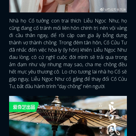
Nhà họ Cố tưởng con trai thích Liễu Ngọc Như, họ
cũng đang cố tránh mối liên hôn chính trị nên vội vàng
đi cầu thân ngay, để rồi cặp oan gia ấy bỗng dưng
thành vợ thành chồng. Trong đêm tân hôn, Cố Cửu Tư
đã nhắc đến việc hòa ly (ly hôn) khiến Liễu Ngọc Như
đau lòng, cô cứ nghĩ cuộc đời mình sẽ trải qua trong
ảm đạm như vậy nhưng may sao, cha mẹ chồng đều
hết mực yêu thương cô. Lo cho tương lai nhà họ Cố sẽ
gặp nguy, Liễu Ngọc Như cố gắng để thay đổi Cố Cửu
Tư, bắt đầu hành trình “dạy chồng” nên người.