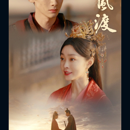
x
ĐĂNG NHẬP