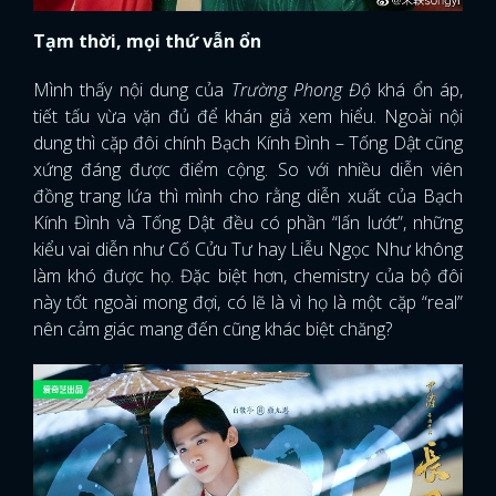
Tạm thời, mọi thứ vẫn ổn
Mình thấy nội dung của
Trường Phong Độ
khá ổn áp,
tiết tấu vừa vặn đủ để khán giả xem hiểu. Ngoài nội
dung thì cặp đôi chính Bạch Kính Đình – Tống Dật cũng
xứng đáng được điểm cộng. So với nhiều diễn viên
đồng trang lứa thì mình cho rằng diễn xuất của Bạch
Kính Đình và Tống Dật đều có phần “lấn lướt”, những
kiểu vai diễn như Cố Cửu Tư hay Liễu Ngọc Như không
làm khó được họ. Đặc biệt hơn, chemistry của bộ đôi
này tốt ngoài mong đợi, có lẽ là vì họ là một cặp “real”
nên cảm giác mang đến cũng khác biệt chăng?