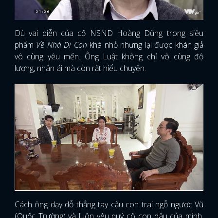
Dù vai diễn của cố NSND Hoàng Dũng trong siêu
phẩm
Về Nhà Đi Con
khá nhỏ nhưng lại được khán giả
vô cùng yêu mến. Ông Luật không chỉ vô cùng độ
lượng, nhân ái mà còn rất hiểu chuyện.
Cách ông dạy dỗ thẳng tay cậu con trai ngỗ ngược Vũ
(Quốc Trường) và luôn yêu quý cô con dâu của mình,