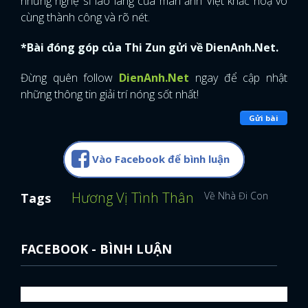
những nghệ sĩ lão làng của màn ảnh Việt khắc hoạ vô
cùng thành công và rõ nét.
*Bài đóng góp của Thi Zun gửi về DienAnh.Net.
Đừng quên follow
DienAnh.Net
ngay để cập nhật
những thông tin giải trí nóng sốt nhất!
Gửi bài
Vào Facebook để bình luận
Hương Vị Tình Thân
Về Nhà Đi Con
Nàng 
Tags
FACEBOOK - BÌNH LUẬN