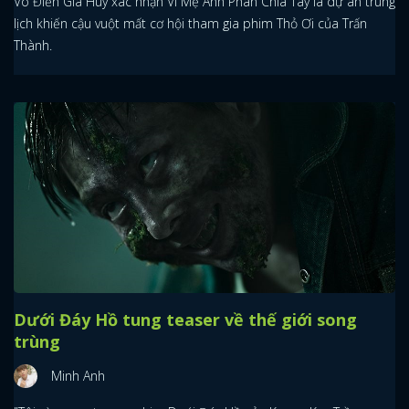
Võ Điền Gia Huy xác nhận Vì Mẹ Anh Phán Chia Tay là dự án trùng
lịch khiến cậu vuột mất cơ hội tham gia phim Thỏ Ơi của Trấn
Thành.
Dưới Đáy Hồ tung teaser về thế giới song
trùng
Minh Anh