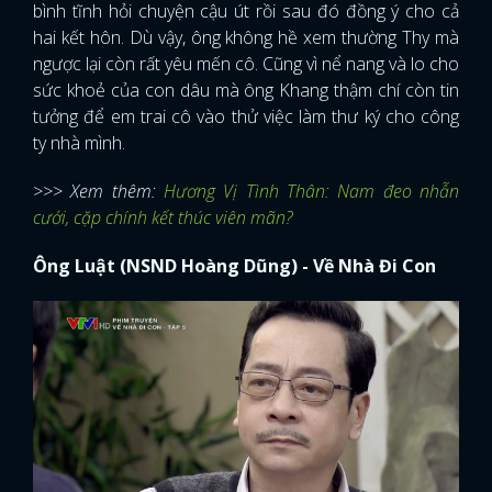
bình tĩnh hỏi chuyện cậu út rồi sau đó đồng ý cho cả
hai kết hôn. Dù vậy, ông không hề xem thường Thy mà
ngược lại còn rất yêu mến cô. Cũng vì nể nang và lo cho
sức khoẻ của con dâu mà ông Khang thậm chí còn tin
tưởng để em trai cô vào thử việc làm thư ký cho công
ty nhà mình.
>>> Xem thêm:
Hương Vị Tình Thân: Nam đeo nhẫn
cưới, cặp chính kết thúc viên mãn?
Ông Luật (NSND Hoàng Dũng) - Về Nhà Đi Con