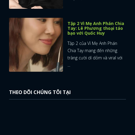
Tập 2 Vì Mẹ Anh Phán Chia
Tay: Lê Phương thoại táo
bạo với Quốc Huy
Tập 2 của Vì Mẹ Anh Phán
Chia Tay mang đến những
tràng cười dí dỏm và viral với
...
THEO DÕI CHÚNG TÔI TẠI