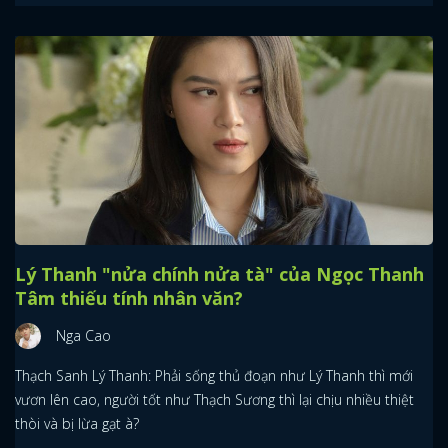
Lý Thanh "nửa chính nửa tà" của Ngọc Thanh
Tâm thiếu tính nhân văn?
Nga Cao
Thạch Sanh Lý Thanh: Phải sống thủ đoạn như Lý Thanh thì mới
vươn lên cao, người tốt như Thạch Sương thì lại chịu nhiều thiệt
thòi và bị lừa gạt à?