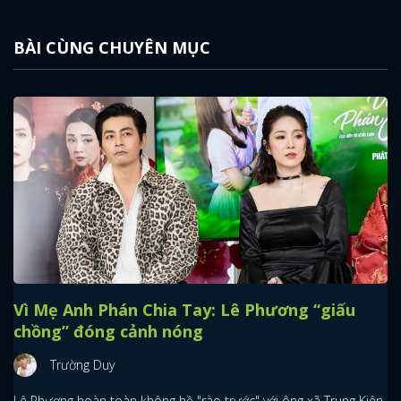
BÀI CÙNG CHUYÊN MỤC
Vì Mẹ Anh Phán Chia Tay: Lê Phương “giấu
chồng” đóng cảnh nóng
Trường Duy
Lê Phương hoàn toàn không hề "rào trước" với ông xã Trung Kiên