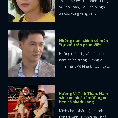
Trong tập 65 của phim Hương
Vị Tình Thân, Bà Bích bị nghi
ăn cắp vòng vàng và ...
Những nam chính có màn
"tự vả" trên phim Việt
Những màn "tự vả" của các
nam chính trong Hương Vị
Tình Thân, Về Nhà Đi Con và ...
Hương Vị Tình Thân: Nam
vẫn còn nhiều "mối" ngon
hơn cả shark Long
Mình chợt phát hiện shark
Long (Mạnh Trường) đâu phải