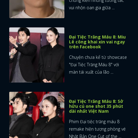
chứng kiến những tương tác
vui nhộn oan gia giữa ...
Đại Tiệc Trăng Máu 8: Miu
Lê công khai xin vai ngay
trên Facebook
Chuyện chưa kể từ showcase
"Đại Tiệc Trăng Máu 8" với
màn tái xuất của lão ...
Đại Tiệc Trăng Máu 8: Sở
hữu cú one shot 35 phút
dài nhất Việt Nam
Phim Đại tiệc trăng máu 8
remake hiện tượng phòng vé
Nhật Bản One Cut of the ...