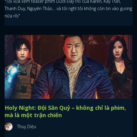
"Tôi vừa xem teaser phim Dưới Đáy Hồ của Karen, Kay Trần,
Thanh Duy, Nguyên Thảo… và tôi nghĩ tôi không còn tin vào gương
nữa rồi"
Holy Night: Đội Săn Quỷ – không chỉ là phim,
mà là một trận chiến
Thuỵ Diệu