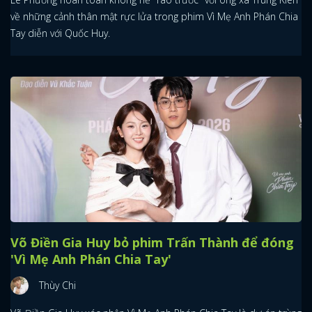
về những cảnh thân mật rực lửa trong phim Vì Mẹ Anh Phán Chia
Tay diễn với Quốc Huy.
Võ Điền Gia Huy bỏ phim Trấn Thành để đóng
'Vì Mẹ Anh Phán Chia Tay'
Thùy Chi