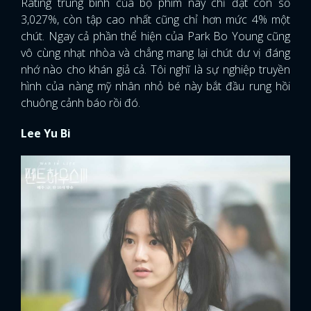
Rating trung bình của bộ phim này chỉ đạt con số
3,027%, còn tập cao nhất cũng chỉ hơn mức 4% một
chút. Ngay cả phần thể hiện của Park Bo Young cũng
vô cùng nhạt nhòa và chẳng mang lại chút dư vị đáng
nhớ nào cho khán giả cả. Tôi nghĩ là sự nghiệp truyền
hình của nàng mỹ nhân nhỏ bé này bắt đầu rung hồi
chuông cảnh báo rồi đó.
Lee Yu Bi