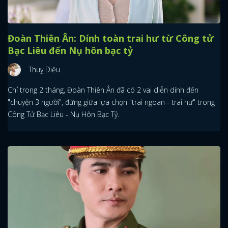
Đoàn Thiên Ân: Dính toàn trai hư từ Công tử
Bạc Liêu đến Nụ hôn bạc tỷ
Thuỵ Diệu
Chỉ trong 2 tháng, Đoàn Thiên Ân đã có 2 vai diễn dính đến
"chuyện 3 người", đứng giữa lựa chọn "trai ngoan - trai hư" trong
Công Tử Bạc Liêu - Nụ Hôn Bạc Tỷ.