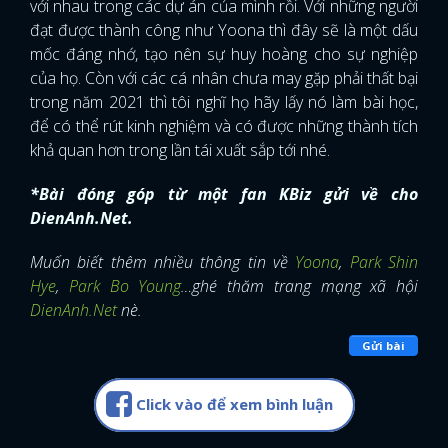
với nhau trong các dự án của mình rồi. Với những người
đạt được thành công như Yoona thì đây sẽ là một dấu
mốc đáng nhớ, tạo nên sự huy hoàng cho sự nghiệp
của họ. Còn với các cá nhân chưa may gặp phải thất bại
trong năm 2021 thì tôi nghĩ họ hãy lấy nó làm bài học,
để có thể rút kinh nghiệm và có được những thành tích
khả quan hơn trong lần tái xuất sắp tới nhé.
*Bài đóng góp từ một fan KBiz gửi về cho
DienAnh.Net.
Muốn biết thêm nhiều thông tin về
Yoona
,
Park Shin
Hye
,
Park Bo Young
…ghé thăm trang mạng xã hội
DienAnh.Net
nè.
Gửi bài
Click vào để xem bình luận