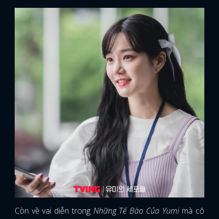
Còn về vai diễn trong
Những Tế Bào Của Yumi
mà cô