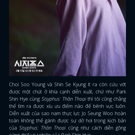
Choi Soo Young và Shin Se Kyung ít ra còn cứu vớt
được một chút ở khía cạnh diễn xuất, chứ như Park
Shin Hye cùng
Sisyphus: Thần Thoại
thì tôi cũng chẳng
thể tìm ra được xíu ưu điểm nào để bênh vực luôn.
Diễn xuất của sao nam thực lực Jo Seung Woo hoàn
toàn không thể gánh được sự dở hơi trong kịch bản
của
Sisyphus: Thần Thoại
cũng như cách diễn gồng
cứng, thiếu tự nhiên của Park Shin Hye.