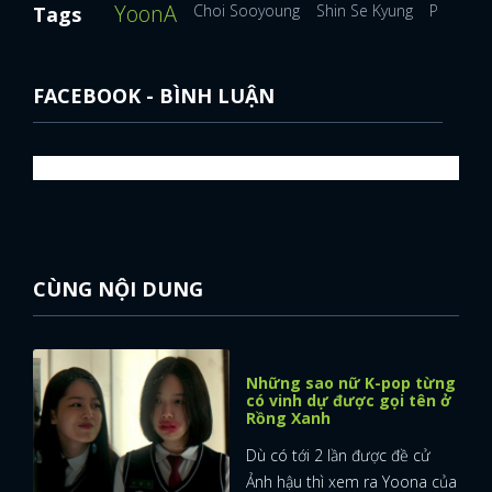
YoonA
Choi Sooyoung
Shin Se Kyung
Park Shi
Tags
FACEBOOK - BÌNH LUẬN
CÙNG NỘI DUNG
Những sao nữ K-pop từng
có vinh dự được gọi tên ở
Rồng Xanh
Dù có tới 2 lần được đề cử
Ảnh hậu thì xem ra Yoona của